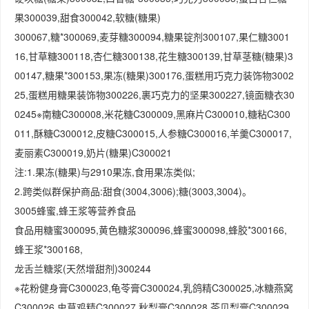
果300039,甜食300042,软糖(糖果)
300067,糖*300069,麦芽糖300094,糖果锭剂300107,果仁糖3001
16,甘草糖300118,杏仁糖300138,花生糖300139,甘草茎糖(糖果)3
00147,糖果*300153,果冻(糖果)300176,蛋糕用巧克力装饰物3002
25,蛋糕用糖果装饰物300226,裹巧克力的坚果300227,镜面糖衣30
0245※南糖C300008,米花糖C300009,黑麻片C300010,糖粘C300
011,酥糖C300012,皮糖C300015,人参糖C300016,羊羹C300017,
麦丽素C300019,奶片(糖果)C300021
注:1.果冻(糖果)与2910果冻,食用果冻类似;
2.跨类似群保护商品:甜食(3004,3006);糖(3003,3004)。
3005蜂蜜,蜂王浆等营养食品
食品用糖蜜300095,黄色糖浆300096,蜂蜜300098,蜂胶*300166,
蜂王浆*300168,
龙舌兰糖浆(天然增甜剂)300244
※花粉健身膏C300023,龟苓膏C300024,乳鸽精C300025,冰糖燕窝
C300026,虫草鸡精C300027,秋梨膏C300028,苓贝梨膏C300029,