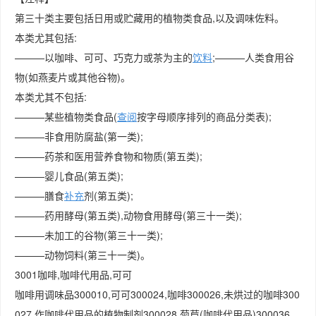
第三十类主要包括日用或贮藏用的植物类食品,以及调味佐料。
本类尤其包括:
———以咖啡、可可、巧克力或茶为主的
饮料
;———人类食用谷
物(如燕麦片或其他谷物)。
本类尤其不包括:
———某些植物类食品(
查阅
按字母顺序排列的商品分类表);
———非食用防腐盐(第一类);
———药茶和医用营养食物和物质(第五类);
———婴儿食品(第五类);
———膳食
补充
剂(第五类);
———药用酵母(第五类),动物食用酵母(第三十一类);
———未加工的谷物(第三十一类);
———动物饲料(第三十一类)。
3001咖啡,咖啡代用品,可可
咖啡用调味品300010,可可300024,咖啡300026,未烘过的咖啡300
027,作咖啡代用品的植物制剂300028,菊苣(咖啡代用品)300036,