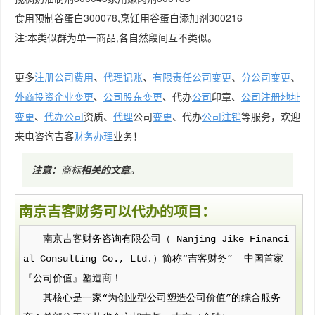
食用预制谷蛋白300078,烹饪用谷蛋白添加剂300216
注:本类似群为单一商品,各自然段间互不类似。
更多
注册公司费用
、
代理记账
、
有限责任公司变更
、
分公司变更
、
外商投资企业变更
、
公司股东变更
、代办
公司
印章、
公司注册地址
变更
、
代办公司
资质、
代理
公司
变更
、代办
公司注销
等服务，欢迎
来电咨询吉客
财务
办理
业务！
注意：
商标
相关的文章
。
南京吉客财务可以代办的项目：
南京吉客财务咨询有限公司（ Nanjing Jike Financi
al Consulting Co., Ltd.）简称“吉客财务”——中国首家
『公司价值』塑造商！
其核心是一家“为创业型公司塑造公司价值”的综合服务