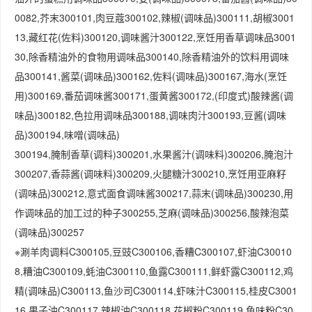
0082,芥末300101,肉豆蔻300102,辣椒(调味品)300111,胡椒3001
13,藏红花(佐料)300120,调味酱汁300122,烹饪用香草调味品3001
30,除香精油外的食物用调味品300140,除香精油外的饮料用调味
品300141,酱菜(调味品)300162,佐料(调味品)300167,海水(烹饪
用)300169,番茄调味酱300171,蛋黄酱300172,(印度式)酸辣酱(调
味品)300182,色拉用调味品300188,调味肉汁300193,豆酱(调味
品)300194,味噌(调味品)
300194,腌制香草(调料)300201,水果酱汁(调味料)300206,腌泡汁
300207,香蒜酱(调味料)300209,火腿糖汁300210,烹饪用亚麻籽
(调味品)300212,意式面食调味酱300217,蒜末(调味品)300230,用
作调味品的加工过的种子300255,芝麻(调味品)300256,酸辣泡菜
(调味品)300257
※涮羊肉调料C300105,豆豉C300106,香糟C300107,虾油C30010
8,糟油C300109,蚝油C300110,鱼露C300111,鲜虾露C300112,鸡
精(调味品)C300113,鱼沙司C300114,虾味汁C300115,桂皮C3001
16,果子油C300117,辣椒油C300118,花椒粉C300119,鱼味粉C30