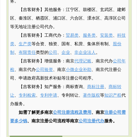
务。
【吉客财务】其他服务：江宁区、鼓楼区、玄武区、建邺
区、秦淮区、栖霞区、浦口区、六合区、溧水区、高淳区公司
等无地址注册公司代办。
【吉客财务】工商代办：
贸易类
、
服务类
、
安装类
、
科技
类
、
生产类
等合资、独资、国有、私营、集体所有制、
股份
制
、
有限责任
类型的
公司
、
企业
、
非企业法人
。
【吉客财务】增值服务：南京
代理记账
、南京代办
公司年
检
、南京代办
公司验资
、南京
小微企业补助
、南京代注册公
司、申请政府
高新
技术补贴
等注册公司程序。
【吉客财务】知产服务：商标查询、
商标注册
、
商标转
让
、
专利检索
、
专利申请
、专利转让、
著作版权
等
知识产权
代
办服务。
如需了解更多南京
公司注册流程及费用
、南京
注册公司需
要多少钱
、南京注册公司流程等南京
公司注册代办
服务。