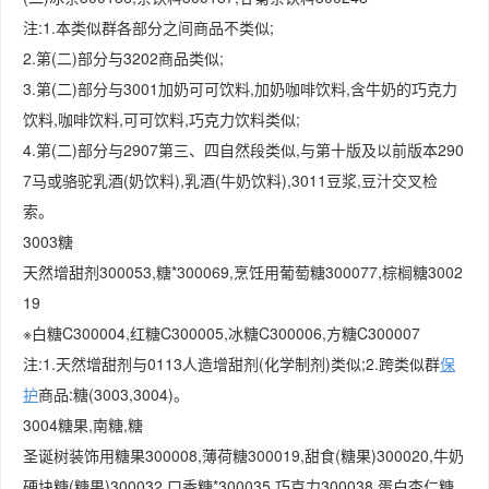
注:1.本类似群各部分之间商品不类似;
2.第(二)部分与3202商品类似;
3.第(二)部分与3001加奶可可饮料,加奶咖啡饮料,含牛奶的巧克力
饮料,咖啡饮料,可可饮料,巧克力饮料类似;
4.第(二)部分与2907第三、四自然段类似,与第十版及以前版本290
7马或骆驼乳酒(奶饮料),乳酒(牛奶饮料),3011豆浆,豆汁交叉检
索。
3003糖
天然增甜剂300053,糖*300069,烹饪用葡萄糖300077,棕榈糖3002
19
※白糖C300004,红糖C300005,冰糖C300006,方糖C300007
注:1.天然增甜剂与0113人造增甜剂(化学制剂)类似;2.跨类似群
保
护
商品:糖(3003,3004)。
3004糖果,南糖,糖
圣诞树装饰用糖果300008,薄荷糖300019,甜食(糖果)300020,牛奶
硬块糖(糖果)300032,口香糖*300035,巧克力300038,蛋白杏仁糖