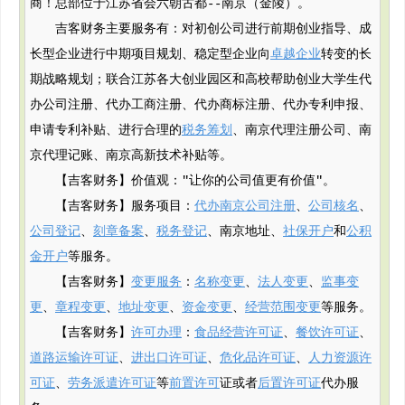
商！总部位于江苏省会六朝古都--南京（金陵）。
吉客财务主要服务有：对初创公司进行前期创业指导、成
长型企业进行中期项目规划、稳定型企业向
卓越企业
转变的长
期战略规划；联合江苏各大创业园区和高校帮助创业大学生代
办公司注册、代办工商注册、代办商标注册、代办专利申报、
申请专利补贴、进行合理的
税务筹划
、南京代理注册公司、南
京代理记账、南京高新技术补贴等。
【吉客财务】价值观："让你的公司值更有价值"。
【吉客财务】服务项目：
代办南京公司注册
、
公司核名
、
公司登记
、
刻章备案
、
税务登记
、南京地址、
社保开户
和
公积
金开户
等服务。
【吉客财务】
变更服务
：
名称变更
、
法人变更
、
监事变
更
、
章程变更
、
地址变更
、
资金变更
、
经营范围变更
等服务。
【吉客财务】
许可办理
：
食品经营许可证
、
餐饮许可证
、
道路运输许可证
、
进出口许可证
、
危化品许可证
、
人力资源许
可证
、
劳务派遣许可证
等
前置许可
证或者
后置许可证
代办服