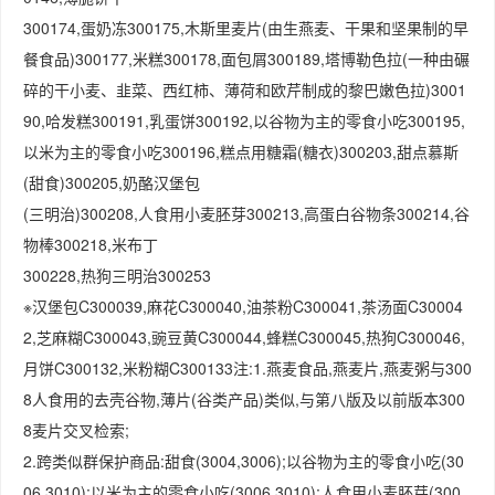
300174,蛋奶冻300175,木斯里麦片(由生燕麦、干果和坚果制的早
餐食品)300177,米糕300178,面包屑300189,塔博勒色拉(一种由碾
碎的干小麦、韭菜、西红柿、薄荷和欧芹制成的黎巴嫩色拉)3001
90,哈发糕300191,乳蛋饼300192,以谷物为主的零食小吃300195,
以米为主的零食小吃300196,糕点用糖霜(糖衣)300203,甜点慕斯
(甜食)300205,奶酪汉堡包
(三明治)300208,人食用小麦胚芽300213,高蛋白谷物条300214,谷
物棒300218,米布丁
300228,热狗三明治300253
※汉堡包C300039,麻花C300040,油茶粉C300041,茶汤面C30004
2,芝麻糊C300043,豌豆黄C300044,蜂糕C300045,热狗C300046,
月饼C300132,米粉糊C300133注:1.燕麦食品,燕麦片,燕麦粥与300
8人食用的去壳谷物,薄片(谷类产品)类似,与第八版及以前版本300
8麦片交叉检索;
2.跨类似群保护商品:甜食(3004,3006);以谷物为主的零食小吃(30
06,3010);以米为主的零食小吃(3006,3010);人食用小麦胚芽(300