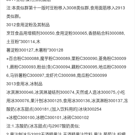
注:本类似群第十一版时豆粉移入3008类似群,食用面筋移入2913
类似群。
3012食用淀粉及其制品
烹饪食品用增稠剂300050,食用淀粉300065,香肠粘合料300088,
土豆粉*300114,木
薯淀粉300127,木薯粉*300128
※百合粉C300088,魔芋粉C300089,栗粉C300090,菱角粉C30009
1,蕨粉C300093,粉丝(条)C300094,藕粉C300095,地瓜粉C30009
6,马铃薯粉C300097,龙虾片C300098,南瓜粉C300099
3013食用冰,冰制品
冰淇淋300046,冰淇淋凝结剂300074,天然或人造冰300075,小吃
用冰300076,果汁刨冰300125,食用冰300136,冰淇淋粉300137,冻
酸奶(冰冻甜点)300181,(加入饮料用的)冰块300254
※冰棍C300100,冰糕C300101,冰砖C300102
注:1.冻酸奶(冰冻甜点)与2907酸奶类似;
2.果汁刨冰与3202无酒精果汁,无酒精果汁饮料,果汁,葡萄汁,柠檬