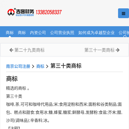
商标
商标
内资公司
公司营业执照
如何成为卓越型企业
公司
第二十九类商标
第三十一类商标
>
>
第三十类商标
南京公司注册
商标
商标
精选的商标 。
第三十类
咖啡,茶,可可和咖啡代用品;米;食用淀粉和西米;面粉和谷类制品;面
包、糕点和甜食;食用冰;糖,蜂蜜,糖浆;鲜酵母,发酵粉;食盐;芥末;醋,
沙司(调味品);辛香料;冰。
【注释】