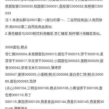
燕窝梨膏C300030,桂圆膏C300031,荔枝膏C300032,枇杷膏C300
033
注:1.本类似群与0501第(一)部分的第一、二自然段商品(人用药除
外)和0502第二自然段商品类似;
2.黄色糖浆与3203制饮料用糖浆,杏仁糖浆,制柠檬汁用糖浆类似。
3006面包,糕点
杏仁糊300004,未发酵面包300013,面包干300015,饼干300016,麦
芽饼干300017,华夫饼干300022,小圆面包300023,蛋糕300029,甜
食300042,即食玉米片300043,薄烤饼
300047,姜饼300055,小蛋糕(糕点)300068,蛋白杏仁饼(糕点)3000
89,面包300093,馅饼
(点心)300104,三明治300106,糕点300108,小黄油饼干300109,面
包卷300110,布丁
300115,果馅饼300129,燕麦食品300144,燕麦片300145,燕麦粥30
0146,薄脆饼干