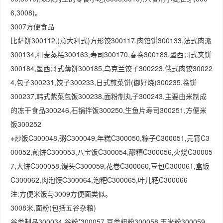
6,3008)。
3007方便食品
比萨饼300112,(意大利式)方形饺300117,肉馅饼300133,法式肉派
300134,粗麦蒸糕300163,寿司300170,春卷300183,墨西哥式夹饼
300184,墨西哥式薄饼300185,乌克兰饺子300223,俄式肉饺30022
4,包子300231,饺子300233,日式煎菜饼(御好烧)300235,卷饼
300237,韩式紫菜包饭300238,面粉制丸子300243,主要由米制成
的冻干食品300246,石锅拌饭300250,生鱼片寿司300251,方便米
饭300252
※炒饭C300048,粥C300049,年糕C300050,粽子C300051,元宵C3
00052,煎饼C300053,八宝饭C300054,醪糟C300056,火烧C30005
7,大饼C300058,馒头C300059,花卷C300060,豆包C300061,盒饭
C300062,肉泡馍C300064,泡粑C300065,叶儿粑C300066
注:方便米饭与3009方便面类似。
3008米,面粉(包括五谷杂粮)
谷类制品300034,谷粉*300057,豆类粗粉300058,玉米粉300059,