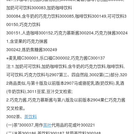
加奶可可饮料300083,加奶咖啡饮料
300084,含牛奶的巧克力饮料300085,咖啡饮料300149,可可饮料3
00150,巧克力饮料
300151,人造咖啡300152,巧克力慕斯酱300204,巧克力抹酱30024
1,含坚果的巧克力抹酱
300242,炼奶焦糖酱300249
※麦乳精C300001,乐口福C300002,巧克力酱C300137
注:1.加奶可可饮料,加奶咖啡饮料,含牛奶的巧克力饮料,咖啡饮料,
可可饮料,巧克力饮料与2907第三、四自然段,3002第(二)部分,320
2商品类似,与第十版及以前版本2907马或骆驼乳酒(奶饮料),乳酒
(牛奶饮料),3011豆浆,豆汁交叉检索;
2.巧克力酱,巧克力慕斯酱与第八版及以前版本2904果仁巧克力酱
交叉检索。
3002茶、
茶饮料
(一)茶*300037,用作
茶叶
代用品的花或叶300221
(二)冰茶300186,茶饮料300187,甘菊茶饮料300248