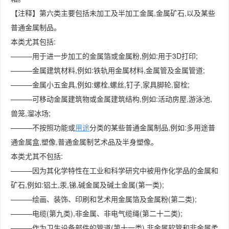
【注释】第六类主要包括未加工及半加工金属,金属矿石,以及某些
普通金属制品。
本类尤其包括:
———用于进一步加工的金属箔或金属粉,例如:用于3D打印;
———金属建筑材料,例如:铁轨用金属材料,金属管及金属管道;
———金属小五金具,例如:螺栓,螺丝,钉子,家具脚轮,窗栓;
———可移动金属建筑物或金属建筑结构,例如:活动房屋,游泳池,
兽笼,溜冰场;
———不按照功能或
用途
分类的某些普通金属制品,例如:多用途普
通金属盒,塑像,普通金属制艺术品及半身塑像。
本类尤其不包括:
———因为其化学特性在工业和科学研究中被用作化学品的金属和
矿石,例如:铝土,汞,锑,碱金属及碱土金属(第一类);
———绘画、装饰、印刷和艺术用金属箔及金属粉(第二类);
———电缆(第九类),非金属、非电气缆绳(第二十二类);
———作为卫生设备部件的管道(第十一类),非金属软管和非金属柔