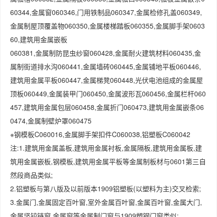
60344,金属窗060346,门用铁制品060347,金属检修孔盖060349,
金属制屋顶覆盖物060350,金属楼梯踏板060355,金属脚手架0603
60,建筑用金属嵌板
060381,金属制防昆虫纱窗060428,金属耐火建筑材料060435,金
属制街道排水沟060441,金属墙砖060445,金属铺地平板060446,
建筑用金属平板060447,金属梯凳060448,光伏电池组成的金属屋
顶板060449,金属装甲门060450,金属波形瓦060456,金属栏杆060
457,建筑用金属包层060458,金属折门060473,建筑用金属嵌条06
0474,金属制壁炉罩060475
※钢模板C060016,金属脚手架扣件C060038,铝塑板C060042
注:1.建筑用金属盖板,建筑用金属衬板,金属隔板,建筑用金属板,建
筑用金属嵌板,钢模板,建筑用金属平板等金属制板材与0601第三自
然段商品类似;
2.铝塑板与第八版及以前版本1909铝塑板(以塑料为主)交叉检索;
3.金属门,金属固定百叶窗,室外金属百叶窗,金属百叶窗,金属大门,
金属竖铰链窗,金属窗等金属制门窗与1909塑钢门窗类似;