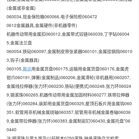
(金属或非金属)
060034,现金保险箱060066,电子保险柜060472
0612金属器具,金属硬件(非机器零件)
机器传动带用金属扣060012,金属带式铰链060039,丁字砧06004
5,金属法兰盘
060054,铁砧060097,金属制皮带张紧器060101,金属挂锅钩06010
3,钩子(金属器具)
060105,
搬运
用金属货盘060175,运输用金属货盘060176,金属虎
钳爪060191,弹簧(金属制品)060206,金属滑轮(非机器用)060207,
金属线拉伸器(张力环)060230,铁砧(便携式)060248,张力环06024
9,钢滚珠060265,机器传动带用金属加固材料060277,铁带拉伸器
(张力环)060284,装卸用金属货盘060325,屋顶石板片用金属钩060
351,软管用非机械金属绕轴060357,软管用非机械金属卷轴06036
9,金属带拉伸器(张力环)060383,金属制岩钉060430,金属托盘*06
0440
注:钢滚珠与第九版及以前版本0750滚珠,轴承滚珠交叉检索。