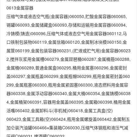
0613金属容器
压缩气体或液态空气瓶(金属容器)060050,贮酸金属容器060065,
锡罐060093,金属储藏盒060093,存储和运输用金属容器060094,
冷铸模(铸造)060096,压缩气体或液态空气用金属容器060112,马
口铁制包装物060119,金属信箱060120,金属制冰块模060150,金
属筐060199,金属包装容器060231,(贮液或贮气用)金属容器06023
2,搅拌灰浆用金属槽060279,金属琵琶桶060287,金属桶箍060288,
金属桶060289,普通金属盒060295,桶用金属塞060296,金属密封
盖060297,金属瓶盖060299,金属瓶帽060299,瓶用金属密封盖060
299,金属瓶塞060300,瓶用金属紧固塞060300,液态燃料用金属容
器060338,金属浮动容器060340,金属大桶060354,金属铸模06038
4,金属桶架060391,容器用金属盖060395,金属箱060398,桶用金属
活嘴060402,金属卸料斗(非机械)060418,金属工具盒(空)
060423,金属工具箱(空)060424,瓶用金属螺旋盖060442,金属制五
加仑装汽油罐060466※集装箱C060030,压缩气体钢瓶和液压气减
压阀C060031,啤酒罐C060032