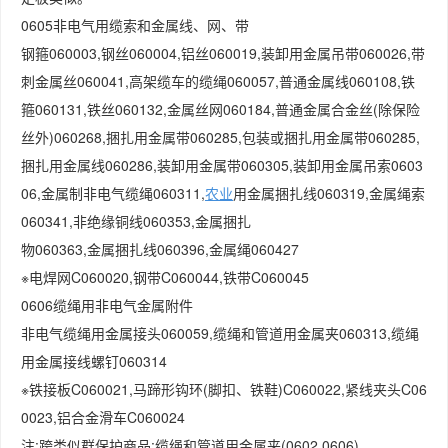
0605非电气用缆索和金属线、网、带
钢箍060003,钢丝060004,铝丝060019,装卸用金属吊带060026,带
刺金属丝060041,高架缆车的缆绳060057,普通金属线060108,铁
箍060131,铁丝060132,金属丝网060184,普通金属合金丝(除保险
丝外)060268,捆扎用金属带060285,包装或捆扎用金属带060285,
捆扎用金属线060286,装卸用金属带060305,装卸用金属吊索0603
06,金属制非电气缆绳060311,
农业
用金属捆扎线060319,金属绳索
060341,非绝缘铜线060353,金属捆扎
物060363,金属捆扎线060396,金属绳060427
※电焊网C060020,钢带C060044,铁带C060045
0606缆绳用非电气金属附件
非电气缆绳用金属接头060059,缆绳和管道用金属夹060313,缆绳
用金属接线螺钉060314
※铁接板C060021,马蹄形钩环(脚扣、铁鞋)C060022,紧线夹头C06
0023,铝合金滑车C060024
注:跨类似群保护商品:缆绳和管道用金属夹(0602,0606)。