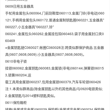
0609日用五金器具
手杖用金属包头060064,门前刮鞋垫060113,金属门铃(非电动)060
121,手柄用金属包头060172,普通金属制钥匙圈060221,五金器具*
060227,小五金器具*060227,铃*
060241,金属包头060262,金属挂包钩060463,袋子用金属封口夹0
60469
※金属钥匙链C060027,帐圈C060028注:跨类似群保护商品:五金器
具(0607,0608,0609);小五金器具(0607,0608,0609)。
0610非电子锁
挂锁060062,金属钥匙060083,金属锁(非电)060144,弹簧锁06015
3,锁簧060204,运
载工具用金属锁060237,包用金属锁060379,汽车车轮锁060426
注:1.本类似群商品(除金属钥匙以外的其他商品)与0920电锁类似;
2.金属钥匙与2014塑料钥匙类似。
0611保险箱柜
钱箱(金属或非金属)060029,保险柜(金属或非金属)060034,保险箱