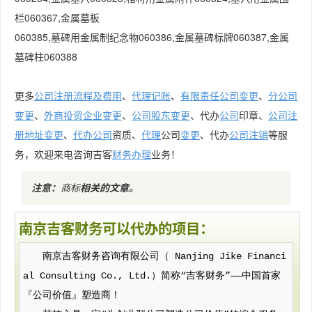
栏060367,金属墓板
060385,墓碑用金属制纪念物060386,金属墓碑标牌060387,金属
墓碑柱060388
更多
公司注册流程及费用
、
代理记账
、
有限责任公司变更
、
分公司
变更
、
外商投资企业变更
、
公司股东变更
、代办
公司
印章、
公司注
册地址变更
、
代办公司
资质、
代理
公司
变更
、代办
公司注销
等服
务，欢迎来电咨询吉客
财务
办理
业务！
注意：
商标
相关的文章
。
南京吉客财务可以代办的项目：
南京吉客财务咨询有限公司（ Nanjing Jike Financi
al Consulting Co., Ltd.）简称“吉客财务”——中国首家
『公司价值』塑造商！