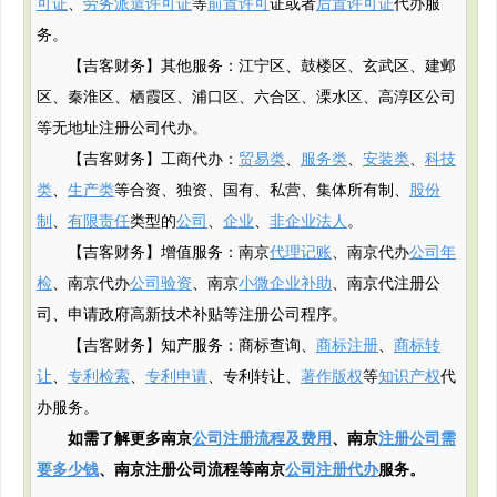
可证
、
劳务派遣许可证
等
前置许可
证或者
后置许可证
代办服
务。
【吉客财务】其他服务：江宁区、鼓楼区、玄武区、建邺
区、秦淮区、栖霞区、浦口区、六合区、溧水区、高淳区公司
等无地址注册公司代办。
【吉客财务】工商代办：
贸易类
、
服务类
、
安装类
、
科技
类
、
生产类
等合资、独资、国有、私营、集体所有制、
股份
制
、
有限责任
类型的
公司
、
企业
、
非企业法人
。
【吉客财务】增值服务：南京
代理记账
、南京代办
公司年
检
、南京代办
公司验资
、南京
小微企业补助
、南京代注册公
司、申请政府
高新
技术补贴
等注册公司程序。
【吉客财务】知产服务：商标查询、
商标注册
、
商标转
让
、
专利检索
、
专利申请
、专利转让、
著作版权
等
知识产权
代
办服务。
如需了解更多南京
公司注册流程及费用
、南京
注册公司需
要多少钱
、南京注册公司流程等南京
公司注册代办
服务。