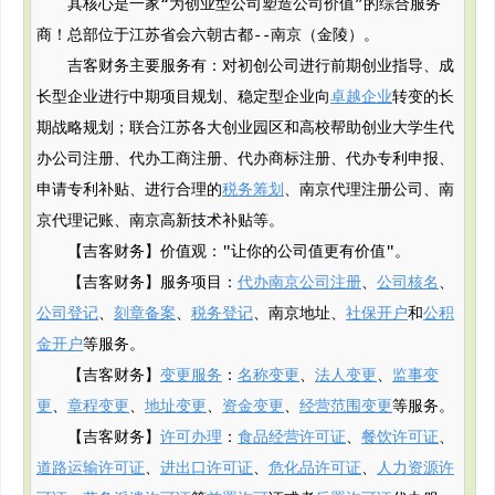
其核心是一家“为创业型公司塑造公司价值”的综合服务
商！总部位于江苏省会六朝古都--南京（金陵）。
吉客财务主要服务有：对初创公司进行前期创业指导、成
长型企业进行中期项目规划、稳定型企业向
卓越企业
转变的长
期战略规划；联合江苏各大创业园区和高校帮助创业大学生代
办公司注册、代办工商注册、代办商标注册、代办专利申报、
申请专利补贴、进行合理的
税务筹划
、南京代理注册公司、南
京代理记账、南京高新技术补贴等。
【吉客财务】价值观："让你的公司值更有价值"。
【吉客财务】服务项目：
代办南京公司注册
、
公司核名
、
公司登记
、
刻章备案
、
税务登记
、南京地址、
社保开户
和
公积
金开户
等服务。
【吉客财务】
变更服务
：
名称变更
、
法人变更
、
监事变
更
、
章程变更
、
地址变更
、
资金变更
、
经营范围变更
等服务。
【吉客财务】
许可办理
：
食品经营许可证
、
餐饮许可证
、
道路运输许可证
、
进出口许可证
、
危化品许可证
、
人力资源许