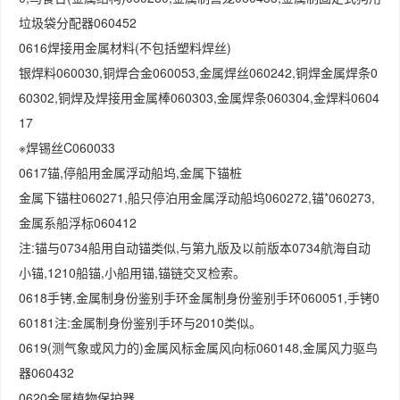
垃圾袋分配器060452
0616焊接用金属材料(不包括塑料焊丝)
银焊料060030,铜焊合金060053,金属焊丝060242,铜焊金属焊条0
60302,铜焊及焊接用金属棒060303,金属焊条060304,金焊料0604
17
※焊锡丝C060033
0617锚,停船用金属浮动船坞,金属下锚桩
金属下锚柱060271,船只停泊用金属浮动船坞060272,锚*060273,
金属系船浮标060412
注:锚与0734船用自动锚类似,与第九版及以前版本0734航海自动
小锚,1210船锚,小船用锚,锚链交叉检索。
0618手铐,金属制身份鉴别手环金属制身份鉴别手环060051,手铐0
60181注:金属制身份鉴别手环与2010类似。
0619(测气象或风力的)金属风标金属风向标060148,金属风力驱鸟
器060432
0620金属植物保护器