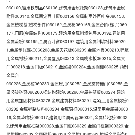
060100,窗用铁制品060106,建筑用金属托架060123,建筑用金属
附件060140,金属固定百叶窗060156,金属制室外百叶帘060158,
金属楼梯基(楼梯部件)060162,金属楣060165,金属台阶(梯子)060
177,门廊(金属结构)060179,建筑用金属制墙包层060192,建筑用
金属盖板060195,金属百叶窗060197,建筑用金属制墙衬料06020
1,金属制帐篷桩060208,金属天花板060209,金属地板060210,建筑
用金属衬板060211,金属屋瓦060213,金属跳水板060215,金属大
门060218,金属门板060219,金属梁060224,金属搁栅060225,预制
金属台
060226,金属槛060233,金属屋顶060252,金属旋转栅门060255,金
属竖铰链窗060260,钢结构建筑060266,金属护壁板060274,建筑
用金属加固材料060276,金属建筑材料060291,混凝土用金属模板0
60292,金属铺路块料060294,金属窗框060315,温室用金属架0603
16,金属垫路板060317,建筑用金属砖瓦060321,金属砖地板06032
2,建筑用金属框架060328,金属门框060329,金属门框架060329,金
属檐槽060332,金属隔板060336,金属檐口060343,檐板金属嵌条0