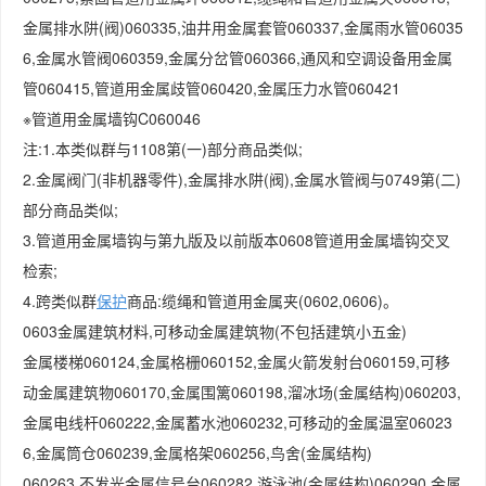
金属排水阱(阀)060335,油井用金属套管060337,金属雨水管06035
6,金属水管阀060359,金属分岔管060366,通风和空调设备用金属
管060415,管道用金属歧管060420,金属压力水管060421
※管道用金属墙钩C060046
注:1.本类似群与1108第(一)部分商品类似;
2.金属阀门(非机器零件),金属排水阱(阀),金属水管阀与0749第(二)
部分商品类似;
3.管道用金属墙钩与第九版及以前版本0608管道用金属墙钩交叉
检索;
4.跨类似群
保护
商品:缆绳和管道用金属夹(0602,0606)。
0603金属建筑材料,可移动金属建筑物(不包括建筑小五金)
金属楼梯060124,金属格栅060152,金属火箭发射台060159,可移
动金属建筑物060170,金属围篱060198,溜冰场(金属结构)060203,
金属电线杆060222,金属蓄水池060232,可移动的金属温室06023
6,金属筒仓060239,金属格架060256,鸟舍(金属结构)
060263,不发光金属信号台060282,游泳池(金属结构)060290,金属