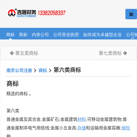
商标
商标
内资公司
公司营业执照
如何成为卓越型企业
公司
第五类商标
第七类商标
>
>
第六类商标
南京公司注册
商标
商标
精选的商标 。
第六类
普通金属及其合金,金属矿石;金属建筑
材料
;可移动金属建筑物;普
通金属制非电气用缆线;金属小五金具;
存储
和运输用金属容器;
保险
箱。