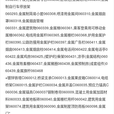
制自行车停放架
060293,金属制简易小屋060308,喷漆用金属间060310,金属烟囱
罩060318,金属烟囱管帽
060331,金属建筑物060339,金属梯060361,乘客登乘用可移动金
属梯060362,电线用金属杆060365,金属栅栏060368,炉用金属护
栏060390,公路防撞用金属护栏060397,金属广告栏060411,金属
烟囱060413,金属烟囱柱060414,金属电话间060422,金属电话亭0
60422,金属鸡房060425,(壁炉的)柴架060431,凉亭(金属结构)060
436,金属牲畜棚060437,金属猪圈060438,金属预制房(成套组件)0
60439,金属旗杆060468
※镀锌铁塔C060012,桥梁支承C060013,金属果皮箱C060014,电缆
桥架C060015,金属护栏C060034,金属井盖C060035,预应力锚具C
060036,金属锚具C060037钢制卷帘060009,混凝土用金属加固材
料060033,金属地板砖060040,金属栅栏用杆060042,建筑用金属
架060074,建筑用金属柱060090,金属制屋顶防雨板060098,金属
门*