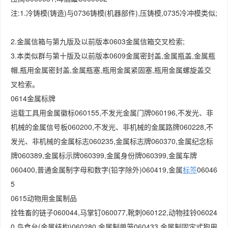
注:1.冷铸模(铸造)与0736铸模(机器部件),压铸模,0735冷冲模类似;
2.金属信箱与第九版及以前版本0603金属信箱交叉检索;
3.本类似群与第十版及以前版本0609金属密封盖,金属瓶盖,金属瓶
帽,瓶用金属密封盖,金属瓶塞,瓶用金属紧固塞,瓶用金属螺旋盖交
叉检索。
0614金属标牌
运载工具用金属徽标060155,不发光金属门牌060196,不发光、非
机械的金属信号板060200,不发光、非机械的金属路牌060228,不
发光、非机械的金属标志060235,金属标志牌060370,金属纪念标
牌060389,金属标示牌060399,金属身份牌060399,金属车牌
060400,普通金属制字母和数字(铅字除外)060419,金属
标签
06046
5
0615动物用金属制品
拴牲畜的链子060044,马掌钉060077,靴刺060122,动物挂铃06024
0,鸟食台(金属结构)060280,金属制兽笼060433,金属制固定式狗用