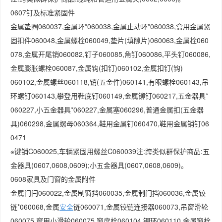
0607钉及标准紧固件
金属垫圈060037,金属环*060038,金属止动环*060038,盒用金属紧
固扣件060048,金属螺栓060049,垫片(填隙片)060063,金属栓060
078,金属开尾销060082,钉子060085,角钉060086,平头钉060086,
金属膨胀螺栓060087,金属钩(扣钉)060102,金属扣钉(钩)
060102,金属螺丝060118,销(五金件)060141,有眼螺栓060143,吊
环螺钉060143,攀登用鞋底钉060149,金属铆钉060217,五金器具*
060227,小五金器具*060227,金属塞060296,普通金属扣(五金器
具)060298,金属螺母060364,鞋用金属钉060470,鞋用金属销钉06
0471
※键销C060025,车辆紧固用螺丝C060039注:跨类似群保护商品:五
金器具(0607,0608,0609);小五金器具(0607,0608,0609)。
0608家具及门窗的金属附件
金属门闩060022,金属制窗挡060035,金属制门挡060036,金属铰
链*060068,金属
安全
链060071,金属铰链连接器060073,吊窗滑轮
060075,窗用小滑轮060075,窗扉栓060104,铜环060110,金属窗栓