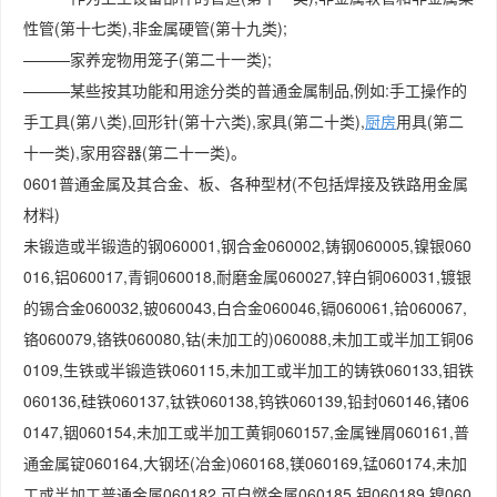
性管(第十七类),非金属硬管(第十九类);
———家养宠物用笼子(第二十一类);
———某些按其功能和用途分类的普通金属制品,例如:手工操作的
手工具(第八类),回形针(第十六类),家具(第二十类),
厨房
用具(第二
十一类),家用容器(第二十一类)。
0601普通金属及其合金、板、各种型材(不包括焊接及铁路用金属
材料)
未锻造或半锻造的钢060001,钢合金060002,铸钢060005,镍银060
016,铝060017,青铜060018,耐磨金属060027,锌白铜060031,镀银
的锡合金060032,铍060043,白合金060046,镉060061,铪060067,
铬060079,铬铁060080,钴(未加工的)060088,未加工或半加工铜06
0109,生铁或半锻造铁060115,未加工或半加工的铸铁060133,钼铁
060136,硅铁060137,钛铁060138,钨铁060139,铅封060146,锗06
0147,铟060154,未加工或半加工黄铜060157,金属锉屑060161,普
通金属锭060164,大钢坯(冶金)060168,镁060169,锰060174,未加
工或半加工普通金属060182,可自燃金属060185,钼060189,镍060