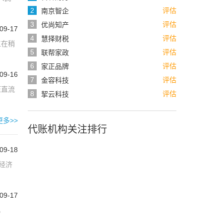
评估
南京智企
评估
优尚知产
09-17
评估
慧择财税
工在稍
评估
联帮家政
评估
家正品牌
09-16
评估
金容科技
压直流
评估
挈云科技
更多>>
代账机构关注排行
09-18
经济
09-17
，