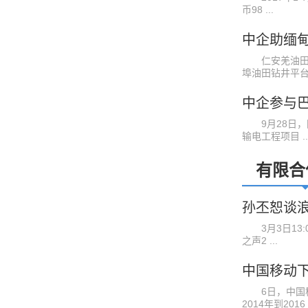
币98 ...
仁安羌油田和
埠油田钻井平台上 
9月28日，国
输电工程项目 ..
有限合
孙丕恕谈浪
3月3日13:
之声2 ...
中国移动下
6日，中国移
2014年到2016 .