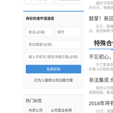
国庆节将至，
月30日，根据省公
商标快速申请通道
近日，葛塘街
法，排忧解难”的锦
特殊合
不忘初心
为了更直观地
免费获取
的奋斗历程和各项
非法集资,
已为
人提供公司注册方案
南京公司带你
高额回报。集资初
热门标签
2018年
内资公司
公司营业执照
31日，国家