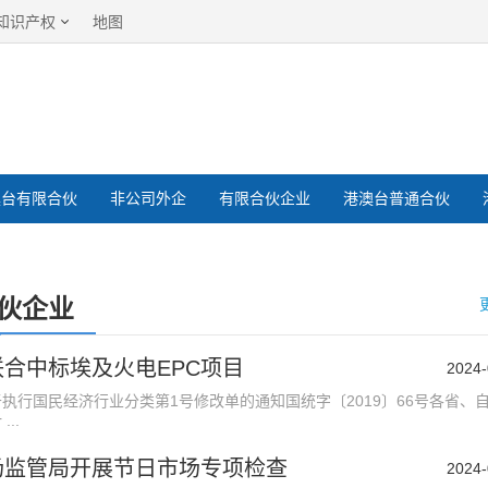
知识产权
地图
澳台有限合伙
非公司外企
有限合伙企业
港澳台普通合伙
伙企业
合中标埃及火电EPC项目
2024-
执行国民经济行业分类第1号修改单的通知国统字〔2019〕66号各省、
..
场监管局开展节日市场专项检查
2024-