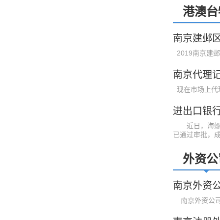
港澳台
南京建邺
2019南京建邺
南京代理
现在市场上代理
进出口银
近日，海螺水
已通过审批，成 .
外资公
南京外资
南京外资公司注