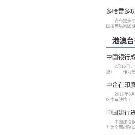
吉布提多哈雷
国招商局集团融资 
港澳台
中国银行
2月16日，
摄） 作为最早进
2016年8
区中车铁路工厂 .
中国建行
中国建设银行
升为全面战略伙 .