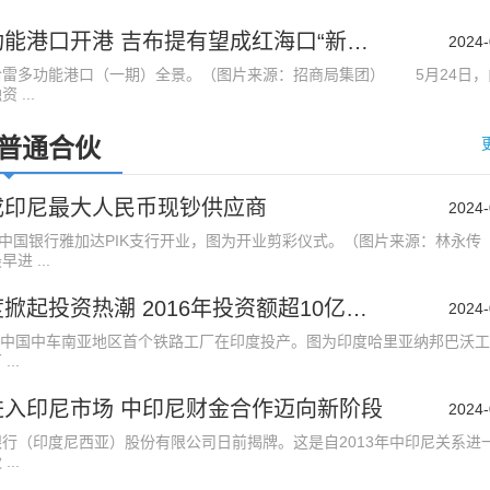
多哈雷多功能港口开港 吉布提有望成红海口“新迪拜”
2024-
多功能港口（一期）全景。（图片来源：招商局集团） 5月24日，
...
普通合伙
成印尼最大人民币现钞供应商
2024-
中国银行雅加达PIK支行开业，图为开业剪彩仪式。（图片来源：林永传
 ...
中企在印度掀起投资热潮 2016年投资额超10亿美元
2024-
月中国中车南亚地区首个铁路工厂在印度投产。图为印度哈里亚纳邦巴沃
..
进入印尼市场 中印尼财金合作迈向新阶段
2024-
（印度尼西亚）股份有限公司日前揭牌。这是自2013年中印尼关系进
..