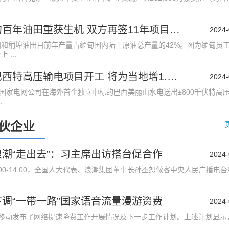
中企助缅甸百年油田重获生机 双方再签11年项目延期协议
2024-
稍埠油田目前年产量占缅甸国内陆上原油总产量的42%。图为缅甸员
...
中企参与巴西特高压输电项目开工 将为当地增1.6万就业岗位
2024-
家电网公司在海外首个独立中标的巴西美丽山水电送出±800千伏特高
.
伙企业
潮“走出去”：习主席出访搭台促合作
2024-
00-14:00，全国人大代表、浪潮集团董事长孙丕恕做客中央人民广播电台
调“一带一路”国家语音流量漫游资费
2024-
动发布了网络提速降费工作开展情况及下一步工作计划。上述计划显示
..