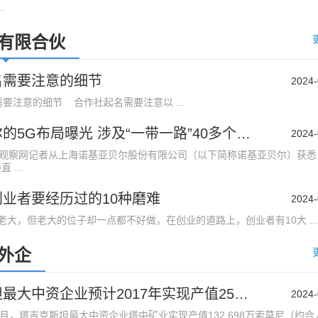
.
有限合伙
名需要注意的细节
2024-
注意的细节 合作社起名需要注意以 ...
诺基亚贝尔的5G布局曝光 涉及“一带一路”40多个国家
2024-
济观察网记者从上海诺基亚贝尔股份有限公司（以下简称诺基亚贝尔）获悉
...
业者要经历过的10种磨难
2024-
大，但老大的位子却一点都不好做，在创业的道路上，创业者有10大 ...
外企
塔吉克斯坦最大中资企业预计2017年实现产值25亿索莫尼
2024-
7月，塔吉克斯坦最大中资企业塔中矿业实现产值132,698万索莫尼（约合