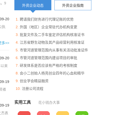
，9
外资企业动态
外资企业指南
09-20
聘请我们财务进行代理记账的优势
公执
外国（地区）企业常驻代办机构变更
批复文件及二手车鉴定评估机构核准证书
江苏省野生动物及其产品经营利用核准证
更多>>
市管河道管理范围内从事有关活动批准证件
市管河道管理范围内建设项目的审批
09-20
研发体系是否应该有严格的考核制度
年以来
会小二创始人杨亮创业四年的心血和精华
创业学会精益融资
09-19
注册公司流程
资者
实用工具
花小钱办大事
09-19
之杰表