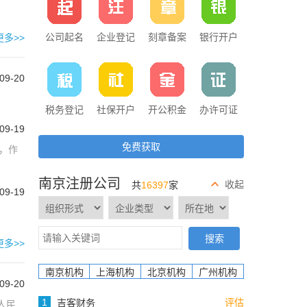
公司起名
企业登记
刻章备案
银行开户
更多>>
09-20
税务登记
社保开户
开公积金
办许可证
09-19
免费获取
，作
南京注册公司
收起
共
16397
家
09-19
搜索
更多>>
南京机构
上海机构
北京机构
广州机构
09-20
评估
吉客财务
人民