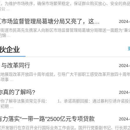
为维护市场秩序，确保市场繁荣稳定，保证群众购买放心、安全的商品
 ...
鼓掌！新区市场监督管理局葛塘分局又亮了，这是因为……
2024-
道市民高先生携家人向新区市场监督管理局葛塘分局赠送一面题为“秉
 ...
伙企业
，与改革同行
2024-
展现改革开放四十周年成就，引导广大干部职工感受改革开放四十周
事 ...
你真的了解吗?
2024-
了解非法集资常见手段： 1、承诺高额回报：通过暴利引诱许诺投
期 ...
将有力落实“一带一路”2500亿元专项贷款
2024-
开发银行在京召开全行国际业务工作会议。国开行党委副书记、行长郑