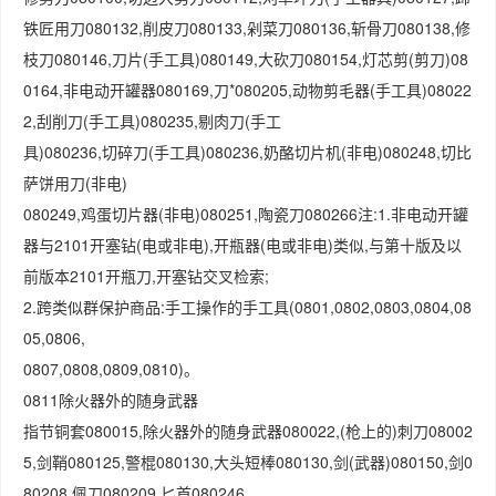
铁匠用刀080132,削皮刀080133,剁菜刀080136,斩骨刀080138,修
枝刀080146,刀片(手工具)080149,大砍刀080154,灯芯剪(剪刀)08
0164,非电动开罐器080169,刀*080205,动物剪毛器(手工具)08022
2,刮削刀(手工具)080235,剔肉刀(手工
具)080236,切碎刀(手工具)080236,奶酪切片机(非电)080248,切比
萨饼用刀(非电)
080249,鸡蛋切片器(非电)080251,陶瓷刀080266注:1.非电动开罐
器与2101开塞钻(电或非电),开瓶器(电或非电)类似,与第十版及以
前版本2101开瓶刀,开塞钻交叉检索;
2.跨类似群保护商品:手工操作的手工具(0801,0802,0803,0804,08
05,0806,
0807,0808,0809,0810)。
0811除火器外的随身武器
指节铜套080015,除火器外的随身武器080022,(枪上的)刺刀08002
5,剑鞘080125,警棍080130,大头短棒080130,剑(武器)080150,剑0
80208,佩刀080209,匕首080246