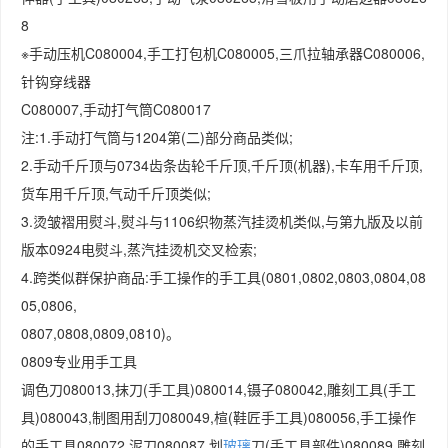
8
※手动压机C080004,手工打包机C080005,三爪拉轴承器C080006,
针钩穿线器
C080007,手动打气筒C080017
注:1.手动打气筒与1204第(二)部分商品类似;
2.手动千斤顶与0734齿条齿轮千斤顶,千斤顶(机器),卡车用千斤顶,
货车用千斤顶,气动千斤顶类似;
3.烫皱褶用熨斗,熨斗与1106织物蒸汽挂烫机类似,与第九版及以前
版本0924电熨斗,蒸汽挂烫机交叉检索;
4.跨类似群保护商品:手工操作的手工具(0801,0802,0803,0804,08
05,0806,
0807,0808,0809,0810)。
0809专业用手工具
调色刀080013,抹刀(手工具)080014,镊子080042,雕刻工具(手工
具)080043,制图用刮刀080049,楦(鞋匠手工具)080056,手工操作
的手工具080072,泥刀080087,划
玻璃
刀(手工具部件)080089,雕刻