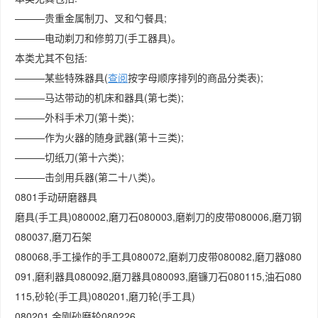
———贵重金属制刀、叉和勺餐具;
———电动剃刀和修剪刀(手工器具)。
本类尤其不包括:
———某些特殊器具(
查阅
按字母顺序排列的商品分类表);
———马达带动的机床和器具(第七类);
———外科手术刀(第十类);
———作为火器的随身武器(第十三类);
———切纸刀(第十六类);
———击剑用兵器(第二十八类)。
0801手动研磨器具
磨具(手工具)080002,磨刀石080003,磨剃刀的皮带080006,磨刀钢
080037,磨刀石架
080068,手工操作的手工具080072,磨剃刀皮带080082,磨刀器080
091,磨利器具080092,磨刀器具080093,磨镰刀石080115,油石080
115,砂轮(手工具)080201,磨刀轮(手工具)
080201,金刚砂磨轮080226