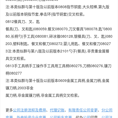
注:本类似群与第十版及以前版本0808指节铜套,大头短棒,第九版
及以前版本铜指节套,拳击环(指节铜套)交叉检索。
0812餐具刀、叉、匙
餐具(刀、叉和匙)080059,餐叉080070,刀叉餐具*080078,匙*0800
80,长柄勺(手工具)080081,碎冰锥080128,银餐具(刀、叉、匙)080
203,塑料制匙、餐叉和餐刀080272,婴儿用匙、餐叉和餐刀08027
3注:本类似群与第八版及以前版本2101勺子(餐具),非贵重金属餐
具交叉检索。
0813手工具柄手工操作手工具用工具柄080275,刀柄080276,镰刀
柄080277
注:本类似群与第十版及以前版本0609金属工具柄,金属刀柄,金属
镰刀柄,2003非金
属刀柄,非金属镰刀柄,非金属工具柄交叉检索。
更多
公司注册流程及费用
、
代理记账
、
有限责任公司变更
、
分公司
变更
、
外商投资企业变更
、
公司股东变更
、代办
公司
印章、
公司注