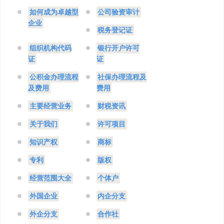
如何成为卓越型
公司验资审计
企业
税务登记证
组织机构代码
银行开户许可
证
证
公积金办理流程
社保办理流程及
及费用
费用
主要经营业务
财税资讯
关于我们
许可项目
知识产权
商标
专利
版权
经营范围大全
个体户
外国企业
内企分支
外企分支
合作社