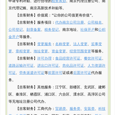
申请专利补贴、进行合理的
税务筹划
、南京代理注册公司、南
京代理记账、南京高新技术补贴等。
【吉客财务】价值观："让你的公司值更有价值"。
【吉客财务】服务项目：
代办南京公司注册
、
公司核名
、
公司登记
、
刻章备案
、
税务登记
、南京地址、
社保开户
和
公积
金开户
等服务。
【吉客财务】
变更服务
：
名称变更
、
法人变更
、
监事变
更
、
章程变更
、
地址变更
、
资金变更
、
经营范围变更
等服务。
【吉客财务】
许可办理
：
食品经营许可证
、
餐饮许可证
、
道路运输许可证
、
进出口许可证
、
危化品许可证
、
人力资源许
可证
、
劳务派遣许可证
等
前置许可
证或者
后置许可证
代办服
务。
【吉客财务】其他服务：江宁区、鼓楼区、玄武区、建邺
区、秦淮区、栖霞区、浦口区、六合区、溧水区、高淳区公司
等无地址注册公司代办。
【吉客财务】工商代办：
贸易类
、
服务类
、
安装类
、
科技