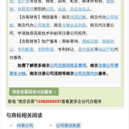
类
、
生产类
等合资、独资、国有、私营、集体所有制、
股份
制
、
有限责任
类型的
公司
、
企业
、
非企业法人
。
【吉客财务】增值服务：南京
代理记账
、南京代办
公司年
检
、南京代办
公司验资
、南京
小微企业补助
、南京代注册公
司、申请政府
高新
技术补贴
等注册公司程序。
【吉客财务】知产服务：商标查询、
商标注册
、
商标转
让
、
专利检索
、
专利申请
、专利转让、
著作版权
等
知识产权
代
办服务。
如需了解更多南京
公司注册流程及费用
、南京
注册公司需
要多少钱
、南京注册公司流程等南京
公司注册代办
服务。
想获吉客财务代办服务 »
致电 "南京吉客"
13382058337
查看更多企业代办服务
与商标相关阅读
内资公司
公司营业执照