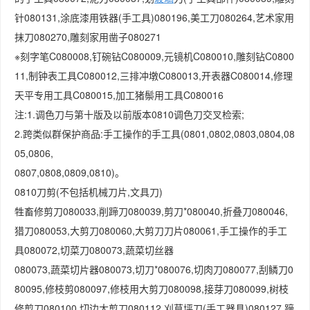
针080131,涂底漆用铁器(手工具)080196,美工刀080264,艺术家用
抹刀080270,雕刻家用凿子080271
※刻字笔C080008,钉碗钻C080009,元镜机C080010,雕刻钻C0800
11,制钟表工具C080012,三排冲墩C080013,开表器C080014,修理
天平专用工具C080015,加工猪鬃用工具C080016
注:1.调色刀与第十版及以前版本0810调色刀交叉检索;
2.跨类似群保护商品:手工操作的手工具(0801,0802,0803,0804,08
05,0806,
0807,0808,0809,0810)。
0810刀剪(不包括机械刀片,文具刀)
牲畜修剪刀080033,削蹄刀080039,剪刀*080040,折叠刀080046,
猎刀080053,大剪刀080060,大剪刀刀片080061,手工操作的手工
具080072,切菜刀080073,蔬菜切丝器
080073,蔬菜切片器080073,切刀*080076,切肉刀080077,刮鳞刀0
80095,修枝剪080097,修枝用大剪刀080098,接芽刀080099,树枝
修剪刀080100,切边大剪刀080112,刈草坪刀(手工器具)080127,蹄