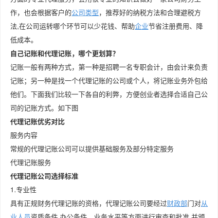
作，也会根据客户的
公司类型
，推荐好的纳税方法和合理避税方
法,在公司运转哪个环节可以少花钱、帮助
企业
节省注册费用、降
低成本。
自己记账和代理记账，哪个更划算？
记账一般有两种方式，第一种是招聘一名专职会计，由会计来负责
记账；另一种是找一个代理记账的公司或个人，将记账业务外包给
他们。下面我们比较一下各自的利弊，方便创业者选择合适自己公
司的记账方式。如下图
代理记账优劣对比
服务内容
常规的代理记账公司可以提供基础服务及部分特定服务
代理记账服务
代理记账公司选择标准
1.专业性
具有正规财务代理记账的资格，代理记账公司要经过
财政部
门对
从
业人员
资质条件,办公条件、业务水平等方面进行审查和批准,并颁