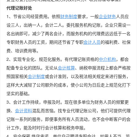
代理记账好处
1、节省公司经营费用。依照
财务制度
要求，一般
企业财务
人员应
设三人，出纳一人，会计二人。委托服务机构记账，企业只需设一
名出纳即可，减少了两名会计，而服务机构的代理费远远低于一名
专职财务人员的工资，期间还节省了专职
会计人员
的福利费、社保
费、培训费用等。
2、实现专业化、规范化服务。有代理记账资格的
中介机构
，都会
配备专业化的团队。无论从
会计核算
、纳税申报流程上都会严格按
照国家相关
会计制度
或会计准则，以及税法相关规定来进行服务，
这样大大减轻了公司额外的成本，使小公司为日后走上规范化打下
坚实的基础。
3、会计工作持续，申报及时。现在很多单位为财务人员的频繁更
换、
会计资料
混乱而苦恼。找专业代理记账公司，他们可提供代理
记账一系列的服务，即便事务所有人员流动，也不会中断客户的会
计工作，能及时时行会计核算和税务申报。
4、安全保密,恪守承诺。单位自己聘请专职会计，如用人不当、监