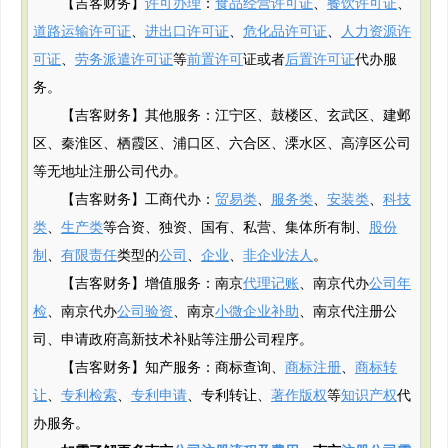
【吉客财务】
许可办理
：
食品经营许可证
、
餐饮许可证
、
道路运输许可证
、
进出口许可证
、
危化品许可证
、
人力资源许
可证
、
劳务派遣许可证
等
前置许可
证或者
后置许可证
代办服
务。
【吉客财务】其他服务：江宁区、鼓楼区、玄武区、建邺
区、秦淮区、栖霞区、浦口区、六合区、溧水区、高淳区公司
等无地址注册公司代办。
【吉客财务】工商代办：
贸易类
、
服务类
、
安装类
、
科技
类
、
生产类
等合资、独资、国有、私营、集体所有制、
股份
制
、
有限责任
类型的
公司
、
企业
、
非企业法人
。
【吉客财务】增值服务：南京
代理记账
、南京代办
公司年
检
、南京代办
公司验资
、南京
小微企业补助
、南京代注册公
司、申请政府
高新
技术补贴
等注册公司程序。
【吉客财务】知产服务：商标查询、
商标注册
、
商标转
让
、
专利检索
、
专利申请
、专利转让、
著作版权
等
知识产权
代
办服务。