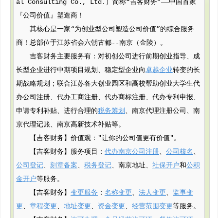
al Consulting Co., Ltd.）简称“吉客财务”——中国首家
『公司价值』塑造商！
其核心是一家“为创业型公司塑造公司价值”的综合服务
商！总部位于江苏省会六朝古都--南京（金陵）。
吉客财务主要服务有：对初创公司进行前期创业指导、成
长型企业进行中期项目规划、稳定型企业向
卓越企业
转变的长
期战略规划；联合江苏各大创业园区和高校帮助创业大学生代
办公司注册、代办工商注册、代办商标注册、代办专利申报、
申请专利补贴、进行合理的
税务筹划
、南京代理注册公司、南
京代理记账、南京高新技术补贴等。
【吉客财务】价值观："让你的公司值更有价值"。
【吉客财务】服务项目：
代办南京公司注册
、
公司核名
、
公司登记
、
刻章备案
、
税务登记
、南京地址、
社保开户
和
公积
金开户
等服务。
【吉客财务】
变更服务
：
名称变更
、
法人变更
、
监事变
更
、
章程变更
、
地址变更
、
资金变更
、
经营范围变更
等服务。