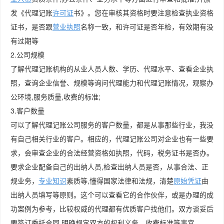
发《代理记账
许可证
书》。您在审核其资格时要注意检查执业资格
证书，是否跟
营业执照
名称一致，和许可证是否年检，有效期有没
有过期等
2.公司规模
了解代理记账机构的从业人员人数、学历、代理水平、查看企业执
照，查询企业信誉、规模等询问代理能力和代理记账情况，观察办
公环境,服务质量,收费的标准;
3.客户数量
可以了解代理记账公司服务的客户数量，都是从事那些行业，我没
有自己相关行业的客户。相应的，代理记账公司对企业也有一些要
求，会审查企业的合法经营资格如执照，代码，税务证书是否办。
要求企业配备自己的出纳人员,检查出纳人员是否，从事合法、正
规业务，
专业知识
素质等,懂得国家法律和法规，清楚
原始凭证
由
出纳人员填写等原则。这个可以查看它的合作伙伴，或是办理的成
功案例为参考，比较权威的代理都有优质客户找他们。双方谈妥后
要签订委托合同,明确规定双方的权利义务、收费标准等事宜。