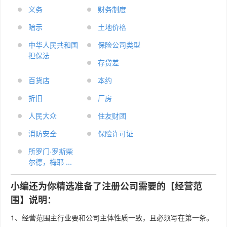
义务
财务制度
暗示
土地价格
中华人民共和国
保险公司类型
担保法
存贷差
百货店
本约
折旧
厂房
人民大众
住友财团
消防安全
保险许可证
所罗门·罗斯柴
尔德，梅耶 ...
小编还为你精选准备了注册公司需要的【经营范
围】说明：
1、经营范围主行业要和公司主体性质一致，且必须写在第一条。