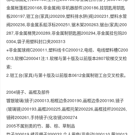
金属帐篷桩200168,非金属阀(非机器部件)200186,挂钥匙用钥匙
板200197,钳工台(家具)200209,塑料排水阱(阀)200231,塑料水管
阀200236,非金属系船浮标200251,锯木架200263,锯台(家具)200
287,非金属梯凳200289,非金属制钥匙圈200294,非金属挂包钩20
0304,袋子用塑料封口夹200313
※非金属球阀C200011,塑料线卡C200012,电缆、电线塑料槽C200
013,软梯C200041注:1.软梯与第十版及以前版本2807软梯交叉检
索;
2.钳工台(家具)与第十版及以前版本0612金属制钳工台交叉检索。
2004镜子、画框及部件
镀银玻璃(镜子)200013,相框边条200190,画框边条200190,镜子
(玻璃镜)200193,画框200225,画框托架200226,画框挂杆200226,
镜砖200261,手持镜子(化妆镜)200274
2005不属别类的竹、藤、棕、草制品
竹子200019,绣花绷子200032,个人用扇(非电动)200110,藤20013