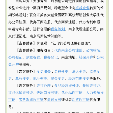
吉客财务主要服务有：对初创公司进行前期创业指导、成
长型企业进行中期项目规划、稳定型企业向
卓越企业
转变的长
期战略规划；联合江苏各大创业园区和高校帮助创业大学生代
办公司注册、代办工商注册、代办商标注册、代办专利申报、
申请专利补贴、进行合理的
税务筹划
、南京代理注册公司、南
京代理记账、南京高新技术补贴等。
【吉客财务】价值观："让你的公司值更有价值"。
【吉客财务】服务项目：
代办南京公司注册
、
公司核名
、
公司登记
、
刻章备案
、
税务登记
、南京地址、
社保开户
和
公积
金开户
等服务。
【吉客财务】
变更服务
：
名称变更
、
法人变更
、
监事变
更
、
章程变更
、
地址变更
、
资金变更
、
经营范围变更
等服务。
【吉客财务】
许可办理
：
食品经营许可证
、
餐饮许可证
、
道路运输许可证
、
进出口许可证
、
危化品许可证
、
人力资源许
可证
、
劳务派遣许可证
等
前置许可
证或者
后置许可证
代办服
务。