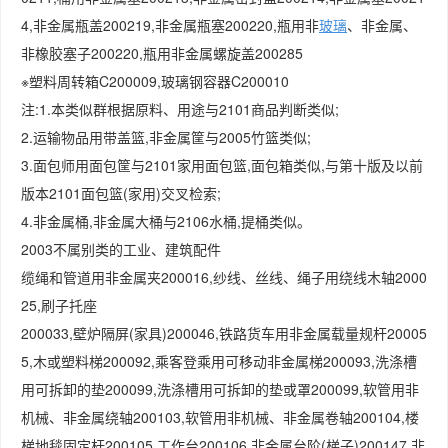
4,非金属瓶盖200219,非金属瓶塞200220,瓶用非
玻璃
、非金属、
非橡胶塞子200220,瓶用非金属螺旋盖200285
※塑料周转箱C200009,玻璃钢容器C200010
注:1.本类似群根据原料、用途与2101商品判断类似;
2.运输物品用带盖篮,非金属筐与2005竹篮类似;
3.面包师用面包筐与2101家用面包篮,面包箱类似,与第十版及以前
版本2101面包篮(家用)交叉检索;
4.非金属桶,非金属大桶与2106水桶,提桶类似。
2003不属别类的工业、建筑配件
缆绳和管道用非金属夹200016,纱线、丝线、绳子用绕线木轴2000
25,刷子托座
200033,壁炉隔屏(家具)200046,铁路货车用非金属载量规杆20005
5,木或塑料梯200092,乘客登乘用可移动非金属梯200093,洗涤槽
用可拆卸的垫200099,洗涤槽用可拆卸的垫或罩200099,软管用非
机械、非金属绕轴200103,软管用非机械、非金属卷轴200104,楼
梯地毯固定杆200105,工作台200106,非金属台阶(梯子)200147,非