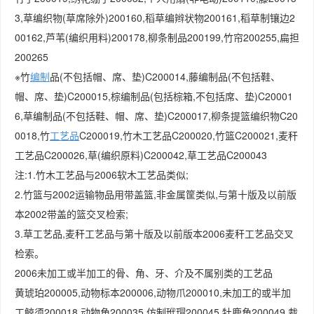
3,草编织物(草席除外)200160,稻草编辫状物200161,稻草制镶边2
00162,芦苇(编织用料)200178,柳条制品200199,竹帘200255,扁担
200265
※竹
编制
品(不包括帽、席、垫)C200014,藤编制品(不包括鞋、
帽、席、垫)C200015,棕编制品(包括棕箱,不包括席、垫)C20001
6,草编制品(不包括鞋、帽、席、垫)C200017,柳条提篮编织物C20
0018,竹
工艺品
C200019,竹木工艺品C200020,竹篮C200021,麦秆
工艺品C200026,草(编织原料)C200042,草工艺品C200043
注:1.竹木工艺品与2006软木工艺品类似;
2.竹篮与2002运输物品用带盖篮,非金属筐类似,与第十版及以前版
本2002带盖的篮交叉检索;
3.草工艺品,麦秆工艺品与第十版及以前版本2006麦秆工艺品交叉
检索。
2006未加工或半加工的骨、角、牙、介及不属别类的工艺品
黄琥珀200005,动物标本200006,动物爪200010,未加工的或半加
工鲸须200018,动物角200035,仿制玳瑁200045,牡鹿角200049,裁