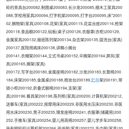
轮的茶具台200082,制图桌200083,长沙发200085,细木工家具200
088,学校用家具200094,打字机架200095,打字台200095,床*2001
02,搁物架(家具)200108,花架(家具)200115,花盆台座200116,枪架
200118,食品橱200122,砧板(桌子)200126,衣服罩(衣柜)200129,
金属家具200132,报纸陈列架200134,杂志架200135,盥洗台(家具)
200137,医院用病床200138,讲稿小搁台
200141,衣帽架200144,立式书桌200152,伞搁架200164,屏风(家
具)200165,搁架(家具)
200172,写字台200180,金属座椅200182,沙发200183,长靠椅200
184,床架200185,金属桌200188,梳妆台200189,
贮存
架200191,带
锁小柜200192,折叠式躺椅200194,支架(家
具)200196,餐具架200198,陈列柜(家具)200200,计算机架200212,
送餐车(家具)200222,按摩用床200229,非医用水压床200230,非医
用水床200230,凳子200235,理发座椅200241,衣服罩(储藏用)200
252,手推车(家具)200254,婴儿用高椅200257,婴儿学步车200258,
装有脚轮的计算机架200266,阅书架(家具)200270,毛巾架(家具)20