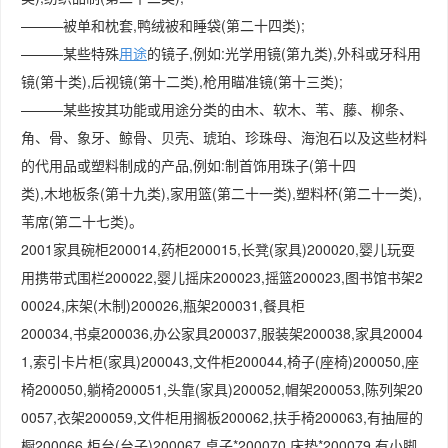
———被单和枕套,鸭绒被和睡袋(第二十四类);
———某些特殊
用途
的镜子,例如:光学用镜(第九类),外科或牙科用
镜(第十类),后视镜(第十二类),枪用瞄准镜(第十三类);
———某些按其功能或用途分类的由木、软木、苇、藤、柳条、
角、骨、象牙、鲸骨、贝壳、琥珀、珍珠母、海泡石以及这些材料
的代用品或塑料制成的产品,例如:制首饰用珠子(第十四
类),木地板条(第十九类),家用篮(第二十一类),塑料杯(第二十一类),
苇席(第二十七类)。
2001家具碗柜200014,药柜200015,长凳(家具)200020,婴儿玩耍
用携带式围栏200022,婴儿摇床200023,摇篮200023,图书馆书架2
00024,床架(木制)200026,瓶架200031,餐具柜
200034,书桌200036,办公家具200037,服装架200038,家具20004
1,索引卡片柜(家具)200043,文件柜200044,椅子(座椅)200050,座
椅200050,躺椅200051,头靠(家具)200052,帽架200053,陈列架20
0057,衣架200059,文件柜用搁板200062,扶手椅200063,有抽屉的
橱200066,柜台(台子)200067,桌子*200070,床垫*200079,有小脚