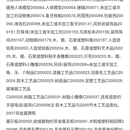
缝用人体模型200064,人体模型200064,珊瑚200071,未加工或半
加工的动物角200074,象牙棕榈200076,玳瑁壳200089,牡蛎壳200
090,海泡石200098,未加工或半加工象牙200131,风铃状装饰品20
0151,珍珠母(未加工或半加工的)200153,鸟类标本200156,装饰珠
帘200167,动物蹄200179,木、蜡、石膏或塑料像200187,人造琥
珀条200203,人造琥珀板200204,木、蜡、石膏或塑料艺术品2002
05,木、蜡、石膏或塑料制半身雕像200223,贝壳200233,木、蜡、
石膏或塑料小雕像200239,风铃(装饰)200268※未加工或半加工
角、牙、介制品C200022,漆器工艺品C200023,羽兽毛工艺品C20
0024,软木工艺品C200025,树皮画C200028,泥塑工艺品C200029,
玻璃钢工艺品
C200030,树脂工艺品C200031,树脂小雕像C200037,具有造型的
手提电话(装饰)C200038注:软木工艺品与2005竹木工艺品类似。
2007非金属牌照
展示板200002,树或植物的非金属支桩200091,木制或塑料制招牌2
00096,非金属车牌200130,非金属标示牌200154,非金属身份牌20