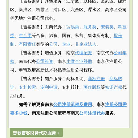
【吉客财务】其他服务：江宁区、鼓楼区、玄武区、建邺
区、秦淮区、栖霞区、浦口区、六合区、溧水区、高淳区公司
等无地址注册公司代办。
【吉客财务】工商代办：
贸易类
、
服务类
、
安装类
、
科技
类
、
生产类
等合资、独资、国有、私营、集体所有制、
股份
制
、
有限责任
类型的
公司
、
企业
、
非企业法人
。
【吉客财务】增值服务：南京
代理记账
、南京代办
公司年
检
、南京代办
公司验资
、南京
小微企业补助
、南京代注册公
司、申请政府
高新
技术补贴
等注册公司程序。
【吉客财务】知产服务：商标查询、
商标注册
、
商标转
让
、
专利检索
、
专利申请
、专利转让、
著作版权
等
知识产权
代
办服务。
如需了解更多南京
公司注册流程及费用
、南京
注册公司需
要多少钱
、南京注册公司流程等南京
公司注册代办
服务。
想获吉客财务代办服务 »