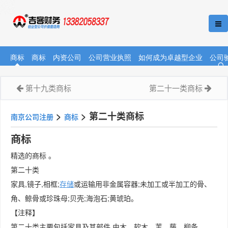
商标
商标
内资公司
公司营业执照
如何成为卓越型企业
公司
第十九类商标
第二十一类商标
>
>
第二十类商标
南京公司注册
商标
商标
精选的商标 。
第二十类
家具,镜子,相框;
存储
或运输用非金属容器;未加工或半加工的骨、
角、鲸骨或珍珠母;贝壳;海泡石;黄琥珀。
【注释】
第二十类主要包括家具及其部件,由木、软木、苇、藤、柳条、