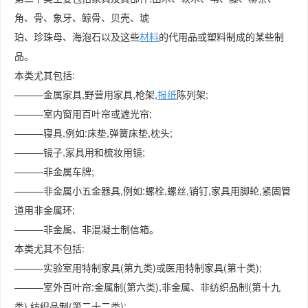
角、骨、象牙、鲸骨、贝壳、琥
珀、珍珠母、海泡石以及这些
材料
的代用品或塑料制成的某些制
品。
本类尤其包括:
———金属家具,野营用家具,枪架,
报纸
陈列架;
———室内窗用百叶帘或遮光帘;
———寝具,例如:床垫,弹簧床垫,枕头;
———镜子,家具用和梳妆用镜;
———非金属车牌;
———非金属小五金器具,例如:螺栓,螺丝,销钉,家具用脚轮,紧固管
道用非金属环;
———非金属、非混凝土制信箱。
本类尤其不包括:
———实验室用特制家具(第九类)或医用特制家具(第十类);
———室外百叶帘:金属制(第六类),非金属、非纺织品制(第十九
类),纺织品制(第二十二类);