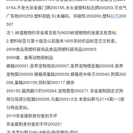
0154,不发光非金属门牌200155,木头或塑料标志牌200253,可充气
广告物200259,塑料钥匙卡(未编码、非磁性)200260,塑料
标签
200
307
注:1.树或植物的非金属支桩与0620树或植物的金属支桩类似;
2.塑料标签与第十版及以前版本1605非纺织品标签交叉检索。
2008食品用塑料装饰品食品用塑料装饰品200003
2009禽、畜等动物用制品
蜂箱200001,家养宠物用床200007,家养宠物栖息箱200008,家养
宠物窝200009,蜂箱用巢础200039,蜂箱用木格子200040,狗窝200
058,巢箱200109,饲料架200117,蜂房
200150,猫用磨爪杆200264,宠物靠垫200271,非金属制固定式狗
用垃圾袋分配器200295,鸟巢200312注:本类似群与2114第(一)部
分商品类似。
2010非金属制身份鉴别手环
非金属制身份鉴别手环200221
注:本类似群与0618商品(除手铐外)类似。