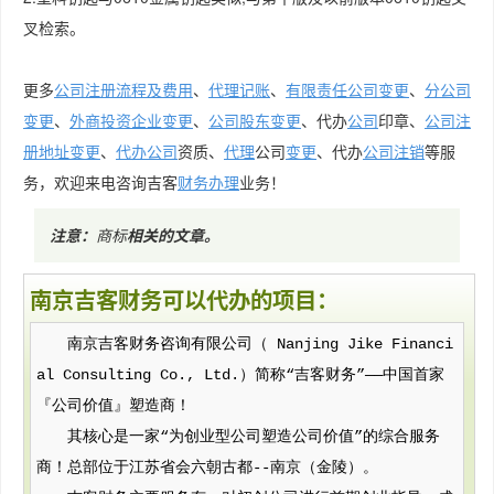
叉检索。
更多
公司注册流程及费用
、
代理记账
、
有限责任公司变更
、
分公司
变更
、
外商投资企业变更
、
公司股东变更
、代办
公司
印章、
公司注
册地址变更
、
代办公司
资质、
代理
公司
变更
、代办
公司注销
等服
务，欢迎来电咨询吉客
财务
办理
业务！
注意：
商标
相关的文章
。
南京吉客财务可以代办的项目：
南京吉客财务咨询有限公司（ Nanjing Jike Financi
al Consulting Co., Ltd.）简称“吉客财务”——中国首家
『公司价值』塑造商！
其核心是一家“为创业型公司塑造公司价值”的综合服务
商！总部位于江苏省会六朝古都--南京（金陵）。