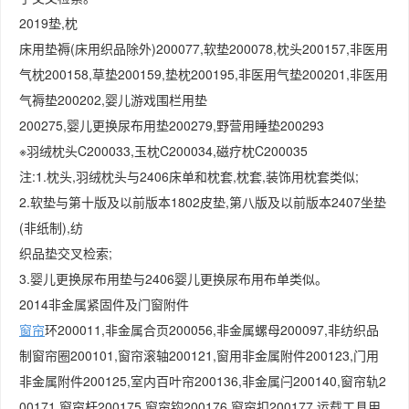
2019垫,枕
床用垫褥(床用织品除外)200077,软垫200078,枕头200157,非医用
气枕200158,草垫200159,垫枕200195,非医用气垫200201,非医用
气褥垫200202,婴儿游戏围栏用垫
200275,婴儿更换尿布用垫200279,野营用睡垫200293
※羽绒枕头C200033,玉枕C200034,磁疗枕C200035
注:1.枕头,羽绒枕头与2406床单和枕套,枕套,装饰用枕套类似;
2.软垫与第十版及以前版本1802皮垫,第八版及以前版本2407坐垫
(非纸制),纺
织品垫交叉检索;
3.婴儿更换尿布用垫与2406婴儿更换尿布用布单类似。
2014非金属紧固件及门窗附件
窗帘
环200011,非金属合页200056,非金属螺母200097,非纺织品
制窗帘圈200101,窗帘滚轴200121,窗用非金属附件200123,门用
非金属附件200125,室内百叶帘200136,非金属闩200140,窗帘轨2
00171,窗帘杆200175,窗帘钩200176,窗帘扣200177,运载工具用