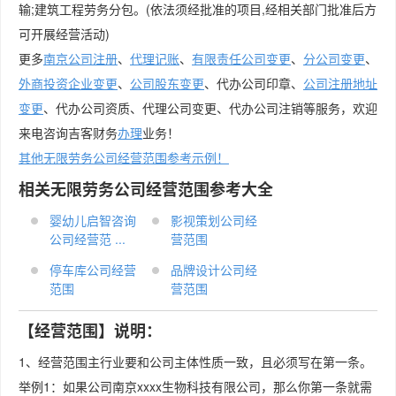
输;建筑工程劳务分包。(依法须经批准的项目,经相关部门批准后方
可开展经营活动)
更多
南京公司注册
、
代理记账
、
有限责任公司变更
、
分公司变更
、
外商投资企业变更
、
公司股东变更
、代办公司印章、
公司注册地址
变更
、代办公司资质、代理公司变更、代办公司注销等服务，欢迎
来电咨询吉客财务
办理
业务！
其他无限劳务公司经营范围参考示例！
相关无限劳务公司经营范围参考大全
婴幼儿启智咨询
影视策划公司经
公司经营范 ...
营范围
停车库公司经营
品牌设计公司经
范围
营范围
【经营范围】说明：
1、经营范围主行业要和公司主体性质一致，且必须写在第一条。
举例1：如果公司南京xxxx生物科技有限公司，那么你第一条就需