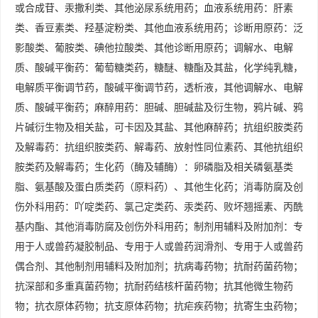
或合成苷、汞撒利类、其他泌尿系统用药；血液系统用药：肝素
类、香豆素类、羟基淀粉类、其他血液系统用药；诊断用原药：泛
影酸类、葡胺类、碘他拉酸类、其他诊断用原药；调解水、电解
质、酸碱平衡药：葡萄糖类药，糖醚、糖酯及其盐，化学纯乳糖，
电解质平衡调节药，酸碱平衡调节药，透析液，其他调解水、电解
质、酸碱平衡药；麻醉用药：胆碱、胆碱盐及衍生物，鸦片碱、鸦
片碱衍生物及相关盐，可卡因及其盐、其他麻醉药；抗组织胺类药
及解毒药：抗组织胺类药、解毒药、放射性同位素药、其他抗组织
胺类药及解毒药；生化药（酶及辅酶）：卵磷脂及相关磷氨基类
脂、氨基酸及蛋白质类药（原料药）、其他生化药；消毒防腐及创
伤外科用药：吖啶类药、氯己定类药、汞类药、败坏翘摇素、丙酰
基内酯、其他消毒防腐及创伤外科用药；制剂用辅料及附加剂：专
用于人或兽药凝胶制品、专用于人或兽药润滑剂、专用于人或兽药
偶合剂、其他制剂用辅料及附加剂；抗病毒药物；抗耐药菌药物；
抗深部和多重真菌药物；抗耐药结核杆菌药物；抗其他微生物药
物；抗衣原体药物；抗支原体药物；抗疟疾药物；抗寄生虫药物；