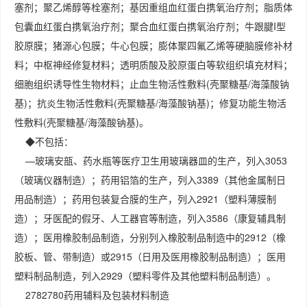
塞剂；聚乙烯醇等栓塞剂；基因重组血红蛋白携氧治疗剂；脂质体
包囊血红蛋白携氧治疗剂；聚合血红蛋白携氧治疗剂；牛跟腱I型
胶原膜；猪源心包膜；牛心包膜；膨体聚四氟乙烯等硬脑膜修补材
料；中枢神经修复材料；透明质酸及胶原蛋白等软组织填充材料；
细胞组织诱导性生物材料；止血生物活性敷料(壳聚糖基/海藻酸钠
基)；抗炎生物活性敷料(壳聚糖基/海藻酸钠基)；修复功能生物活
性敷料(壳聚糖基/海藻酸钠基)。
◆不包括：
—玻璃安瓿、药水瓶等医疗卫生用玻璃器皿的生产，列入3053
（玻璃仪器制造）；药用铝箔的生产，列入3389（其他金属制日
用品制造）；药用包装复合膜的生产，列入2921（塑料薄膜制
造）；牙医配的假牙、人工器官等制造，列入3586（康复辅具制
造）；医用橡胶制品制造，分别列入橡胶制品制造中的2912（橡
胶板、管、带制造）或2915（日用及医用橡胶制品制造）；医用
塑料制品制造，列入2929（塑料零件及其他塑料制品制造）。
2782780药用辅料及包装材料制造