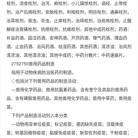
栓剂，消食栓剂，治泻、痢栓剂，小儿镇惊栓剂，调经、止带栓
剂，治产后病栓剂，安胎栓剂，利咽栓剂，明目栓剂，通鼻栓剂，
治耳栓剂，驱虫、杀虫、止痒栓剂，治痔栓剂，治疮疡栓剂，止酸
解痉治胃痛栓剂，抗痨栓剂，抗癌栓剂，其他中成药栓剂；药酒：
补益药酒、固涩药酒、安神药酒、开窍药酒、理气药酒、理血药
酒、止血药酒、治风药酒、祛湿药酒、其他药酒；清凉油：治风剂
清凉油、其他清凉油；其他中成药；中药分散片；中药速崩片。
2752750兽用药品制造
指用于动物疾病防治医药的制造。
◇包括对下列兽用药品的制造活动：
—兽用化学药品：兽用抗菌素药品、含有奎宁及其盐的兽用药
品、含有磺胺兽用药品、其他兽用化学药品；兽用中草药；兽用疫
苗。
下列产品制造活动列入本分类
—动物用亚单位疫苗；标记疫苗；基因缺失疫苗；活载体疫
苗；转基因植物疫苗；黏膜免疫疫苗；新型佐剂疫苗；干粉疫苗；