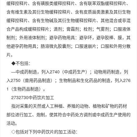
缓释控释片、含有磺胺类缓释控释片、含有联苯双酯缓释控释片、
含有维生素及其衍生物缓释控释片、含有皮质甾类激素及其衍生物
缓释控释片、含有生物碱及其衍生物缓释控释片、其他混合或非混
合产品构成缓释控释片；滴剂；膏霜剂；栓剂；气雾剂；口服液体
制剂；外用液体制剂；避孕药物用具：避孕环，避孕胶棒、膜，其
他避孕药物用具；肠溶微丸胶囊剂；口服速崩片；口服和外用分散
片。
◆不包括：
—中成药制造，列入2740（中成药生产）；动物用药制造，列
入2750（兽用药品制造）；生物制品和生化药品的制造，列入276
1（生物药品制造）。
2732730中药饮片加工
指对采集的天然或人工种植、养殖的动物、植物和矿物的药材
部位进行加工、炮制，使其符合中药处方调剂或中成药生产使用的
活动。
◇包括对下列中药饮片的加工活动：