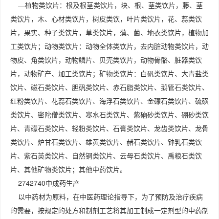
—植物类饮片：根及根茎类饮片，块、根、茎类饮片，藤、茎
类饮片，木、心材类饮片，树皮类饮，叶片类饮片，花、蕊类饮
片，果实、种子类饮片，草类饮片，藻、菌、地衣类饮片，植物加
工类饮片；动物类饮片：动物全体类饮片，去内脏动物类饮片，动
物皮、角类饮片，动物鳞片、贝壳类饮片，动物骨骼、脏器类饮
片，动物矿产、加工类饮片；矿物类饮片：白矾类饮片、大青盐类
饮片、磁石类饮片、胆矾类饮片、赤石脂类饮片、鹅管石类饮片、
红粉类饮片、花蕊石类饮片、海浮石类饮片、金礞石类饮片、硫磺
类饮片、密陀僧类饮片、寒水石类饮片、紫硇砂类饮片、硼砂类饮
片、青礞石类饮片、轻粉类饮片、石膏类饮片、龙齿类饮片、龙骨
类饮片、炉甘石类饮片、雄黄类饮片、赭石类饮片、钟乳石类饮
片、紫石英类饮片、自然铜类饮片、云母石类饮片、禹粮石类饮
片、其他矿物类饮片；其他中药饮片。
2742740中成药生产
以中药材为原料，在中医药理论指导下，为了预防及治疗疾病
的需要，按规定的处方和制剂工艺将其加工制成一定剂型的中药制