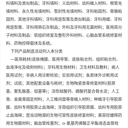
科填料及类似制品；牙科填料：义齿材料、齿科植入材料、根管充
填材料、永久性充填材料、暂封性充填材料、牙科粘固剂、骨骼粘
固剂、其他牙科填料；牙科用造型膏及类似制品：牙科用蜡、牙科
用造型膏、牙科用熟石灰制品；外科及牙科用无菌材料；医用高分
子材料及制品：软组织修复及整形外科材料、心脑血管系统修复材
料、药物控释载体及系统。
下列产品制造活动列入本分类
—医用耗材(皮肤掩膜、医用导管、皮肤粘合剂、组织粘合剂、
血液净化及吸附材料)；牙科用生物材料；卫生材料及敷料；病人
医用试剂；非病人用诊断检验；实验用试剂；各类体外诊断用试
剂；试纸；其他配套设备与耗材；生物陶瓷类骨修复材料(胶原
基、聚乳酸基、钽基等)；活性硅酸钙、磷酸钙复合骨水泥；人工
骨、金属骨固定材料；人工椎间盘等骨植入材料；种植牙引导胶原
膜、齿科专用胶原止血海绵；牙周组织引导胶原膜、齿科专用胶原
止血海绵；昆虫动物源的生物可容性皮肤修复材料；美容控缓释药
用生物膜材料；脑血管栓塞剂；α-氰基丙烯酸正辛酯液态血管栓