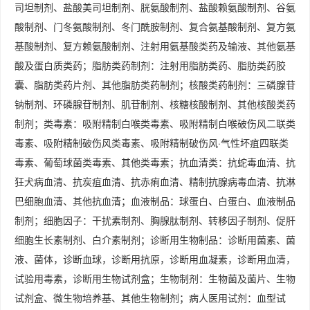
司坦制剂、盐酸美司坦制剂、胱氨酸制剂、盐酸赖氨酸制剂、谷氨
酸制剂、门冬氨酸制剂、冬门酰胺制剂、复合氨基酸制剂、复方氨
基酸制剂、复方赖氨酸制剂、注射用氨基酸类药及输液、其他氨基
酸及蛋白质类药；脂肪类药制剂：注射用脂肪类药、脂肪类药胶
囊、脂肪类药片剂、其他脂肪类药制剂；核酸类药制剂：三磷腺苷
钠制剂、环磷腺苷制剂、肌苷制剂、核糖核酸制剂、其他核酸类药
制剂；类毒素：吸附精制白喉类毒素、吸附精制白喉破伤风二联类
毒素、吸附精制破伤风类毒素、吸附精制破伤风·气性坏疽四联类
毒素、葡萄球菌类毒素、其他类毒素；抗血清类：抗蛇毒血清、抗
狂犬病血清、抗炭疽血清、抗赤痢血清、精制抗腺病毒血清、抗淋
巴细胞血清、其他抗血清；血液制品：球蛋白、白蛋白、血液制品
制剂；细胞因子：干扰素制剂、胸腺肽制剂、转移因子制剂、促肝
细胞生长素制剂、白介素制剂；诊断用生物制品：诊断用菌素、菌
液、菌体，诊断血球，诊断用抗原，诊断用血凝素，诊断用血清，
试验用毒素，诊断用生物试剂盒；生物制剂：生物菌及菌片、生物
试剂盒、微生物培养基、其他生物制剂；病人医用试剂：血型试