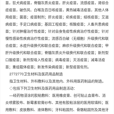
苗，狂犬病疫苗，脊髓灰质炎疫苗，肝炎疫苗，流感疫苗，肾综合
症疫苗，破伤风、白喉及百日咳疫苗，黄热碱毒活疫苗，其他人体
用疫苗；菌苗；疫苗制剂；肝炎疫苗；疟疾疫苗；结核疫苗；艾滋
病疫苗；手足口病疫苗；基因工程疫苗；核酸疫苗；人畜共患病疫
苗；针对肿瘤治疗性疫苗；针对自身免疫性疾病治疗性疫苗；针对
慢性感染性疾病治疗性疫苗；流感百白破（无细胞）升级换代和联
合疫苗；水痘升级换代和联合疫苗；麻疹升级换代和联合疫苗；甲
肝升级换代和联合疫苗；脊髓灰质炎升级换代和联合疫苗；新剂型
口服疫苗；新剂型吸入性疫苗；病毒疫苗；灭活疫苗；减毒活疫
苗；重组载体疫苗；新发传染病疫苗；新型疫苗佐剂。
2772770卫生材料及医药用品制造
指卫生材料、外科敷料以及其他内、外科用医药制品的制造。
◇包括下列卫生材料及医药用品制造活动：
—经药物浸涂的胶粘敷料：医用橡皮膏、创可贴止血膏布、消
炎喷雾胶布、新霉素软膏纱布、其他有胶粘涂层的医用软填料；医
用敷料：皮肤敷料、液体敷料；牙科粘固剂、骨骼粘固剂及其他牙