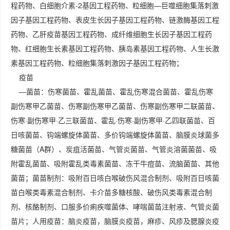
程药物、白细胞介素-2基因工程药物、粒细胞—巨噬细胞集落刺激
因子基因工程药物、表皮生长因子基因工程药物、链激酶基因工程
药物、乙肝疫苗基因工程药物、成纤维细胞生长因子基因工程药
物、红细胞生长素基因工程药物、胰岛素基因工程药物、人生长激
素基因工程药物、粒细胞集落刺激因子基因工程药物；
疫苗
—菌苗：伤寒菌苗、霍乱菌苗、霍乱伤寒混合菌苗、霍乱伤寒
副伤寒甲乙菌苗、伤寒副伤寒甲乙菌苗、伤寒副伤寒甲二联菌苗、
伤寒·副伤寒甲·乙三联菌苗、霍乱·伤寒·副伤寒甲·乙四联菌苗、百
日咳菌苗、钩端螺旋体菌苗、多价钩端螺旋体菌苗、脑膜炎球菌多
糖菌苗（A群）、炭疽活菌苗、气管炎菌苗、气管炎溶菌菌苗、吸
附霍乱菌苗、吸附霍乱类毒素菌苗、冻干牛痘苗、流脑菌苗、其他
菌苗；菌苗制剂：吸附百日咳白喉破伤风混合制剂、吸附百日咳菌
苗白喉类毒素混合制剂、卡介苗多糖核酸、破伤风类毒素混合制
剂、核酪制剂、口服多价痢疾噬菌体、哮喘菌苗注射液、气管炎菌
苗片；人用疫苗：脑炎疫苗，脑膜炎疫苗，麻疹、风疹及腮腺炎疫