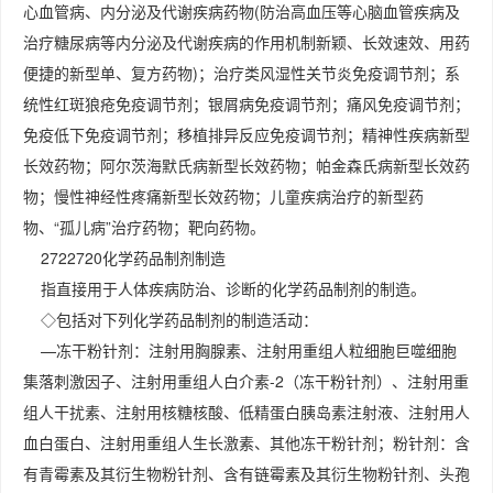
心血管病、内分泌及代谢疾病药物(防治高血压等心脑血管疾病及
治疗糖尿病等内分泌及代谢疾病的作用机制新颖、长效速效、用药
便捷的新型单、复方药物)；治疗类风湿性关节炎免疫调节剂；系
统性红斑狼疮免疫调节剂；银屑病免疫调节剂；痛风免疫调节剂；
免疫低下免疫调节剂；移植排异反应免疫调节剂；精神性疾病新型
长效药物；阿尔茨海默氏病新型长效药物；帕金森氏病新型长效药
物；慢性神经性疼痛新型长效药物；儿童疾病治疗的新型药
物、“孤儿病”治疗药物；靶向药物。
2722720化学药品制剂制造
指直接用于人体疾病防治、诊断的化学药品制剂的制造。
◇包括对下列化学药品制剂的制造活动：
—冻干粉针剂：注射用胸腺素、注射用重组人粒细胞巨噬细胞
集落刺激因子、注射用重组人白介素-2（冻干粉针剂）、注射用重
组人干扰素、注射用核糖核酸、低精蛋白胰岛素注射液、注射用人
血白蛋白、注射用重组人生长激素、其他冻干粉针剂；粉针剂：含
有青霉素及其衍生物粉针剂、含有链霉素及其衍生物粉针剂、头孢