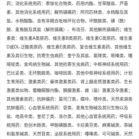
药；消化系统用药：季铵化合物类、药用内酯、甘草酸盐、芦荟
素、其他消化系统用药；解热镇痛药：阿司匹林类、水杨酸及其
盐、水杨酸酯、含有非稠合吡唑环化合物、环酰胺类、磺（酰）
胺、麦角胺及其盐（解热镇痛）、布洛芬、其他解热镇痛药；维生
素类：维生素A类原药、维生素B类原药、维生素C类原药、维生素
D或DL-泛酸类原药、维生素E类原药、复合维生素类药、其他维生
素及其衍生物；抗寄生虫病药：奎宁及其盐、氯喹类、哌嗪类、噻
嘧啶类、金鸡纳生物碱、其他抗寄生虫病药；中枢神经系统用药：
巴比妥类、无环酰胺类、咖啡因类、其他中枢神经系统用药；计划
生育用药；激素类药：垂体激素类药、肾上腺皮质激素类药、生长
激素类似物、葡糖醛酸内酯、胰腺激素、雌（甾）激素及孕激素；
其他激素类药；抗肿瘤药：莫司汀类，蝶呤、嘌呤类，天然来源类
抗肿瘤药；心血管系统用药：苷类、麦角生物碱及其衍生物以及
盐、地高辛类、奎尼丁类、洛尔类、其他心血管系统用药；呼吸系
统用药：愈创木酚类、甲酚磺酸类、卡拉美芬类、麻黄碱类、茶碱
和氨茶碱类、天然苷类；泌尿系统用药：噻嗪类、可可碱类、天然