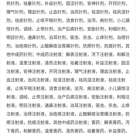
热针剂，祛暑针剂，补益针剂，固涩针剂，安神针剂，开窍针剂，
理气针剂，理血针剂，止血针剂，治风针剂，祛湿针剂，祛风湿针
剂，祛痰针剂，止咳平喘针剂，消食针剂，治泻、痢针剂，小儿镇
惊针剂，调经、止带针剂，治产后病针剂，安胎针剂，利咽针剂，
明目针剂，通鼻针剂，治耳针剂，驱虫、杀虫、止痒针剂，治痔针
剂，治疮疡针剂，止酸解痉治胃痛针剂，抗痨针剂，抗癌针剂，其
他中成药针剂；中成药注射液：解表注射液，泻下注射液，和解注
射液，温里注射液，清热注射液，祛暑注射液，补益注射液，固涩
注射液，安神注射液，开窍注射液，理气注射液，理血注射液，止
血注射液，治风注射液，祛湿注射液，祛风湿注射液，祛痰注射
液，止咳平喘注射液，消食注射液，治泻、痢注射液，小儿镇惊注
射液，调经、止带注射液，治产后病注射液，安胎注射液，利咽注
射液，明目注射液，通鼻注射液，治耳注射液，驱虫、杀虫、止痒
注射液，治痔注射液，治疮疡注射液，止酸解痉治胃痛注射液，抗
痨注射液，抗癌注射液，其他中成药注射液；膏药：解表膏药，泻
下膏药，和解膏药，温里膏药，清热膏药，祛暑膏药，补益膏药，