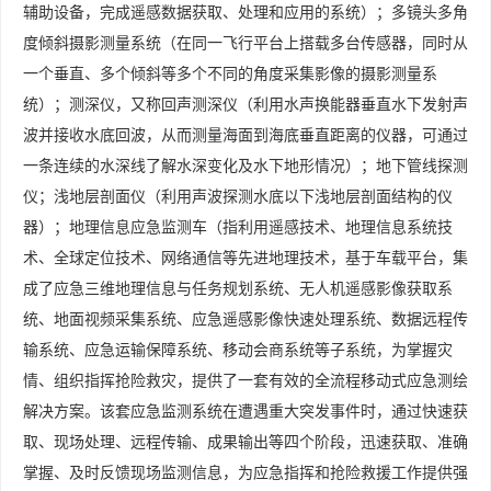
辅助设备，完成遥感数据获取、处理和应用的系统）；多镜头多角
度倾斜摄影测量系统（在同一飞行平台上搭载多台传感器，同时从
一个垂直、多个倾斜等多个不同的角度采集影像的摄影测量系
统）；测深仪，又称回声测深仪（利用水声换能器垂直水下发射声
波并接收水底回波，从而测量海面到海底垂直距离的仪器，可通过
一条连续的水深线了解水深变化及水下地形情况）；地下管线探测
仪；浅地层剖面仪（利用声波探测水底以下浅地层剖面结构的仪
器）；地理信息应急监测车（指利用遥感技术、地理信息系统技
术、全球定位技术、网络通信等先进地理技术，基于车载平台，集
成了应急三维地理信息与任务规划系统、无人机遥感影像获取系
统、地面视频采集系统、应急遥感影像快速处理系统、数据远程传
输系统、应急运输保障系统、移动会商系统等子系统，为掌握灾
情、组织指挥抢险救灾，提供了一套有效的全流程移动式应急测绘
解决方案。该套应急监测系统在遭遇重大突发事件时，通过快速获
取、现场处理、远程传输、成果输出等四个阶段，迅速获取、准确
掌握、及时反馈现场监测信息，为应急指挥和抢险救援工作提供强