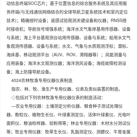
动信息终端SOC芯片；基于位置信息的综合服务系统及其应用服
务终端(与无线通信网络结合的全球导航卫星系统技术和室内定位
技术)；精确授时设备；遥感试验观测关键设备和仪器；RNSS授
时接收机；导航信号增强系统；海洋水文气象岸基用传感器、设备
与系统；海上平台基观测台站用传感器、设备与系统；船用水文气
象观测传感器、设备与系统；水文、气象与水质观测浮标；潜标、
海床基、移动观测平台（AUV、ROV、滑翔器等）；风能测量与
应用装备；海洋水文观测仪器；海洋测风设备；海缆故障检测设
备；海上防撞导航设备。
4024农林牧渔专用仪器仪表制造
指农、林、牧、渔生产专用仪器、仪表及类似装置的制造。
◇包括对下列农林牧渔专用仪器仪表的制造活动：
—农业专用仪器：土壤测定分析仪器、粮食种子测试处理仪
器、数粒仪、植物生长仪、叶绿素测定仪、活体叶绿素仪、光电叶
面积仪、粮油检样器、验粉筛等；林业专用仪器：木材水分测试仪
等；牧业专用仪器：牧草生长仪、乳脂测定仪、测膘仪、牛胃金属