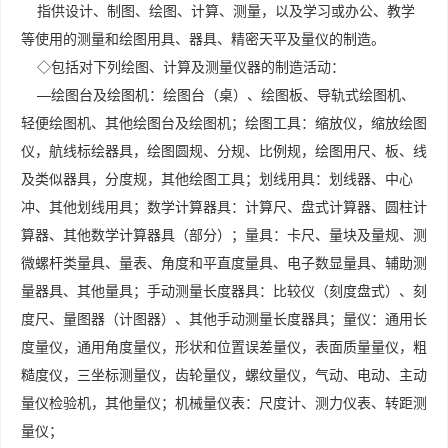
指供设计、制图、绘图、计算、测量，以及学习或办公、教学
等使用的测量和绘图用具、器具、精密天平及量仪的制造。
◇包括对下列绘图、计算及测量仪器的制造活动：
—绘图台及绘图机：绘图台（桌）、绘图板、导轨式绘图机、
轻便绘图机、其他绘图台及绘图机；绘图工具：缩放仪，缩放绘图
仪，航线标绘器具，绘图圆规、分规、比例规，绘图用尺、板、线
及类似器具，分度规，其他绘图工具；划线用具：划线器、中心
冲、其他划线用具；数学计算器具：计算尺、盘式计算器、圆柱计
算器、其他数学计算器具（部分）；量具：卡尺、量块及量规、测
微螺杆类量具、量表、角度和平直度量具、电子数显量具、辅助测
量器具、其他量具；手动测量长度器具：比较仪（刻度盘式）、刻
度尺、量图器（计图器）、其他手动测量长度器具；量仪：通用长
度量仪，通用角度量仪，形状和位置误差量仪，表面质量量仪，粗
糙度仪，三坐标测量仪，齿轮量仪，螺纹量仪，气动、电动、主动
量仪检验机，其他量仪；机械量仪表：尺度计、测力仪表、转距测
量仪；