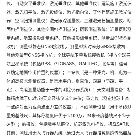
仪、自动安平垂准仪、激光垂准仪、其他垂准仪；建筑施工激光仪
器：激光扫平仪、激光投线仪、激光指向仪、其他建筑施工激光仪
器；空间扫描测量仪：激光跟踪测量仪、三维激光扫描测量仪、断
面扫描测量仪、其他空间扫描测量仪；摄影测量系统：近景摄影测
量系统、航空摄影测量系统、其他摄影测量系统；测量型GNSS接
收机：测量型静态GNSS接收机、测量型实时差分GNSS接收机、
其他测量型GNSS接收机；全球导航卫星系统接收机（接收全球导
航卫星系统（包括GPS、GLONASS、GALILEO、北斗等）信号
以确定地面空间位置的仪器）；全站仪（是一种集光、机、电为一
体的高技术测量仪器，是集水平角、垂直角、距离（斜距、平
距）、高差测量功能于一体的测绘仪器系统）；天文测量设备：标
称精度优于0.5秒的天文经纬仪或全站仪；重力仪（测定地球上某
一点绝对重力或两点重力差的仪器）；基线测量设备（用于基线测
量的基线尺，其标称精度应优于1/100万，24米长度基线尺不少于
6根）；航摄仪：包括数字航摄仪、机载激光扫描仪、机载SAR和
其他；测绘用无人飞行器系统（通过无人飞行器搭载遥感传感器及