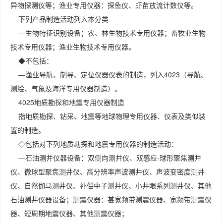
异物探测仪等；渔业专用仪器：探鱼仪、虾苗放流计数仪等。
下列产品制造活动列入本分类
—生物特征识别设备；农、林生物技术专用仪器；畜牧业生物
技术专用仪器；渔业生物技术专用仪器。
◆不包括：
—渔业导航、制导、定位仪器仪表的制造，列入4023（导航、
测绘、气象及海洋专用仪器制造）。
4025地质勘探和地震专用仪器制造
指地质勘探、钻采、地震等地球物理专用仪器、仪表及类似装
置的制造。
◇包括对下列地质勘探和地震专用仪器的制造活动：
—石油测井仪器设备：双侧向测井仪、双感应-球形聚焦测井
仪、微球型聚焦测井仪、高分辨率声波测井仪、声波变密度测井
仪、自然伽马测井仪、补偿中子测井仪、小井眼系列测井仪、其他
石油测井仪器设备；测震仪器：甚宽频带测震仪器、宽频带测震仪
器、短周期地震仪器、其他测震仪器；