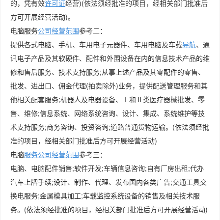
的，凭有效
许可证
经营)(依法须经批准的项目，经相关部门批准后
方可开展经营活动)。
电脑服务
公司
经营范围
参考二：
提供各式电脑、手机、车用电子元器件、车用电脑及车载
导航
、通
讯电子产品及其软硬件、配件和外围设备在内的信息技术产品的维
修和售后服务、技术支持服务;从事上述产品及其零配件的零售、
批发、进出口、佣金代理(拍卖除外)业务，提供配送管理服务和其
他相关配套服务;机器人及电器设备、Ⅰ和Ⅱ类医疗器械批发、零
售、维修;信息系统、网络系统咨询、设计、集成、系统维护等技
术支持服务;商务咨询、投资咨询;道路普通货物运输。(依法须经批
准的项目，经相关部门批准后方可开展经营活动)
电脑
服务公司经营范围
参考三：
电脑、电脑配件销售;软件开发;车辆信息咨询;自有厂房出租;代办
汽车上牌手续;设计、制作、代理、发布国内各类广告;交通工具交
换电服务;金属模具加工;车载监控系统设备的销售及相关技术服
务。(依法须经批准的项目，经相关部门批准后方可开展经营活动)