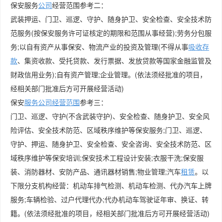
保安服务
公司
经营范围参考二：
武装押运、门卫、巡逻、守护、随身护卫、安全检查、安全技术防
范服务(按保安服务许可证核定的期限和范围从事经营);劳务分包服
务;以自有资产从事保安、物流产业的投资及管理(不得从事
吸收存
款
、集资收款、受托贷款、发行票据、发放贷款等国家金融监管及
财政信用业务);自有资产管理;企业管理。(依法须经批准的项目，
经相关部门批准后方可开展经营活动)
保安
服务公司经营范围
参考三：
门卫、巡逻、守护(不含武装守护)、安全检查、随身护卫、安全风
险评估、安全技术防范、区域秩序维护等保安服务;门卫、巡逻、
守护、押运、随身护卫、安全检查、安全咨询、安全技术防范、区
域秩序维护等保安培训;保安技术工程设计安装;衣服干洗;保安服
装、消防器材、安防产品、通讯器材销售;物业管理;汽车
租赁
。以
下限分支机构经营：机动车排气检测、机动车检测、代办汽车上牌
服务;车辆检验、过户代理代办;代办机动车驾驶证年审、换证、转
籍。(依法须经批准的项目，经相关部门批准后方可开展经营活动)