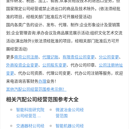
金件研发、制造、加工、销售;从事货物及技术的进出口业务，但
国家限定公司经营或禁止进出口的商品及技术除外。(依法须经批
准的项目，经相关部门批准后方可开展经营活动)
国内各类广告的设计、发布、代理、制作;企业形象设计及营销策
划;企业管理咨询;承办会议及商品展览展示活动;组织文化艺术交流
活动(演出除外)(依法须经批准的项目，经相关部门批准后方可开
展经营活动)
更多
南京公司注册
、
代理记账
、
有限责任公司变更
、
分公司变更
、
外商投资企业变更
、
公司股东变更
、代办公司印章、
公司注册地址
变更
、代办公司资质、代理公司变更、代办公司注销等服务，欢迎
来电咨询吉客财务
办理
业务！
其他汽配公司经营范围参考示例！
相关汽配公司经营范围参考大全
智能科技研究院
微波冶金公司经
公司经营范 ...
营范围
交通器材公司经
智能机器公司经