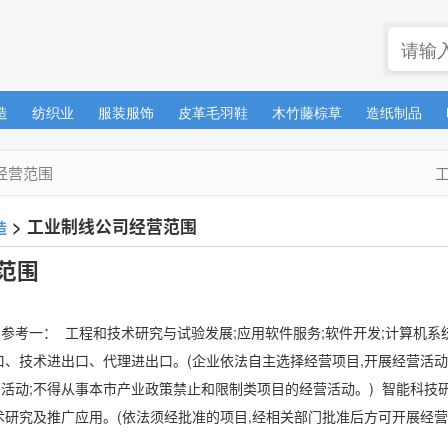
造
纺织业
服装服饰
皮革毛羽鞋
木竹藤棕草
造纸制品
经营范围
>
工业制线公司经营范围
造
范围
。
参考一： 工程和技术研究与试验发展;应用软件服务;软件开发;计算机系统
口、技术进出口、代理进出口。(企业依法自主选择经营项目,开展经营活动
活动;不得从事本市产业政策禁止和限制类项目的经营活动。) 智能科技
术研究及推广应用。(依法须经批准的项目,经相关部门批准后方可开展经营