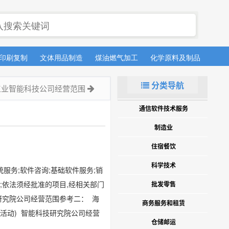
印刷复制
文体用品制造
煤油燃气加工
化学原料及制品
医药
分类导航
工业智能科技公司经营范围
通信软件技术服务
制造业
住宿餐饮
科学技术
服务;软件咨询;基础软件服务;销
;依法须经批准的项目,经相关部门
批发零售
研究院公司经营范围参考二： 海
商务服务和租赁
活动) 智能科技研究院公司经营
仓储邮运