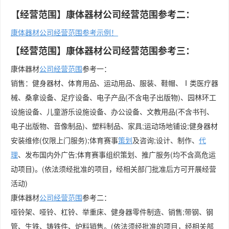
【经营范围】康体器材公司经营范围参考二：
康体器材公司经营范围参考示例！
【经营范围】康体器材公司经营范围参考三：
康体器材
公司经营范围
参考一：
销售：健身器材、体育用品、运动用品、服装、鞋帽、Ⅰ类医疗器
械、桑拿设备、足疗设备、电子产品(不含电子出版物)、园林环工
设施设备、儿童游乐设施设备、办公设备、文教用品(不含书刊、
电子出版物、音像制品)、塑料制品、家具;运动场地铺设;健身器材
安装维修(仅限上门服务);体育赛事
策划
及咨询;设计、制作、
代
理
、发布国内外广告;体育赛事组织策划、推广服务(均不含高危运
动项目)。(依法须经批准的项目，经相关部门批准后方可开展经营
活动)
康体器材
公司
经营范围
参考二：
哑铃架、哑铃、杠铃、举重床、健身器零件制造、销售;带钢、钢
管、生铁、铸铁件、炉料销售。(依法须经批准的项目，经相关部