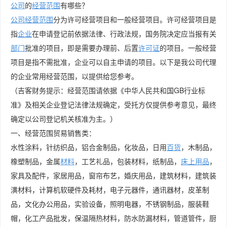
公司
的
经营范围
有哪些？
公司经营范围
分为许可经营项目和一般经营项目。许可经营项目是
指
企业
在申请登记前依据法律、行政法规，国务院决定应当报有关
部门
批准的项目，即是需要办理前、后置
许可证
的项目。一般经营
项目是指不需批准，企业可以自主申请的项目。以下是我公司代理
的企业常用经营范围，以提供给您参考。
（吉客财务提示：经营范围请依据《中华人民共和国GB行业标
准》及相关企业登记法律法规确定，受托方仅提供参考意见，最终
确定以公司登记机关核准为主。）
一、经营范围贸易销售类：
水性涂料，针纺织品，铝合金制品，化妆品，日用
百货
，木制品，
橡塑制品，金属
材料
，工艺礼品，包装材料，纸制品，
床上用品
，
家具及配件，家居用品，窗帘布艺，婚庆用品，建筑材料，建筑装
潢材料，计算机软硬件及耗材，电子元器件，通讯器材，皮革制
品，文化办公用品，实验设备，照明电器，不锈钢制品，服装鞋
帽，化工产品批发，保温隔热材料，防水防漏材料，管道管件，厨