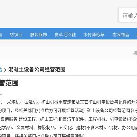
造
纺织业
服装服饰
皮革毛羽鞋
木竹藤棕草
造纸制品
>
混凝土设备公司经营范围
造
营范围
围。
： 采煤机、掘进机、矿山机械用变速箱及其它矿山机电设备与配件的开
的项目，经相关部门批准后方可开展经营活动) 矿山设备公司经营范围参
咨询服务;建设工程：矿山工程;销售汽车配件、工程机械、机电设备(不
学品)、金属材料、橡胶制品、五交化、建材(不含木材)、钢材、办公用品;
项目，经相关部门批准后方可开展经营活动) ...