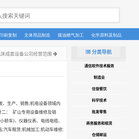
印刷复制
文体用品制造
煤油燃气加工
化学原料及制品
医药
分类导航
机床成套设备公司经营范围
通信软件技术服务
制造业
住宿餐饮
科学技术
发、生产、销售;机电设备领域内
考二： 矿山专用设备维修及销
批发零售
含小轿车)、仪器仪表、电线电缆、
商务服务和租赁
汽车租赁;机械加工;机动车维修;
仓储邮运