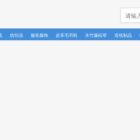
造
纺织业
服装服饰
皮革毛羽鞋
木竹藤棕草
造纸制品