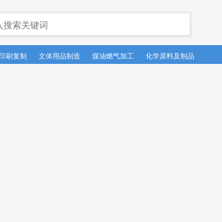
印刷复制
文体用品制造
煤油燃气加工
化学原料及制品
医药