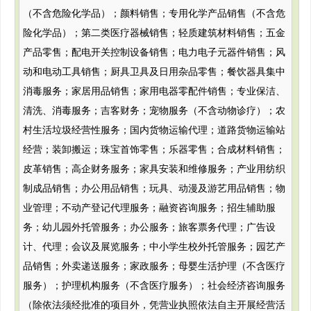
（不含危险化学品）；颜料销售；专用化学产品销售（不含危
险化学品）；第二类医疗器械销售；轻质建筑材料销售；五金
产品零售；配电开关控制设备销售；电力电子元器件销售；风
动和电动工具销售；厨具卫具及日用杂品零售；餐饮器具集中
消毒服务；家居用品销售；家用电器零配件销售；专业保洁、
清洗、消毒服务；吉客财务；宠物服务（不含动物诊疗）；农
村生活垃圾经营性服务；国内货物运输代理；道路货物运输站
经营；装卸搬运；珠宝首饰零售；乐器零售；合成材料销售；
皮革销售；高企财务服务；家具安装和维修服务；产业用纺织
制成品销售；办公用品销售；玩具、动漫及游艺用品销售；物
业管理；不动产登记代理服务；融资咨询服务；招生辅助服
务；幼儿园外托管服务；办公服务；旅客票务代理；广告设
计、代理；会议及展览服务；中小学生校外托管服务；园艺产
品销售；外卖递送服务；家政服务；母婴生活护理（不含医疗
服务）；护理机构服务（不含医疗服务）；社会经济咨询服务
（除依法须经批准的项目外，凭营业执照依法自主开展经营活