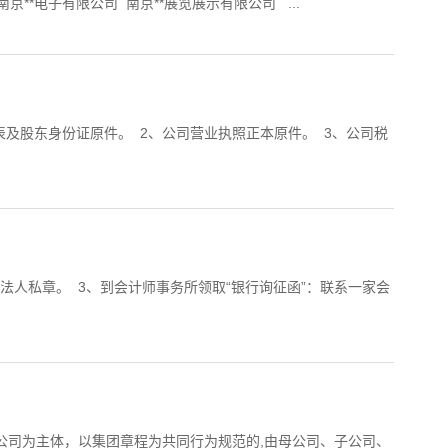
**电子有限公司 南京**展览展示有限公司 ...
表及股东身份证原件。 2、公司营业执照正本原件。 3、公司税
、刻法人私章。 3、到会计师事务所领取“银行询征函”：联系一家会
公司为主体，以集团章程为共同行为规范的,由母公司、子公司、