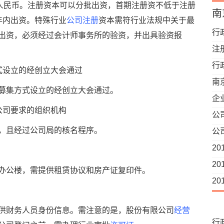
效
元人民币。注册资本可以分批出资，首期注册资不低于注册
南
年内出资。特殊行业
公司注册
资本需符行业法规中关于最
行
出资，必须经过会计师事务所的验资，并出具验资报
注
什
行
式设立的经创立大会通过
南
用募集方式设立的经创立大会通过。
企
公司要求的组织机构
公
周
定，且经过公司局的核名程序。
公
2
2
办公楼，需提供租赁协议和房产证复印件。
2
供财务人员身份信息。需注意的是，股份有限公司
经营
行