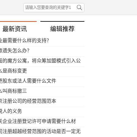
最新资讯
编辑推荐
业最需要什么样的支持？
章遗失怎么办？
面的魔方公寓，将众筹加盟模式引入公
行业
么是商标变更
更股东或法人需要什么文件
么叫商标撤三
京注册公司的经营范围范本
税人的义务
关企业注册登记许可申请需要什么材
？
司注册超越经营范围的活动是否一定无