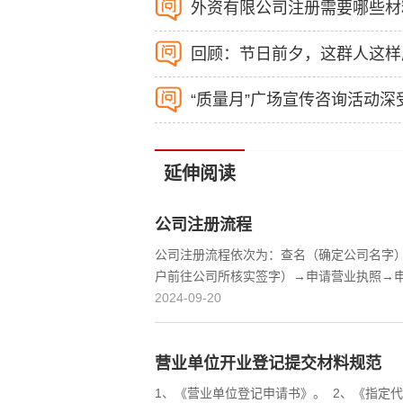
外资有限公司注册需要哪些材
通用设备制营范围
铁路船舶
专用设备经营范围
电气机械
回顾：节日前夕，这群人这样
仪器仪表经营范围
其他制造
“质量月”广场宣传咨询活动深
金属机械设备修理
延伸阅读
公司注册流程
公司注册流程依次为：查名（确定公司名字
户前往公司所核实签字）→申请营业执照→申请
2024-09-20
营业单位开业登记提交材料规范
1、《营业单位登记申请书》。 2、《指定