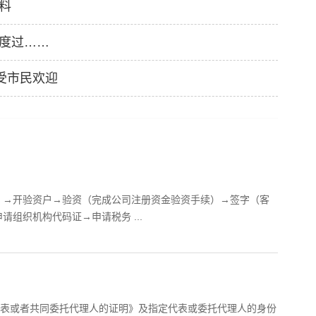
料
航空制造
汽车制造经营范围
器材范围
农副食品经营范围
度过……
业范围
废弃资源利用范围
受市民欢迎
）→开验资户→验资（完成公司注册资金验资手续）→签字（客
组织机构代码证→申请税务 ...
代表或者共同委托代理人的证明》及指定代表或委托代理人的身份