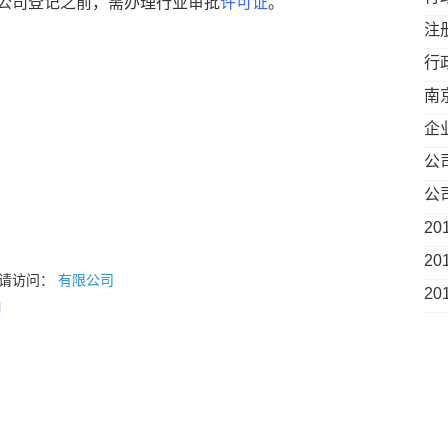
公司登记之前，需办理行业审批
许可证
。
注
什
行
南
企
公
周
公
2
2
请访问：
有限公司
2
l