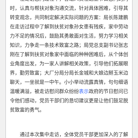
时，认真与帮扶对象沟通交流，针对具体困难，引导其
转变观念，共同制定解决实际问题的方案：局长陈建鹏
在走访过程中了解到扶贫对象孙女患有残疾，家中劳动
力不足的情况后，鼓励其勇敢面对生活，努力学习相关
知识，力争走一条技术致富之路；局党总支副书记张志
刚在了解到扶贫对象家中面临的种种困难后，从个体创
业角度出发，为一家人讲解相关政策，引导他们拓展眼
界，勤劳致富；大厂分局分局长金城和大娘边掰玉米边
聊天，一坐就是一中午。小小举动流露真情，句句细语
温暖满溢，被走访慰问群众纷纷
表示
政府的节日慰问已
令他们感动，党员干部们的恳切建议更是让他们鼓足脱
贫致富的勇气。
通过本次集中走访，全体党员干部更加深入的了解