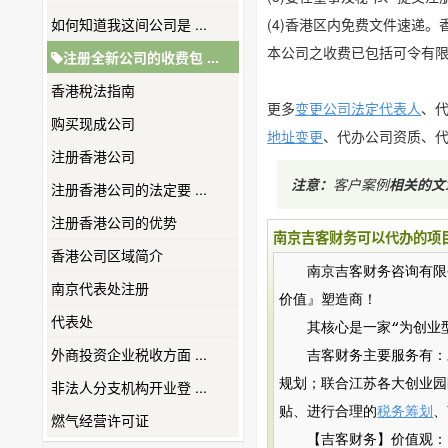
如何知道我这间公司是 ...
(4)香港区内免费文件速递
本公司之收费已包括可令有限
注册全新公司的收费包 ...
香港稅法指南
更多
变更公司法定代表人
、
购买现成公司
地址变更
、代办公司资质、
注册香港公司
注意：
客户案例
相关的文
注册香港公司的法定要 ...
注册香港公司的优势
南京吉客财务可以代办的项
香港公司区域简介
南京吉客财务咨询有限公司（
南京代表处注册
价值』塑造商！
代表处
其核心是一家“为创业
外商投资企业税收方面 ...
吉客财务主要服务有：
规划；联合江苏各大创业园
非法人分支机构开业登 ...
贴、进行合理的
税务筹划
、
燃气经营许可证
【吉客财务】价值观：