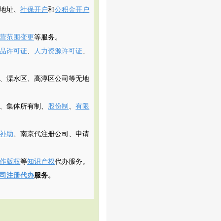
地址、
社保开户
和
公积金开户
营范围变更
等服务。
品许可证
、
人力资源许可证
、
、溧水区、高淳区公司等无地
、集体所有制、
股份制
、
有限
补助
、南京代注册公司、申请
作版权
等
知识产权
代办服务。
司注册代办
服务。