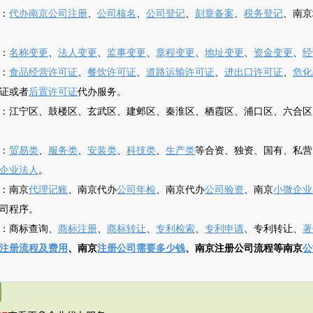
：
代办南京公司注册
、
公司核名
、
公司登记
、
刻章备案
、
税务登记
、南京
：
名称变更
、
法人变更
、
监事变更
、
章程变更
、
地址变更
、
资金变更
、
经
：
食品经营许可证
、
餐饮许可证
、
道路运输许可证
、
进出口许可证
、
危化
证或者
后置许可证
代办服务。
：江宁区、鼓楼区、玄武区、建邺区、秦淮区、栖霞区、浦口区、六合区
：
贸易类
、
服务类
、
安装类
、
科技类
、
生产类
等合资、独资、国有、私营
企业法人
。
：南京
代理记账
、南京代办
公司年检
、南京代办
公司验资
、南京
小微企业
司程序。
：商标查询、
商标注册
、
商标转让
、
专利检索
、
专利申请
、专利转让、
著
注册流程及费用
、南京
注册公司需要多少钱
、南京注册公司流程等南京
公