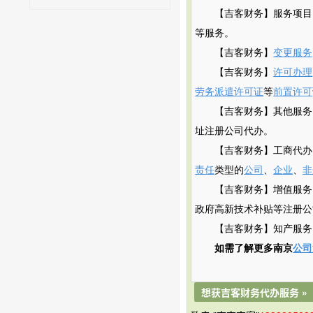
【吉客财务】服务项目
等服务。
【吉客财务】
变更服务
【吉客财务】
许可办理
劳务派遣许可证
等
前置许可
【吉客财务】其他服务
址注册公司代办。
【吉客财务】工商代办
责任
类型的
公司
、
企业
、
非
【吉客财务】增值服务
政府
高新
技术补贴
等注册公
【吉客财务】知产服务
如需了解更多南京
公司
想获吉客财务代办服务 »