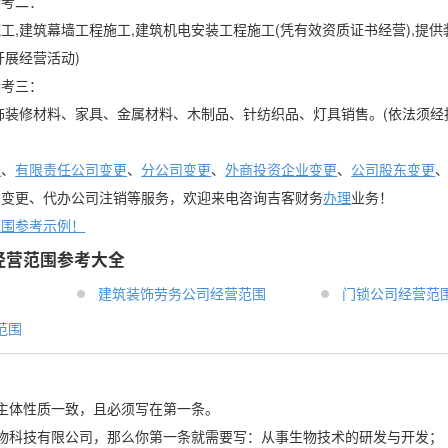
参考二：
工,建筑幕墙工程施工,建筑机电安装工程施工(凭有效资质证书经营),提供
开展经营活动)
参考三：
饰装修材料、家具、金属材料、木制品、针纺织品、灯具销售。(依法须经
账
、
有限责任公司变更
、
分公司变更
、
外商投资企业变更
、
公司股东变更
司变更、代办公司注销等服务，欢迎来电咨询吉客财务
办理
业务！
范围参考示例！
经营范围参考大全
建筑装饰劳务公司经营范围
门锁公司经营范
范围
主体性质一致，且必须写在第一条。
x生物科技有限公司，那么你第一条就需要写：从事生物技术的研发与开发；