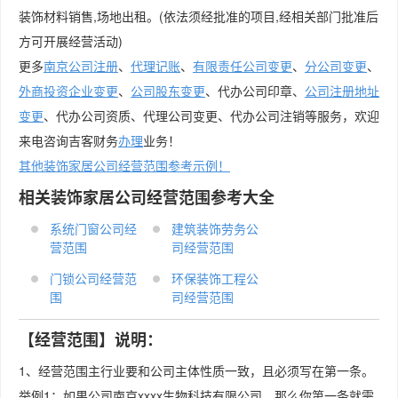
装饰材料销售,场地出租。(依法须经批准的项目,经相关部门批准后
方可开展经营活动)
更多
南京公司注册
、
代理记账
、
有限责任公司变更
、
分公司变更
、
外商投资企业变更
、
公司股东变更
、代办公司印章、
公司注册地址
变更
、代办公司资质、代理公司变更、代办公司注销等服务，欢迎
来电咨询吉客财务
办理
业务！
其他装饰家居公司经营范围参考示例！
相关装饰家居公司经营范围参考大全
系统门窗公司经
建筑装饰劳务公
营范围
司经营范围
门锁公司经营范
环保装饰工程公
围
司经营范围
【经营范围】说明：
1、经营范围主行业要和公司主体性质一致，且必须写在第一条。
举例1：如果公司南京xxxx生物科技有限公司，那么你第一条就需