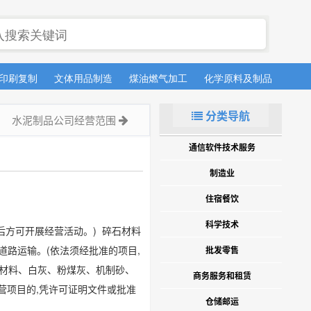
印刷复制
文体用品制造
煤油燃气加工
化学原料及制品
医药
分类导航
水泥制品公司经营范围
通信软件技术服务
制造业
住宿餐饮
科学技术
后方可开展经营活动。) 碎石材料
道路运输。(依法须经批准的项目,
批发零售
石材料、白灰、粉煤灰、机制砂、
商务服务和租赁
营项目的,凭许可证明文件或批准
仓储邮运