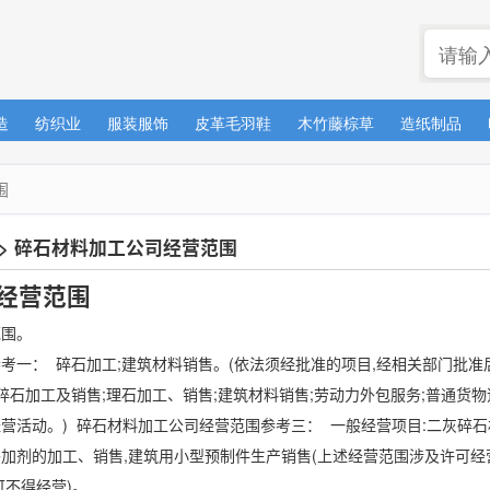
造
纺织业
服装服饰
皮革毛羽鞋
木竹藤棕草
造纸制品
围
>
碎石材料加工公司经营范围
经营范围
范围。
考一： 碎石加工;建筑材料销售。(依法须经批准的项目,经相关部门批准
碎石加工及销售;理石加工、销售;建筑材料销售;劳动力外包服务;普通货物
营活动。) 碎石材料加工公司经营范围参考三： 一般经营项目:二灰碎
加剂的加工、销售,建筑用小型预制件生产销售(上述经营范围涉及许可经
得经营)。 ...