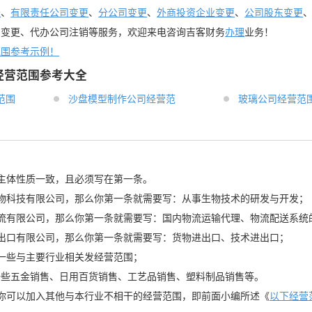
账
、
有限责任公司变更
、
分公司变更
、
外商投资企业变更
、
公司股东变更
司变更、代办公司注销等服务，欢迎来电咨询吉客财务
办理
业务！
范围参考示例！
经营范围参考大全
范围
沙盘模型制作公司经营范
玻璃公司经营范
主体性质一致，且必须写在第一条。
x生物科技有限公司，那么你第一条就需要写：从事生物技术的研发与开发；
x物流有限公司，那么你第一条就需要写：国内物流运输代理、物流配送系统
x进出口有限公司，那么你第一条就需要写：货物进出口、技术进出口；
一些与主要行业相关发经营范围；
一些五金销售、日用百货销售、工艺品销售、塑料制品销售等。
你可以加入其他与本行业不相干的经营范围，即前面小编所述《
以下经营