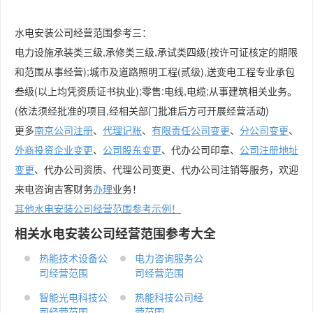
水电安装公司经营范围参考三：
电力设施承装类三级,承修类三级,承试类四级(按许可证核定的期限
和范围从事经营);城市及道路照明工程(贰级),送变电工程专业承包
叁级(以上均凭资质证书执业);零售:电线,电缆;从事建筑相关业务。
(依法须经批准的项目,经相关部门批准后方可开展经营活动)
更多
南京公司注册
、
代理记账
、
有限责任公司变更
、
分公司变更
、
外商投资企业变更
、
公司股东变更
、代办公司印章、
公司注册地址
变更
、代办公司资质、代理公司变更、代办公司注销等服务，欢迎
来电咨询吉客财务
办理
业务！
其他水电安装公司经营范围参考示例！
相关水电安装公司经营范围参考大全
热能技术设备公
电力咨询服务公
司经营范围
司经营范围
智能光电科技公
热能科技公司经
司经营范围
营范围