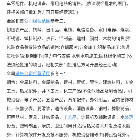
车零配件、机电设备、家用电器的销售。(依法须经批准的项目，
经相关部门批准后方可开展经营活动)
金属销售
公司
经营范围
参考二：
初级农产品、饲料、日用品、电缆、电信设备、家用电器、煤炭、
不锈钢、塑料制品、沙石、铝制品、建材、钢材、木材的销售;预
包装食品兼散装食品的销售;仓储服务;五金加工;铝制品加工;普通
货物运输;钢架制作;电力电气安装;水利水电施工;园林绿化施工;(依
法须经批准的项目，经相关部门批准后方可开展经营活动)
金属
销售公司经营范围
参考三：
销售：金属材料，金属制品，管材，管线，管件，建筑材料，五金
工具，钻采配件，井下工具，化工产品(不含危险品及剧毒品)，机
械设备，电子产品，五金产品，汽车配件，办公用品，室内装饰材
料，仪器仪表，润滑油，通信设备，消防设备，钢材，橡胶制品，
照明器材，家具，针纺织品，
工艺品
，计算机及辅助设备，水
处理
设备，塑料制品，厨房、卫生间用具;石油钻采技术开发及技术服
务，计算机软件开发及技术服务，机械设备维修(特种设备除外)。