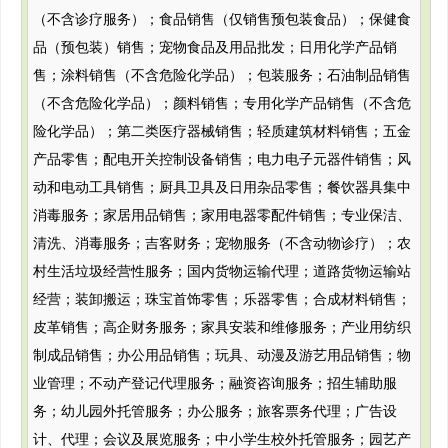
（不含诊疗服务）；食品销售（仅销售预包装食品）；保健食
品（预包装）销售；宠物食品及用品批发；日用化学产品销
售；涂料销售（不含危险化学品）；包装服务；石油制品销售
（不含危险化学品）；颜料销售；专用化学产品销售（不含危
险化学品）；第二类医疗器械销售；轻质建筑材料销售；五金
产品零售；配电开关控制设备销售；电力电子元器件销售；风
动和电动工具销售；厨具卫具及日用杂品零售；餐饮器具集中
消毒服务；家居用品销售；家用电器零配件销售；专业保洁、
清洗、消毒服务；吉客财务；宠物服务（不含动物诊疗）；农
村生活垃圾经营性服务；国内货物运输代理；道路货物运输站
经营；装卸搬运；珠宝首饰零售；乐器零售；合成材料销售；
皮革销售；高企财务服务；家具安装和维修服务；产业用纺织
制成品销售；办公用品销售；玩具、动漫及游艺用品销售；物
业管理；不动产登记代理服务；融资咨询服务；招生辅助服
务；幼儿园外托管服务；办公服务；旅客票务代理；广告设
计、代理；会议及展览服务；中小学生校外托管服务；园艺产