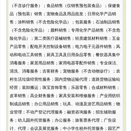
（不含诊疗服务）；食品销售（仅销售预包装食品）；保健食
品（预包装）销售；宠物食品及用品批发；日用化学产品销
售；涂料销售（不含危险化学品）；包装服务；石油制品销售
（不含危险化学品）；颜料销售；专用化学产品销售（不含危
险化学品）；第二类医疗器械销售；轻质建筑材料销售；五金
产品零售；配电开关控制设备销售；电力电子元器件销售；风
动和电动工具销售；厨具卫具及日用杂品零售；餐饮器具集中
消毒服务；家居用品销售；家用电器零配件销售；专业保洁、
清洗、消毒服务；吉客财务；宠物服务（不含动物诊疗）；农
村生活垃圾经营性服务；国内货物运输代理；道路货物运输站
经营；装卸搬运；珠宝首饰零售；乐器零售；合成材料销售；
皮革销售；高企财务服务；家具安装和维修服务；产业用纺织
制成品销售；办公用品销售；玩具、动漫及游艺用品销售；物
业管理；不动产登记代理服务；融资咨询服务；招生辅助服
务；幼儿园外托管服务；办公服务；旅客票务代理；广告设
计、代理；会议及展览服务；中小学生校外托管服务；园艺产