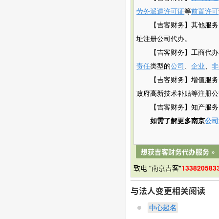
劳务派遣许可证
等
前置许可
【吉客财务】其他服务
址注册公司代办。
【吉客财务】工商代办
责任
类型的
公司
、
企业
、
非
【吉客财务】增值服务
政府
高新
技术补贴
等注册公
【吉客财务】知产服务
如需了解更多南京
公司
想获吉客财务代办服务 »
致电 "南京吉客"
133820583
与法人变更相关阅读
中心起名