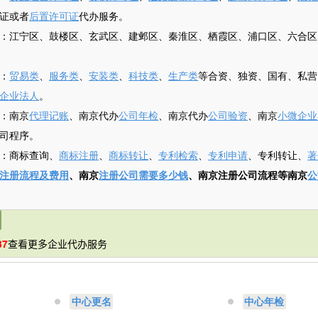
证或者
后置许可证
代办服务。
：江宁区、鼓楼区、玄武区、建邺区、秦淮区、栖霞区、浦口区、六合区
：
贸易类
、
服务类
、
安装类
、
科技类
、
生产类
等合资、独资、国有、私营
企业法人
。
：南京
代理记账
、南京代办
公司年检
、南京代办
公司验资
、南京
小微企业
司程序。
：商标查询、
商标注册
、
商标转让
、
专利检索
、
专利申请
、专利转让、
著
注册流程及费用
、南京
注册公司需要多少钱
、南京注册公司流程等南京
公
37
查看更多企业代办服务
中心更名
中心年检