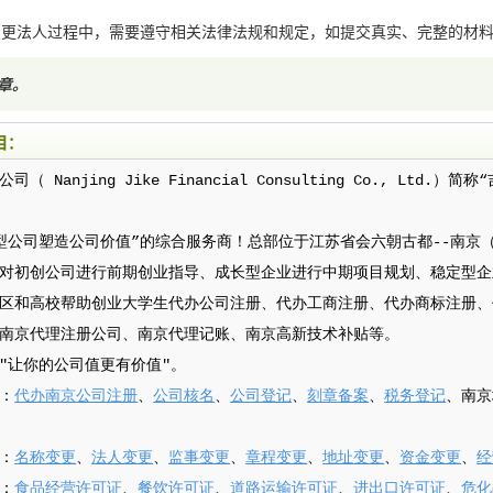
变更法人过程中，需要遵守相关法律法规和规定，如提交真实、完整的材
章
。
目：
 Nanjing Jike Financial Consulting Co., Ltd.
型公司塑造公司价值”的综合服务商！总部位于江苏省会六朝古都--南京
对初创公司进行前期创业指导、成长型企业进行中期项目规划、稳定型企
区和高校帮助创业大学生代办公司注册、代办工商注册、代办商标注册、
南京代理注册公司、南京代理记账、南京高新技术补贴等。
"让你的公司值更有价值"。
：
代办南京公司注册
、
公司核名
、
公司登记
、
刻章备案
、
税务登记
、南京
：
名称变更
、
法人变更
、
监事变更
、
章程变更
、
地址变更
、
资金变更
、
经
：
食品经营许可证
、
餐饮许可证
、
道路运输许可证
、
进出口许可证
、
危化