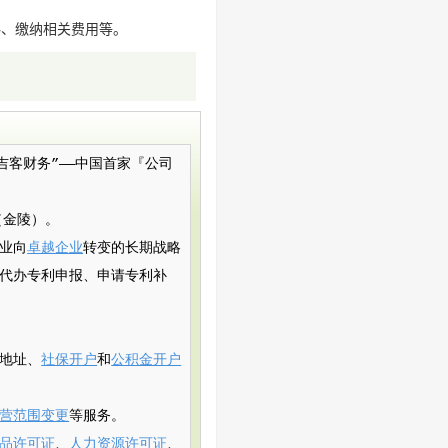
料、缴纳相关费用等。
）简称“吉客财务”——中国首家『公司
（金陵）。
业向
卓越企业
转变的长期战略
代办专利申报、申请专利补
地址、
社保开户
和
公积金开户
营范围变更
等服务。
品许可证
、
人力资源许可证
、