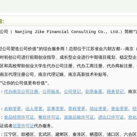
目：
 Nanjing Jike Financial Consulting Co., Ltd.
型公司塑造公司价值”的综合服务商！总部位于江苏省会六朝古都--南京
对初创公司进行前期创业指导、成长型企业进行中期项目规划、稳定型企
区和高校帮助创业大学生代办公司注册、代办工商注册、代办商标注册、
南京代理注册公司、南京代理记账、南京高新技术补贴等。
"让你的公司值更有价值"。
：
代办南京公司注册
、
公司核名
、
公司登记
、
刻章备案
、
税务登记
、南京
：
名称变更
、
法人变更
、
监事变更
、
章程变更
、
地址变更
、
资金变更
、
经
：
食品经营许可证
、
餐饮许可证
、
道路运输许可证
、
进出口许可证
、
危化
证或者
后置许可证
代办服务。
：江宁区、鼓楼区、玄武区、建邺区、秦淮区、栖霞区、浦口区、六合区