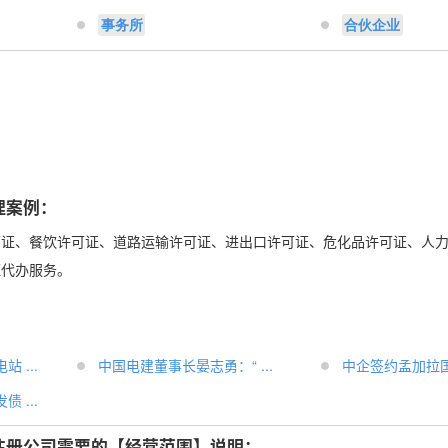
事务所
合伙企业
：
理案例：
可证、餐饮许可证、道路运输许可证、进出口许可证、危化品许可证、人
证代办服务。
 ...
中国电建董事长晏志勇：“ ...
中企签约孟加拉国铁
 ...
注册公司需要的【经营范围】说明：