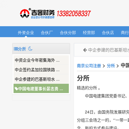
外资企业
合伙厂
合伙分部
经营部
合伙店
商行
分所
中企参建的巴基斯坦
中资企业今年密集海外 ...
>
>
中国
南京公司注册
分所
中企签约孟加拉国铁路 ...
分所
中企参建的巴基斯坦水 ...
精选的分所 。
中国电建董事长晏志勇 ...
中国电建集团党委书记、董
24日，由国务院发展研
分组三会场之一的，“‘一带一
念、新的方式参与建设。