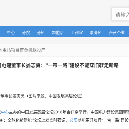
中心
分院
分所
加盟店
工作室
事务所
合伙企业
水电站项目首台机组投产
电建董事长晏志勇：“一带一路”建设不能穿旧鞋走新路
事长晏志勇（图片来源：中国发展高层论坛）
究
中心
主办的中国发展高层论坛2018年会在京举行。中国电力建设集团董
路’：全球化新动能”论坛上发言时强调，
必须
以能更好履行“一带一路”建