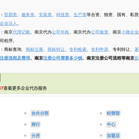
：
贸易类
、
服务类
、
安装类
、
科技类
、
生产类
等合资、独资、国有、私营
企业法人
。
：南京
代理记账
、南京代办
公司年检
、南京代办
公司验资
、南京
小微企业
司程序。
：商标查询、
商标注册
、
商标转让
、
专利检索
、
专利申请
、专利转让、
著
注册流程及费用
、南京
注册公司需要多少钱
、南京注册公司流程等南京
公
37
查看更多企业代办服务
合伙分部
经营部
商行
中心
分所
加盟店