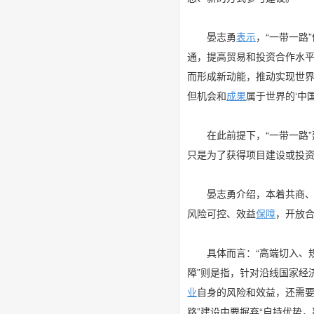
晏志勇
表示
，“一带一路
通，提高贸易和投资合作水
而形成新动能，推动实现世界
但机会和
成果
属于世界的‘中国
在此前提下，“一带一路”建
只是为了获得项目建设或投资
晏志勇介绍，本着共商、共
风险可控、效益
保障
，开放合
具体而言：“高端切入、规
障”则是指，针对沿线国家经
业
自身的风险和效益，还需要
路”建设中要摒弃“自持优势