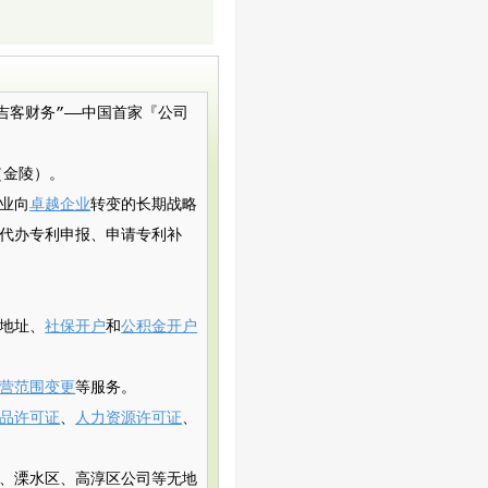
）简称“吉客财务”——中国首家『公司
（金陵）。
业向
卓越企业
转变的长期战略
代办专利申报、申请专利补
地址、
社保开户
和
公积金开户
营范围变更
等服务。
品许可证
、
人力资源许可证
、
、溧水区、高淳区公司等无地