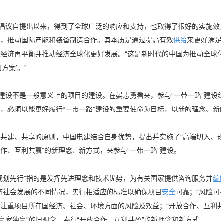
”倡议自提出以来，得到了全球广泛的响应和支持，也取得了很好的实施
平，推动国际产能和装备制造合作。其本质是通过提高有效
供给
来更好满
经济再平衡并推动经济全球化更好发展。“这是新时代的中国为推动全球
方案’。”
设不是一般意义上的项目的建设。在晏志勇看来，参与“一带一路”建设绝
，必须以能更好履行“一带一路”建设的重要使命为目标，以新的理念、新
建、共享的原则，中国电建结合自身优势，提出并实施了“高端切入、
作、互利共赢”的新理念、新方式，来参与“一带一路”建设。
划先行”指的是发挥先进理念和技术优势，为有关国家提供咨询服务并
编
济社会发展的不同情况，实行相适应的标准以确保项目
安全
可靠；“风险
注重项目所在国经济、社会、环境方面的风险及效益；“开放合作、互利共
，赢家独赢”的旧观念，奉行“开放合作、互利共盈”的新理念和新方式。