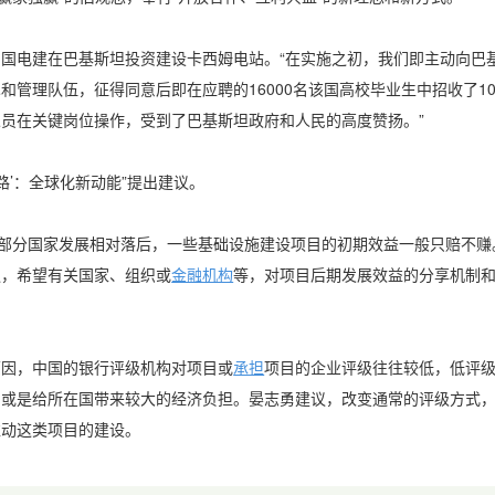
电建在巴基斯坦投资建设卡西姆电站。“在实施之初，我们即主动向巴
和管理队伍，征得同意后即在应聘的16000名该国高校毕业生中招收了1
员在关键岗位操作，受到了巴基斯坦政府和人民的高度赞扬。”
’：全球化新动能”提出建议。
部分国家发展相对落后，一些基础设施建设项目的初期效益一般只赔不赚
议，希望有关国家、组织或
金融机构
等，对项目后期发展效益的分享机制
因，中国的银行评级机构对项目或
承担
项目的企业评级往往较低，低评
，或是给所在国带来较大的经济负担。晏志勇建议，改变通常的评级方式
推动这类项目的建设。