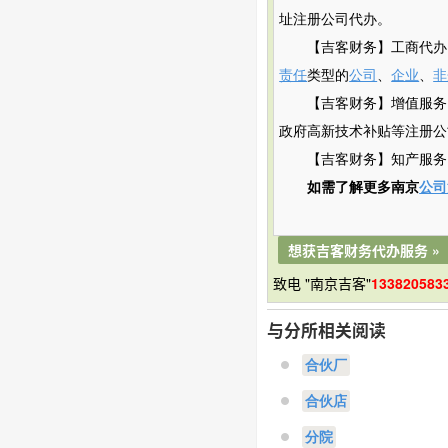
址注册公司代办。
【吉客财务】工商代办
责任
类型的
公司
、
企业
、
非
【吉客财务】增值服务
政府
高新
技术补贴
等注册公
【吉客财务】知产服务
如需了解更多南京
公司
想获吉客财务代办服务 »
致电 "南京吉客"
133820583
与分所相关阅读
合伙厂
合伙店
分院