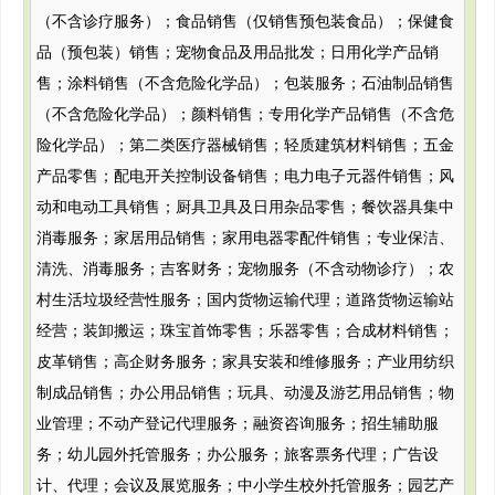
（不含诊疗服务）；食品销售（仅销售预包装食品）；保健食
品（预包装）销售；宠物食品及用品批发；日用化学产品销
售；涂料销售（不含危险化学品）；包装服务；石油制品销售
（不含危险化学品）；颜料销售；专用化学产品销售（不含危
险化学品）；第二类医疗器械销售；轻质建筑材料销售；五金
产品零售；配电开关控制设备销售；电力电子元器件销售；风
动和电动工具销售；厨具卫具及日用杂品零售；餐饮器具集中
消毒服务；家居用品销售；家用电器零配件销售；专业保洁、
清洗、消毒服务；吉客财务；宠物服务（不含动物诊疗）；农
村生活垃圾经营性服务；国内货物运输代理；道路货物运输站
经营；装卸搬运；珠宝首饰零售；乐器零售；合成材料销售；
皮革销售；高企财务服务；家具安装和维修服务；产业用纺织
制成品销售；办公用品销售；玩具、动漫及游艺用品销售；物
业管理；不动产登记代理服务；融资咨询服务；招生辅助服
务；幼儿园外托管服务；办公服务；旅客票务代理；广告设
计、代理；会议及展览服务；中小学生校外托管服务；园艺产