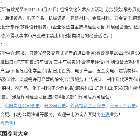
二：
证有效期至2021年03月27日);组织文化艺术交流活动;劳务服务;承办
、通讯设备、电子产品、机械设备、建筑材料、金属材料、五金交电;摄影
文设计制作;软件设计服务。(企业依法自主选择经营项目,开展经营活动;依
动;不得从事本市产业政策禁止和限制类项目的经营活动。)
三：
学中介;图书、只读光盘及交互式光盘的进口业务(有效期至2022年4月30
出口);汽车销售;汽车租赁;二手车买卖(不含鉴定评估);印刷设备及耗材销
产品(不含危险化学品)销售;日用百货、电子产品、五金交电、建筑材料
品及法律、法规需许可经营的除外);会展服务;广告设计、制作及代理发布
钢材、农产品、化工材料(不含危化品);服装出口;灯具出口;玉米(国内)销售
销售。(涉及许可经营项目,应取得相关部门许可后方可经营)
账
、
有限责任公司变更
、
分公司变更
、
外商投资企业变更
、
公司股东变更
司变更、代办公司注销等服务，欢迎来电咨询吉客财务
办理
业务！
参考示例！
范围参考大全