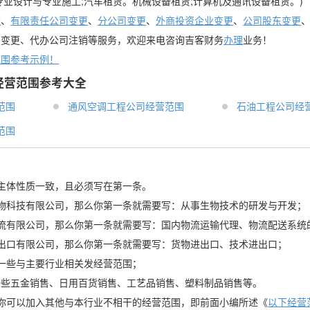
专业设计与专业施工;汽车租赁。机械设备租赁;计算机及通讯设备租赁。)
账
、
有限责任公司变更
、
分公司变更
、
外商投资企业变更
、
公司股东变更
司变更、代办公司注销等服务，欢迎来电咨询吉客财务
办理
业务！
范围参考示例！
经营范围参考大全
范围
通风空调工程公司经营范围
石油工程公司经
范围
主体性质一致，且必须写在第一条。
x生物科技有限公司，那么你第一条就需要写：从事生物技术的研发与开发；
x物流有限公司，那么你第一条就需要写：国内物流运输代理、物流配送系统
x进出口有限公司，那么你第一条就需要写：货物进出口、技术进出口；
一些与主要行业相关发经营范围；
一些五金销售、日用百货销售、工艺品销售、塑料制品销售等。
你可以加入其他与本行业不相干的经营范围，即前面小编所述《
以下经营