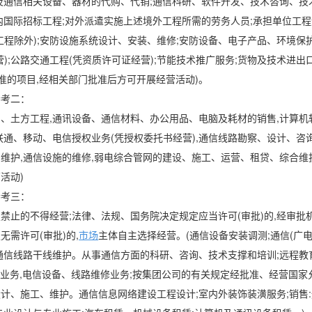
及通信相关设备、器材的代购、代销;通信科研、软件开发、技术咨询、技
内国际招标工程;对外派遣实施上述境外工程所需的劳务人员;承担单位工程
工程除外);安防设施系统设计、安装、维修;安防设备、电子产品、环境保
);公路交通工程(凭资质许可证经营);节能技术推广服务;货物及技术进出
批准的项目,经相关部门批准后方可开展经营活动)。
参考二：
、土方工程,通讯设备、通信材料、办公用品、电脑及耗材的销售,计算机
联通、移动、电信授权业务(凭授权委托书经营),通信线路勘察、设计、咨询
维护,通信设施的维修,弱电综合管网的建设、施工、运营、租贷、综合维护
营活动)
参考三：
禁止的不得经营;法律、法规、国务院决定规定应当许可(审批)的,经审批机
需许可(审批)的,
市场
主体自主选择经营。(通信设备安装调测;通信(广
通信线路干线维护。从事通信方面的科研、咨询、技术支撑和培训;远程教
发业务,电信设备、线路维修业务;按集团公司的有关规定经批准、经营国
计、施工、维护。通信信息网络建设工程设计;室内外装饰装潢服务;销售: