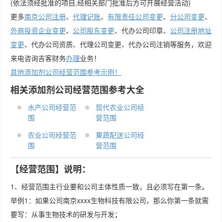
(依法须经批准的项目,经相关部门批准后方可开展经营活动)
更多
南京公司注册
、
代理记账
、
有限责任公司变更
、
分公司变更
、
外商投资企业变更
、
公司股东变更
、代办公司印章、
公司注册地址
变更
、代办公司资质、代理公司变更、代办公司注销等服务，欢迎
来电咨询吉客财务
办理
业务！
其他添加剂公司经营范围参考示例！
相关添加剂公司经营范围参考大全
水产公司经营范
现代农业公司经
围
营范围
农业公司经营范
果蔬配送公司经
围
营范围
【经营范围】说明：
1、经营范围主行业要和公司主体性质一致，且必须写在第一条。
举例1：如果公司南京xxxx生物科技有限公司，那么你第一条就需
要写：从事生物技术的研发与开发；