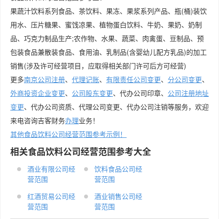
果蔬汁饮料系列食品、茶饮料、果冻、果浆系列产品、瓶(桶)装饮
用水、压片糖果、蜜饯凉果、植物蛋白饮料、牛奶、果奶、奶制
品、巧克力制品生产;农作物、水果、蔬菜、肉禽蛋、豆制品、预
包装食品兼散装食品、食用油、乳制品(含婴幼儿配方乳品)的加工
销售(涉及许可经营项目，应取得相关部门许可后方可经营)
更多
南京公司注册
、
代理记账
、
有限责任公司变更
、
分公司变更
、
外商投资企业变更
、
公司股东变更
、代办公司印章、
公司注册地址
变更
、代办公司资质、代理公司变更、代办公司注销等服务，欢迎
来电咨询吉客财务
办理
业务！
其他食品饮料公司经营范围参考示例！
相关食品饮料公司经营范围参考大全
酒业有限公司经
饮料食品公司经
营范围
营范围
红酒贸易公司经
酒业销售公司经
营范围
营范围