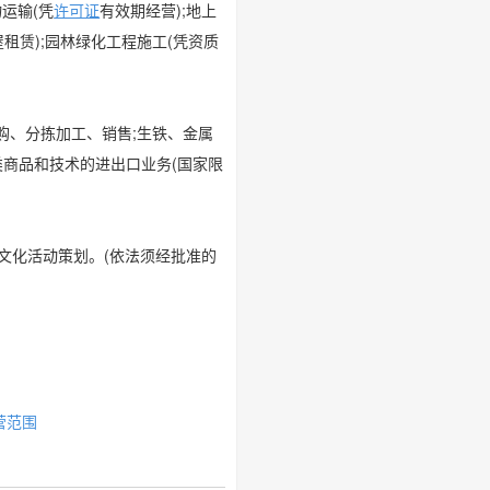
运输(凭
许可证
有效期经营);地上
租赁);园林绿化工程施工(凭资质
购、分拣加工、销售;生铁、金属
类商品和技术的进出口业务(国家限
饮文化活动策划。(依法须经批准的
营范围