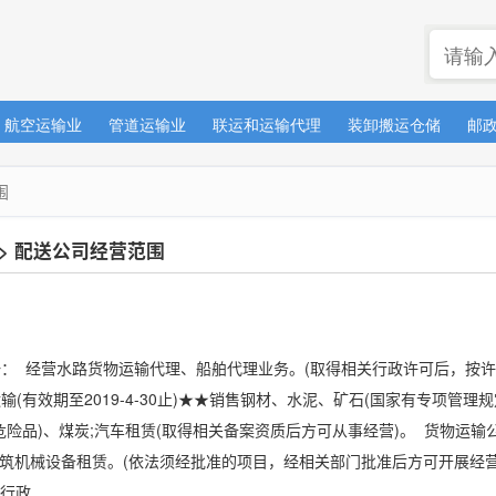
航空运输业
管道运输业
联运和运输代理
装卸搬运仓储
邮
围
>
配送公司经营范围
： 经营水路货物运输代理、船舶代理业务。(取得相关行政许可后，按许
(有效期至2019-4-30止)★★销售钢材、水泥、矿石(国家有专项管理
危险品)、煤炭;汽车租赁(取得相关备案资质后方可从事经营)。 货物运输
;建筑机械设备租赁。(依法须经批准的项目，经相关部门批准后方可开展经
 ...