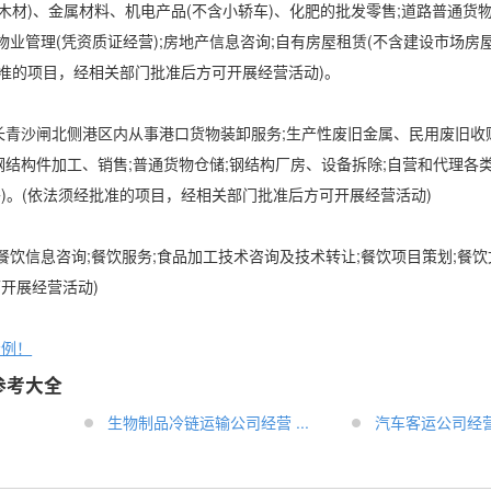
木材)、金属材料、机电产品(不含小轿车)、化肥的批发零售;道路普通货物
物业管理(凭资质证经营);房地产信息咨询;自有房屋租赁(不含建设市场房屋
批准的项目，经相关部门批准后方可开展经营活动)。
长青沙闸北侧港区内从事港口货物装卸服务;生产性废旧金属、民用废旧收
钢结构件加工、销售;普通货物仓储;钢结构厂房、设备拆除;自营和代理各
)。(依法须经批准的项目，经相关部门批准后方可开展经营活动)
;餐饮信息咨询;餐饮服务;食品加工技术咨询及技术转让;餐饮项目策划;餐
可开展经营活动)
示例！
参考大全
生物制品冷链运输公司经营 ...
汽车客运公司经