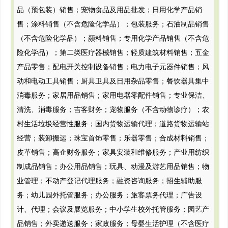
品（预包装）销售；宠物食品及用品批发；日用化学产品销
售；涂料销售（不含危险化学品）；包装服务；石油制品销售
（不含危险化学品）；颜料销售；专用化学产品销售（不含危
险化学品）；第二类医疗器械销售；轻质建筑材料销售；五金
产品零售；配电开关控制设备销售；电力电子元器件销售；风
动和电动工具销售；厨具卫具及日用杂品零售；餐饮器具集中
消毒服务；家居用品销售；家用电器零配件销售；专业保洁、
清洗、消毒服务；吉客财务；宠物服务（不含动物诊疗）；农
村生活垃圾经营性服务；国内货物运输代理；道路货物运输站
经营；装卸搬运；珠宝首饰零售；乐器零售；合成材料销售；
皮革销售；高企财务服务；家具安装和维修服务；产业用纺织
制成品销售；办公用品销售；玩具、动漫及游艺用品销售；物
业管理；不动产登记代理服务；融资咨询服务；招生辅助服
务；幼儿园外托管服务；办公服务；旅客票务代理；广告设
计、代理；会议及展览服务；中小学生校外托管服务；园艺产
品销售；外卖递送服务；家政服务；母婴生活护理（不含医疗