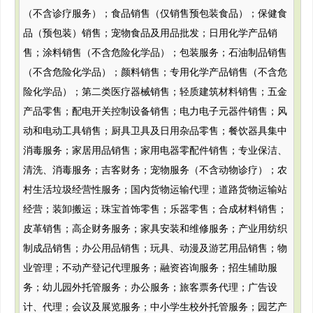
（不含诊疗服务）；食品销售（仅销售预包装食品）；保健食
品（预包装）销售；宠物食品及用品批发；日用化学产品销
售；涂料销售（不含危险化学品）；包装服务；石油制品销售
（不含危险化学品）；颜料销售；专用化学产品销售（不含危
险化学品）；第二类医疗器械销售；轻质建筑材料销售；五金
产品零售；配电开关控制设备销售；电力电子元器件销售；风
动和电动工具销售；厨具卫具及日用杂品零售；餐饮器具集中
消毒服务；家居用品销售；家用电器零配件销售；专业保洁、
清洗、消毒服务；吉客财务；宠物服务（不含动物诊疗）；农
村生活垃圾经营性服务；国内货物运输代理；道路货物运输站
经营；装卸搬运；珠宝首饰零售；乐器零售；合成材料销售；
皮革销售；高企财务服务；家具安装和维修服务；产业用纺织
制成品销售；办公用品销售；玩具、动漫及游艺用品销售；物
业管理；不动产登记代理服务；融资咨询服务；招生辅助服
务；幼儿园外托管服务；办公服务；旅客票务代理；广告设
计、代理；会议及展览服务；中小学生校外托管服务；园艺产