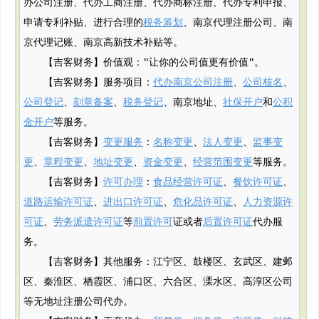
办公司注册、代办工商注册、代办商标注册、代办专利申报、
申请专利补贴、进行合理的
税务筹划
、南京代理注册公司、南
京代理记账、南京高新技术补贴等。
【吉客财务】价值观："让你的公司值更有价值"。
【吉客财务】服务项目：
代办南京公司注册
、
公司核名
、
公司登记
、
刻章备案
、
税务登记
、南京地址、
社保开户
和
公积
金开户
等服务。
【吉客财务】
变更服务
：
名称变更
、
法人变更
、
监事变
更
、
章程变更
、
地址变更
、
资金变更
、
经营范围变更
等服务。
【吉客财务】
许可办理
：
食品经营许可证
、
餐饮许可证
、
道路运输许可证
、
进出口许可证
、
危化品许可证
、
人力资源许
可证
、
劳务派遣许可证
等
前置许可
证或者
后置许可证
代办服
务。
【吉客财务】其他服务：江宁区、鼓楼区、玄武区、建邺
区、秦淮区、栖霞区、浦口区、六合区、溧水区、高淳区公司
等无地址注册公司代办。