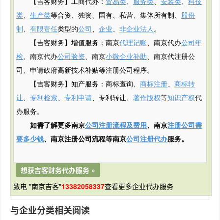
【吉客财务】工商代办：
贸易类
、
服务类
、
安装类
、
科技
类
、
生产类
等合资、独资、国有、私营、集体所有制、
股份
制
、
有限责任
类型的
公司
、
企业
、
非企业法人
。
【吉客财务】增值服务：南京
代理记账
、南京代办
公司年
检
、南京代办
公司验资
、南京
小微企业补助
、南京代注册公
司、申请政府
高新
技术补贴
等注册公司程序。
【吉客财务】知产服务：商标查询、
商标注册
、
商标转
让
、
专利检索
、
专利申请
、专利转让、
著作版权
等
知识产权
代
办服务。
如需了解更多南京
公司注册流程及费用
、南京
注册公司需
要多少钱
、南京注册公司流程等南京
公司注册代办
服务。
想获吉客财务代办服务 »
致电 "南京吉客"
13382058337
查看更多企业代办服务
与企业分类相关阅读