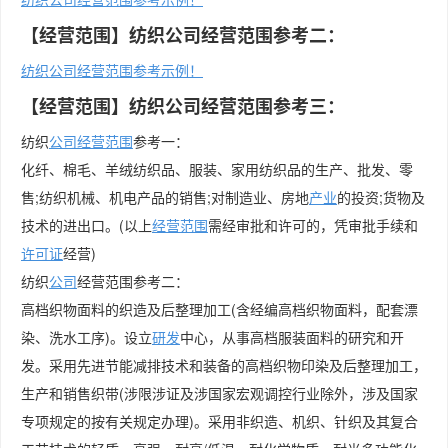
【经营范围】​纺织公司经营范围参考二：
​纺织公司经营范围参考示例！
【经营范围】​纺织公司经营范围参考三：
纺织
公司经营范围
参考一：
化纤、棉毛、羊绒纺织品、服装、家用纺织品的生产、批发、零
售;纺织机械、机电产品的销售;对制造业、房地
产业
的投资;货物及
技术的进出口。(以上
经营范围
需经审批和许可的，凭审批手续和
许可证
经营)
纺织
公司
经营范围参考二：
高档织物面料的织造及后整理加工(含经编高档织物面料，配套漂
染、洗水工序)。设立
研发
中心，从事高档服装面料的研究和开
发。采用先进节能减排技术和装备的高档织物印染及后整理加工，
生产和销售织带(涉限涉证及涉国家宏观调控行业除外，涉及国家
专项规定的按有关规定办理)。采用非织造、机织、针织及其复合