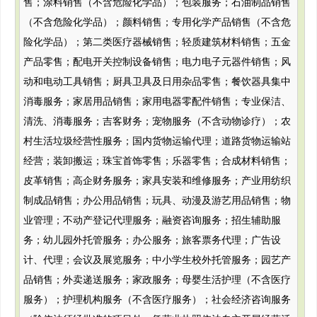
售；涂料销售（不含危险化学品）；包装服务；石油制品销售
（不含危险化学品）；颜料销售；专用化学产品销售（不含危
险化学品）；第二类医疗器械销售；轻质建筑材料销售；五金
产品零售；配电开关控制设备销售；电力电子元器件销售；风
动和电动工具销售；厨具卫具及日用杂品零售；餐饮器具集中
消毒服务；家居用品销售；家用电器零配件销售；专业保洁、
清洗、消毒服务；吉客财务；宠物服务（不含动物诊疗）；农
村生活垃圾经营性服务；国内货物运输代理；道路货物运输站
经营；装卸搬运；珠宝首饰零售；乐器零售；合成材料销售；
皮革销售；高企财务服务；家具安装和维修服务；产业用纺织
制成品销售；办公用品销售；玩具、动漫及游艺用品销售；物
业管理；不动产登记代理服务；融资咨询服务；招生辅助服
务；幼儿园外托管服务；办公服务；旅客票务代理；广告设
计、代理；会议及展览服务；中小学生校外托管服务；园艺产
品销售；外卖递送服务；家政服务；母婴生活护理（不含医疗
服务）；护理机构服务（不含医疗服务）；社会经济咨询服务