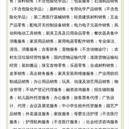
售；涂料销售（不含危险化学品）；包装服务；石油制品销售
（不含危险化学品）；颜料销售；专用化学产品销售（不含危
险化学品）；第二类医疗器械销售；轻质建筑材料销售；五金
产品零售；配电开关控制设备销售；电力电子元器件销售；风
动和电动工具销售；厨具卫具及日用杂品零售；餐饮器具集中
消毒服务；家居用品销售；家用电器零配件销售；专业保洁、
清洗、消毒服务；吉客财务；宠物服务（不含动物诊疗）；农
村生活垃圾经营性服务；国内货物运输代理；道路货物运输站
经营；装卸搬运；珠宝首饰零售；乐器零售；合成材料销售；
皮革销售；高企财务服务；家具安装和维修服务；产业用纺织
制成品销售；办公用品销售；玩具、动漫及游艺用品销售；物
业管理；不动产登记代理服务；融资咨询服务；招生辅助服
务；幼儿园外托管服务；办公服务；旅客票务代理；广告设
计、代理；会议及展览服务；中小学生校外托管服务；园艺产
品销售；外卖递送服务；家政服务；母婴生活护理（不含医疗
服务）；护理机构服务（不含医疗服务）；社会经济咨询服务