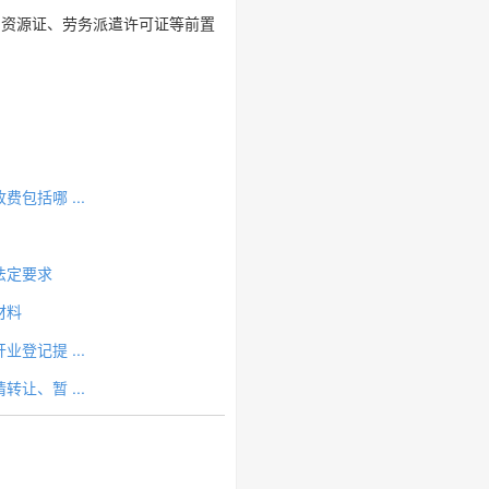
力资源证、劳务派遣许可证等前置
包括哪 ...
法定要求
材料
登记提 ...
让、暂 ...