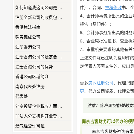
如何知道我这间公司是 ...
件），合同、
章程修改
书、
4、会计师事务所出具的企
注册全新公司的收费包 ...
报告（复印件）；
香港稅法指南
5、会计师事务所出具的财
购买现成公司
6、企业原批准证书、营业
注册香港公司
7、审批机关要求的其他有
注册香港公司的法定要 ...
上述文件除已注明为复印件
定代表人签署文件的，应出
注册香港公司的优势
香港公司区域简介
更多
怎么注册公司
、代理记
南京代表处注册
更
、代办公司资质、代理公
代表处
注意：
客户案例
相关的文
外商投资企业税收方面 ...
非法人分支机构开业登 ...
南京吉客财务可以代办的项
燃气经营许可证
南京吉客财务咨询有限公司（