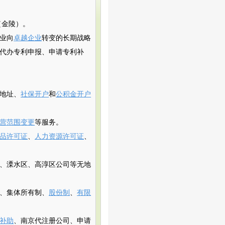
（金陵）。
业向
卓越企业
转变的长期战略
代办专利申报、申请专利补
地址、
社保开户
和
公积金开户
营范围变更
等服务。
品许可证
、
人力资源许可证
、
、溧水区、高淳区公司等无地
、集体所有制、
股份制
、
有限
补助
、南京代注册公司、申请