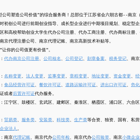
型公司塑造公司价值”的综合服务商！总部位于江苏省会六朝古都--南京
对初创公司进行前期创业指导、成长型企业进行中期项目规划、稳定型企
区和高校帮助创业大学生代办公司注册、代办工商注册、代办商标注册、
南京代理注册公司、南京代理记账、南京高新技术补贴等。
"让你的公司值更有价值"。
：
代办南京公司注册
、
公司核名
、
公司登记
、
刻章备案
、
税务登记
、南京
：
名称变更
、
法人变更
、
监事变更
、
章程变更
、
地址变更
、
资金变更
、
经
：
食品经营许可证
、
餐饮许可证
、
道路运输许可证
、
进出口许可证
、
危化
证或者
后置许可证
代办服务。
：江宁区、鼓楼区、玄武区、建邺区、秦淮区、栖霞区、浦口区、六合区
：
贸易类
、
服务类
、
安装类
、
科技类
、
生产类
等合资、独资、国有、私营
企业法人
。
：南京
代理记账
、南京代办
公司年检
、南京代办
公司验资
、南京
小微企业