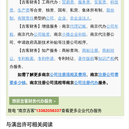
【吉客财务】工商代办：
贸易类
、
服务类
、
安装类
、
科技
类
、
生产类
等合资、独资、国有、私营、集体所有制、
股份
制
、
有限责任
类型的
公司
、
企业
、
非企业法人
。
【吉客财务】增值服务：南京
代理记账
、南京代办
公司年
检
、南京代办
公司验资
、南京
小微企业补助
、南京代注册公
司、申请政府
高新
技术补贴
等注册公司程序。
【吉客财务】知产服务：商标查询、
商标注册
、
商标转
让
、
专利检索
、
专利申请
、专利转让、
著作版权
等
知识产权
代
办服务。
如需了解更多南京
公司注册流程及费用
、南京
注册公司需
要多少钱
、南京注册公司流程等南京
公司注册代办
服务。
想获吉客财务代办服务 »
致电 "南京吉客"
13382058337
查看更多企业代办服务
与演出许可相关阅读