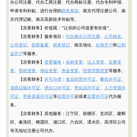
办公司注册、代办工商注册、代办商标注册、代办专利申报、
申请专利补贴、进行合理的
税务筹划
、南京代理注册公司、南
京代理记账、南京高新技术补贴等。
【吉客财务】价值观："让你的公司值更有价值"。
【吉客财务】服务项目：
代办南京公司注册
、
公司核名
、
公司登记
、
刻章备案
、
税务登记
、南京地址、
社保开户
和
公积
金开户
等服务。
【吉客财务】
变更服务
：
名称变更
、
法人变更
、
监事变
更
、
章程变更
、
地址变更
、
资金变更
、
经营范围变更
等服务。
【吉客财务】
许可办理
：
食品经营许可证
、
餐饮许可证
、
道路运输许可证
、
进出口许可证
、
危化品许可证
、
人力资源许
可证
、
劳务派遣许可证
等
前置许可
证或者
后置许可证
代办服
务。
【吉客财务】其他服务：江宁区、鼓楼区、玄武区、建邺
区、秦淮区、栖霞区、浦口区、六合区、溧水区、高淳区公司
等无地址注册公司代办。