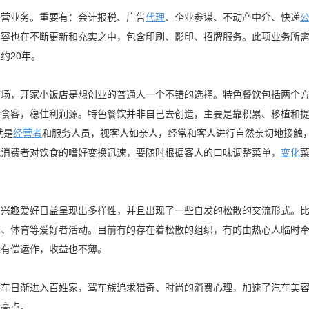
经营业务。重要有：会计报税、广告
代理
、企业参谋、不动产中介、快递
内容也在不断更新和充实之中，包含印刷、影印、招牌服务。此项业务所
约20年。
市场，开家小饭店是想创业的普通人一个不错的选择。特色餐饮包括两个
老食客，稳住利润源。特色餐饮并非自己去创造，主要是靠积累、移植和
就是
经营者
和服务人员，视客人如亲人，经常和客人进行自然亲切地接触
代消费者对饮食的嗜好变换迅速，要随时根据客人的口味调整菜单，
变化
的兴趣爱好日益呈现出多样性，并且出现了一些自发的松散的交流形式。
乐、体育等爱好者活动。目前有的存在着松散的组织，有的由热心人临时
人有偿运作，收益也不薄。
轿车日渐进入百姓家，驾车族追求猎奇、时尚的消费心理，加速了汽车美
大亮点。