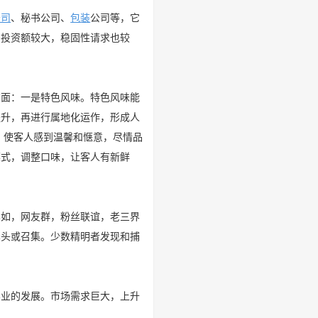
公司
、秘书公司、
包装
公司等，它
需投资额较大，稳固性请求也较
方面：一是特色风味。特色风味能
提升，再进行属地化运作，形成人
，使客人感到温馨和惬意，尽情品
菜式，调整口味，让客人有新鲜
比如，网友群，粉丝联谊，老三界
牵头或召集。少数精明者发现和捕
容业的发展。市场需求巨大，上升