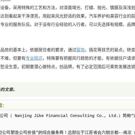
术设备，采用特殊的工艺和方法，对漆面增光、打蜡、抛光、镀膜及深浅
，达到看起来干净漂亮，用起来风光舒适的效果，汽车养护和美容行业的
支专业的服务队伍。对于没有行业经验的入行者，可以先选择有规模、品
商品房的基本上，依据居住者的要求，通过
窗帘
、插花等技艺的装点，转
场不难，但要有
专业知识
，特殊要有把握风行趋势的才能，有依据住户请
不愁没生意。初期要潜心做特点，创品牌，有了必定范围后可乘势发展连
关的文章
。
目：
 Nanjing Jike Financial Consulting Co., Ltd.
型公司塑造公司价值”的综合服务商！总部位于江苏省会六朝古都--南京