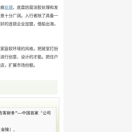
划痕
处理
，底盘防腐涂胶处理和发
前景十分广阔。入行者除了具备一
牌好的连锁企业加盟，借船出海，
变家庭软环境的风格，把居室打扮
求进行创意、设计的才能。把住户
锁店，扩展市场份额。
）简称“吉客财务”——中国首家『公司
（金陵）。