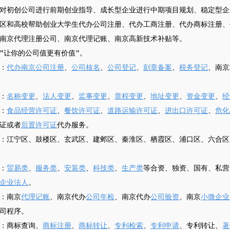
对初创公司进行前期创业指导、成长型企业进行中期项目规划、稳定型企
区和高校帮助创业大学生代办公司注册、代办工商注册、代办商标注册、
南京代理注册公司、南京代理记账、南京高新技术补贴等。
"让你的公司值更有价值"。
：
代办南京公司注册
、
公司核名
、
公司登记
、
刻章备案
、
税务登记
、南京
：
名称变更
、
法人变更
、
监事变更
、
章程变更
、
地址变更
、
资金变更
、
经
：
食品经营许可证
、
餐饮许可证
、
道路运输许可证
、
进出口许可证
、
危化
证或者
后置许可证
代办服务。
：江宁区、鼓楼区、玄武区、建邺区、秦淮区、栖霞区、浦口区、六合区
：
贸易类
、
服务类
、
安装类
、
科技类
、
生产类
等合资、独资、国有、私营
企业法人
。
：南京
代理记账
、南京代办
公司年检
、南京代办
公司验资
、南京
小微企业
司程序。
：商标查询、
商标注册
、
商标转让
、
专利检索
、
专利申请
、专利转让、
著