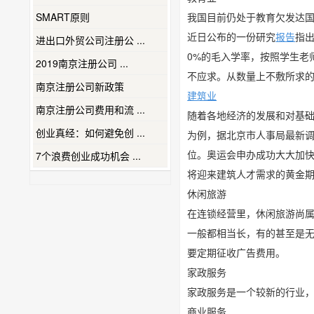
SMART原则
我国目前仍处于教育欠发达国
近日公布的一份研究
报告
指出
进出口外贸公司注册公 ...
0%的毛入学率，按照学生老
2019南京注册公司 ...
不应求。从数量上不敷所求
南京注册公司新政策
建筑业
南京注册公司费用和流 ...
随着各地经济的发展和对基础
创业真经：如何避免创 ...
为例，据北京市人事局最新调
位。奥运会申办成功大大加
7个浪费创业成功机会 ...
将迎来建筑人才需求的黄金
休闲旅游
在连锁经营里，休闲旅游尚属
一般都相当长，有的甚至是无
要定期征收广告费用。
家政服务
家政服务是一个较新的行业
商业服务