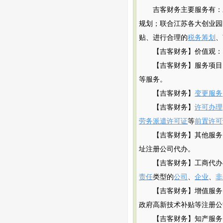
吉客财务主要服务有：
规划；联合江苏各大创业园
贴、进行合理的
税务筹划
、
【吉客财务】价值观：
【吉客财务】服务项目
等服务。
【吉客财务】
变更服务
【吉客财务】
许可办理
劳务派遣许可证
等
前置许可
【吉客财务】其他服务
址注册公司代办。
【吉客财务】工商代办
责任
类型的
公司
、
企业
、
非
【吉客财务】增值服务
政府
高新
技术补贴
等注册公
【吉客财务】知产服务