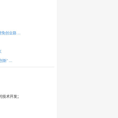
创业路 ...
义
” ...
的技术开发；