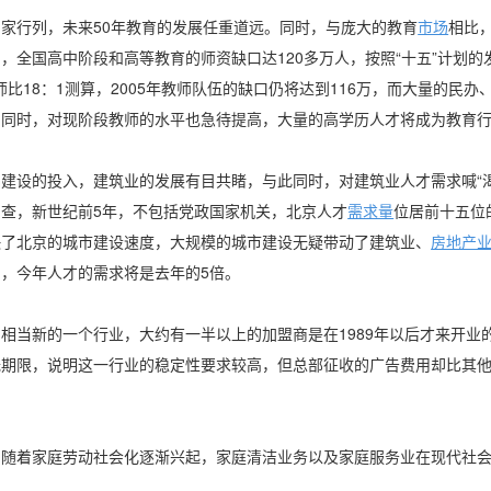
家行列，未来50年教育的发展任重道远。同时，与庞大的教育
市场
相比
，全国高中阶段和高等教育的师资缺口达120多万人，按照“十五”计划的
师比18：1测算，2005年教师队伍的缺口仍将达到116万，而大量的民
的同时，对现阶段教师的水平也急待提高，大量的高学历人才将成为教育
建设的投入，建筑业的发展有目共睹，与此同时，对建筑业人才需求喊“渴
查，新世纪前5年，不包括党政国家机关，北京人才
需求量
位居前十五位
快了北京的城市建设速度，大规模的城市建设无疑带动了建筑业、
房地产
期，今年人才的需求将是去年的5倍。
相当新的一个行业，大约有一半以上的加盟商是在1989年以后才来开业
期限，说明这一行业的稳定性要求较高，但总部征收的广告费用却比其他
，随着家庭劳动社会化逐渐兴起，家庭清洁业务以及家庭服务业在现代社