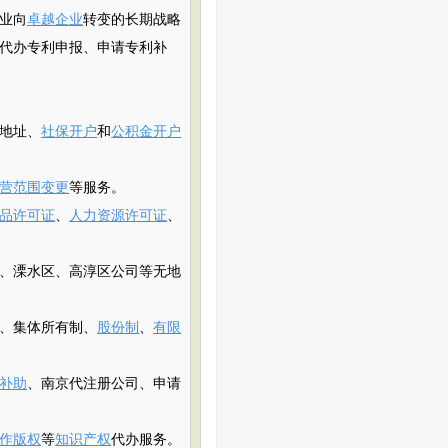
业向
卓越企业
转变的长期战略
代办专利申报、申请专利补
地址、
社保开户
和
公积金开户
营范围变更
等服务。
品许可证
、
人力资源许可证
、
、溧水区、高淳区公司等无地
、集体所有制、
股份制
、
有限
补助
、南京代注册公司、申请
作版权
等
知识产权
代办服务。