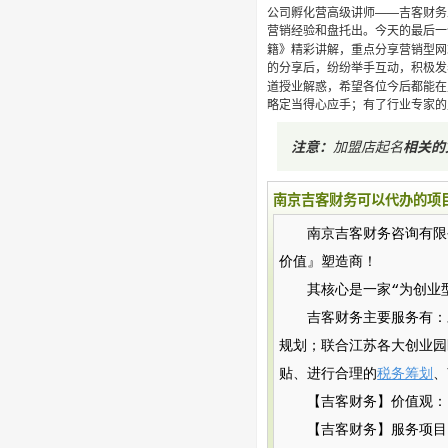
公司孵化营高级讲师——吉客财务
营销经验和盘托出。今天的最后一
籍》精彩讲解，重点分享营销型网
的分享后，纷纷举手互动，积极发
道授业解惑，希望各位今后都能在财
略定当得心应手；有了行业专家的
注意：
加盟店起名
相关的
南京吉客财务可以代办的项
南京吉客财务咨询有限公司（
价值』塑造商！
其核心是一家“为创业
吉客财务主要服务有：
规划；联合江苏各大创业园
贴、进行合理的
税务筹划
、
【吉客财务】价值观：
【吉客财务】服务项目