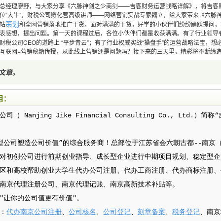
总经理廖野，与大家分享《六脉神剑之少商剑——吉客财务运营战略详解》，将吉客
位“大牛”，财税公司孵化营高级讲师——网络营销实战专家魏立，给大家带来《六脉
策划
站
和全网营销落地推广干货。面对满满的干货，好学的小伙伴们纷纷踊跃提问，
表感想，提出问题。第一天的课程过后，各位小伙伴们都是收获满满。有了行业领导者
税公司CEO的道路上 “平步青云”；有了行业权威实战“操盘手”的运营战略法宝，想
互联网+营销秘籍传授，从此线上营销还是问题吗？接下来的三天里，精彩将不断缔
文章
。
目：
 Nanjing Jike Financial Consulting Co., Ltd.
型公司塑造公司价值”的综合服务商！总部位于江苏省会六朝古都--南京
对初创公司进行前期创业指导、成长型企业进行中期项目规划、稳定型企
区和高校帮助创业大学生代办公司注册、代办工商注册、代办商标注册、
南京代理注册公司、南京代理记账、南京高新技术补贴等。
"让你的公司值更有价值"。
：
代办南京公司注册
、
公司核名
、
公司登记
、
刻章备案
、
税务登记
、南京