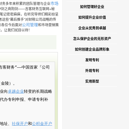
市场
财务多年来积累的团队管理与企业
如何管理好企业
神剑之商阳剑——吉客财务互联网+秘
笔记密密麻麻，在听完导师们精彩纷呈
如何提升企业价值
这些“幕后推手”对财税公司战略的传
公司管理
必各位今后面对
和市场营销策
企业从优秀到卓越
造，让我们拭目以待！
怎么保护企业的无形资产
如何创建企业品牌形象
发明专利
）简称“吉客财务”——中国首家『公司
外观专利
实用新型
（金陵）。
业向
卓越企业
转变的长期战略
代办专利申报、申请专利补
地址、
社保开户
和
公积金开户