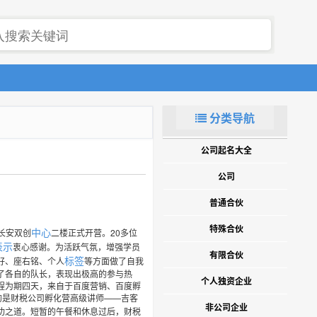
分类导航
公司起名大全
公司
普通合伙
特殊合伙
中心
长安双创
二楼正式开营。20多位
表示
衷心感谢。为活跃气氛，增强学员
有限合伙
标签
好、座右铭、个人
等方面做了自我
了各自的队长，表现出极高的参与热
个人独资企业
程为期四天，来自于百度营销、百度孵
的是财税公司孵化营高级讲师——吉客
非公司企业
成功之道。短暂的午餐和休息过后，财税