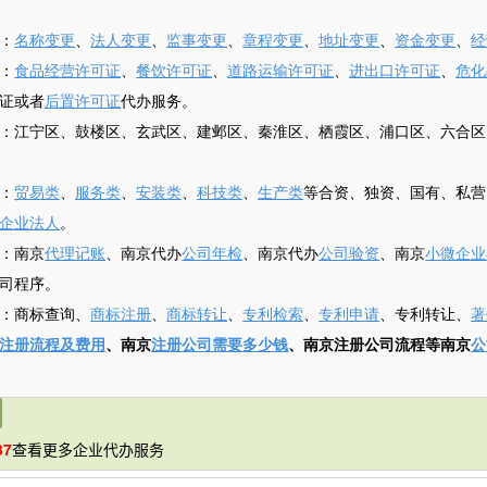
：
名称变更
、
法人变更
、
监事变更
、
章程变更
、
地址变更
、
资金变更
、
经
：
食品经营许可证
、
餐饮许可证
、
道路运输许可证
、
进出口许可证
、
危化
证或者
后置许可证
代办服务。
：江宁区、鼓楼区、玄武区、建邺区、秦淮区、栖霞区、浦口区、六合区
：
贸易类
、
服务类
、
安装类
、
科技类
、
生产类
等合资、独资、国有、私营
企业法人
。
：南京
代理记账
、南京代办
公司年检
、南京代办
公司验资
、南京
小微企业
司程序。
：商标查询、
商标注册
、
商标转让
、
专利检索
、
专利申请
、专利转让、
著
注册流程及费用
、南京
注册公司需要多少钱
、南京注册公司流程等南京
公
37
查看更多企业代办服务