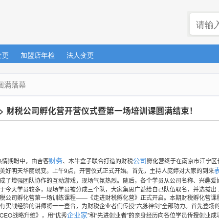
变更
加盟店年检
法人变更
圆满落幕
>
财税公司孵化营开营仪式暨第一场培训课圆满结束！
财务
公司
热情期盼中，由吉客
、木牛盒子联合打造的财税
孵化营终于在南京市江宁区
美好明天华丽蜕变。上午9点，开营仪式正式开始。首先，主持人庞婷对大家的到来
成了增强团队协作的互动游戏，现场气氛热烈。随后，各个学员从公司名称、兴趣爱
于今天学员较多，现场学员被分成三个队，大家集思广益给自己队伍取名，并选拔出
税公司孵化营第一场训练课程——《走进财税孵化营》正式开启。本期财税孵化营课
有实战经验的讲师将一一登台，为财税企业者们传授“六脉神剑”全部功力。首先登场
企业家
CEO战略升维》，用“优秀
”和“先进创业者”的亲身经历向各位学员传授创业