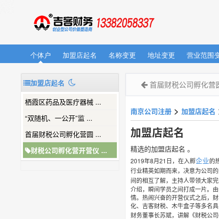
个体户
加盟店起名
名称变更
地址变更
营业范围
加盟店起名
首届财税公司孵化营
栖霞区药品及医疗器械 ...
>
南京公司注册
加盟店起名
“双随机、一公开”监 ...
加盟店起名
首届财税公司孵化营圆 ...
精选的加盟店起名 。
财税公司孵化营开营仪 ...
企业
2019年8月21日，在入孵
的
行业精英如期而来，决意为公司的
间的相互了解，主持人带领大家完
介绍，瞬间学员之间打成一片。由
情。热闹兴奋的开营仪式之后，财
化、吉客财税、木牛盒子等多名具
财务董事长苏斌，讲解《财税公司