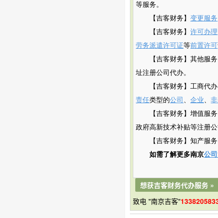
等服务。
【吉客财务】
变更服务
【吉客财务】
许可办理
劳务派遣许可证
等
前置许可
【吉客财务】其他服务
址注册公司代办。
【吉客财务】工商代办
责任
类型的
公司
、
企业
、
非
【吉客财务】增值服务
政府
高新
技术补贴
等注册公
【吉客财务】知产服务
如需了解更多南京
公司
想获吉客财务代办服务 »
致电 "南京吉客"
133820583