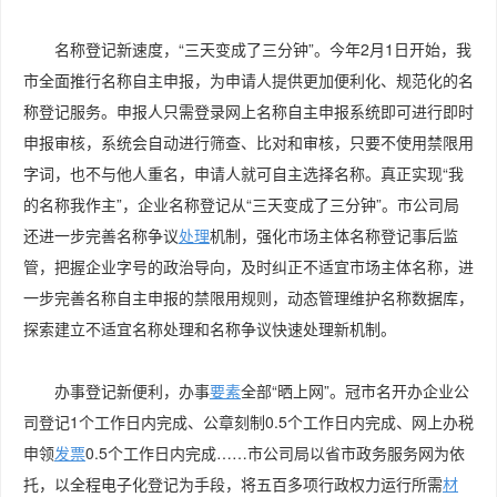
名称登记新速度，“三天变成了三分钟”。今年2月1日开始，我
市全面推行名称自主申报，为申请人提供更加便利化、规范化的名
称登记服务。申报人只需登录网上名称自主申报系统即可进行即时
申报审核，系统会自动进行筛查、比对和审核，只要不使用禁限用
字词，也不与他人重名，申请人就可自主选择名称。真正实现“我
的名称我作主”，企业名称登记从“三天变成了三分钟”。市公司局
还进一步完善名称争议
处理
机制，强化市场主体名称登记事后监
管，把握企业字号的政治导向，及时纠正不适宜市场主体名称，进
一步完善名称自主申报的禁限用规则，动态管理维护名称数据库，
探索建立不适宜名称处理和名称争议快速处理新机制。
办事登记新便利，办事
要素
全部“晒上网”。冠市名开办企业公
司登记1个工作日内完成、公章刻制0.5个工作日内完成、网上办税
申领
发票
0.5个工作日内完成……市公司局以省市政务服务网为依
托，以全程电子化登记为手段，将五百多项行政权力运行所需
材