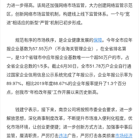
力进一步得高。该局还加强网络市场监管，大力创建网络监管示范
区，创新网络市场监管机制，构建线上线下监管体系。一个与“宽
进”相适应的新型“严管”机制已初步形成。
规范有序的市场秩序，是企业健康发展的
保障
。今年全市应年
报企业基数为57.55万户（不含海关管理企业），在全省排名第
一，是13个省辖市中应年报企业基数唯一一个超50万户的市，占
全省企业总数的1/5多。截止6月30日，全市51.78万户企业自行通
过国家企业信用信息公示系统完成了年报公示，企业年报公示率为
89.97%，相比2019年度88.67%的企业年报率提升了1.3个百分
点，创我市“年检改年报”工作开展以来历史新高。
钱建宁表示，接下来，南京公司将按照市委全会要求，进一步
解放思想，深化商事制度改革，不断提升市场准入便利化程度，优
化市场环境，让创业更便捷；进一步创新方式方法，加强事中事后
监管，厘清职责，严厉打击
违法
广告，严厉打击各类损害
市场经济