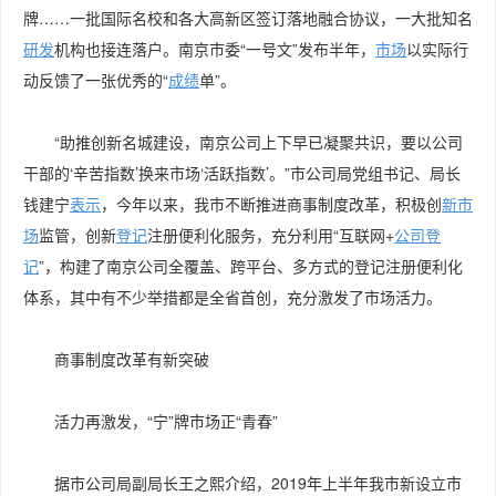
牌……一批国际名校和各大高新区签订落地融合协议，一大批知名
研发
机构也接连落户。南京市委“一号文”发布半年，
市场
以实际行
动反馈了一张优秀的“
成绩
单”。
“助推创新名城建设，南京公司上下早已凝聚共识，要以公司
干部的‘辛苦指数’换来市场‘活跃指数’。”市公司局党组书记、局长
钱建宁
表示
，今年以来，我市不断推进商事制度改革，积极创
新市
场
监管，创新
登记
注册便利化服务，充分利用“互联网+
公司登
记
”，构建了南京公司全覆盖、跨平台、多方式的登记注册便利化
体系，其中有不少举措都是全省首创，充分激发了市场活力。
商事制度改革有新突破
活力再激发，“宁”牌市场正“青春”
据市公司局副局长王之熙介绍，2019年上半年我市新设立市