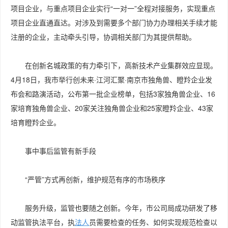
项目企业，与重点项目企业实行“一对一”全程对接服务，实现重点
项目企业直通直达。对涉及到需要多个部门协力办理相关手续才能
注册的企业，主动牵头引导，协调相关部门为其提供帮助。
在创新名城政策的有力牵引下，高新技术产业集群效应显现。
4月18日，我市举行创未来·江河汇聚·南京市独角兽、瞪羚企业发
布会和路演活动，公布第一批企业榜单，包括3家独角兽企业、16
家培育独角兽企业、20家关注独角兽企业和25家瞪羚企业、43家
培育瞪羚企业。
事中事后监管有新手段
“严管”方式再创新，维护规范有序的市场秩序
服务升级，监管也要随之创新。今年，市公司局成功研发了移
动监管执法平台，执
法人
员需要检查的任务、如何实现规范检查以