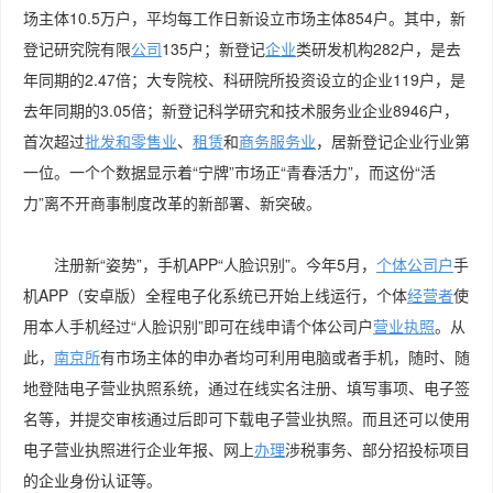
场主体10.5万户，平均每工作日新设立市场主体854户。其中，新
登记研究院有限
公司
135户；新登记
企业
类研发机构282户，是去
年同期的2.47倍；大专院校、科研院所投资设立的企业119户，是
去年同期的3.05倍；新登记科学研究和技术服务业企业8946户，
首次超过
批发和零售业
、
租赁
和
商务服务业
，居新登记企业行业第
一位。一个个数据显示着“宁牌”市场正“青春活力”，而这份“活
力”离不开商事制度改革的新部署、新突破。
注册新“姿势”，手机APP“人脸识别”。今年5月，
个体公司户
手
机APP（安卓版）全程电子化系统已开始上线运行，个体
经营者
使
用本人手机经过“人脸识别”即可在线申请个体公司户
营业执照
。从
此，
南京所
有市场主体的申办者均可利用电脑或者手机，随时、随
地登陆电子营业执照系统，通过在线实名注册、填写事项、电子签
名等，并提交审核通过后即可下载电子营业执照。而且还可以使用
电子营业执照进行企业年报、网上
办理
涉税事务、部分招投标项目
的企业身份认证等。