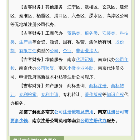
【吉客财务】其他服务：江宁区、鼓楼区、玄武区、建邺
区、秦淮区、栖霞区、浦口区、六合区、溧水区、高淳区公司
等无地址注册公司代办。
【吉客财务】工商代办：
贸易类
、
服务类
、
安装类
、
科技
类
、
生产类
等合资、独资、国有、私营、集体所有制、
股份
制
、
有限责任
类型的
公司
、
企业
、
非企业法人
。
【吉客财务】增值服务：南京
代理记账
、南京代办
公司年
检
、南京代办
公司验资
、南京
小微企业补助
、南京代注册公
司、申请政府
高新
技术补贴
等注册公司程序。
【吉客财务】知产服务：商标查询、
商标注册
、
商标转
让
、
专利检索
、
专利申请
、专利转让、
著作版权
等
知识产权
代
办服务。
如需了解更多南京
公司注册流程及费用
、南京
注册公司需
要多少钱
、南京注册公司流程等南京
公司注册代办
服务。