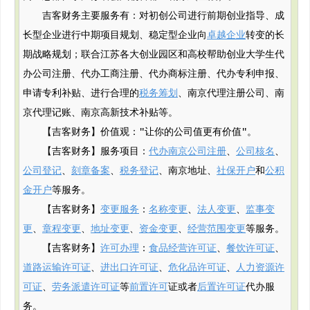
吉客财务主要服务有：对初创公司进行前期创业指导、成
长型企业进行中期项目规划、稳定型企业向
卓越企业
转变的长
期战略规划；联合江苏各大创业园区和高校帮助创业大学生代
办公司注册、代办工商注册、代办商标注册、代办专利申报、
申请专利补贴、进行合理的
税务筹划
、南京代理注册公司、南
京代理记账、南京高新技术补贴等。
【吉客财务】价值观："让你的公司值更有价值"。
【吉客财务】服务项目：
代办南京公司注册
、
公司核名
、
公司登记
、
刻章备案
、
税务登记
、南京地址、
社保开户
和
公积
金开户
等服务。
【吉客财务】
变更服务
：
名称变更
、
法人变更
、
监事变
更
、
章程变更
、
地址变更
、
资金变更
、
经营范围变更
等服务。
【吉客财务】
许可办理
：
食品经营许可证
、
餐饮许可证
、
道路运输许可证
、
进出口许可证
、
危化品许可证
、
人力资源许
可证
、
劳务派遣许可证
等
前置许可
证或者
后置许可证
代办服
务。