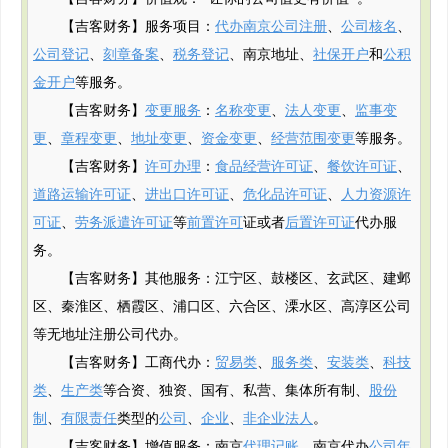
【吉客财务】服务项目：
代办南京公司注册
、
公司核名
、
公司登记
、
刻章备案
、
税务登记
、南京地址、
社保开户
和
公积
金开户
等服务。
【吉客财务】
变更服务
：
名称变更
、
法人变更
、
监事变
更
、
章程变更
、
地址变更
、
资金变更
、
经营范围变更
等服务。
【吉客财务】
许可办理
：
食品经营许可证
、
餐饮许可证
、
道路运输许可证
、
进出口许可证
、
危化品许可证
、
人力资源许
可证
、
劳务派遣许可证
等
前置许可
证或者
后置许可证
代办服
务。
【吉客财务】其他服务：江宁区、鼓楼区、玄武区、建邺
区、秦淮区、栖霞区、浦口区、六合区、溧水区、高淳区公司
等无地址注册公司代办。
【吉客财务】工商代办：
贸易类
、
服务类
、
安装类
、
科技
类
、
生产类
等合资、独资、国有、私营、集体所有制、
股份
制
、
有限责任
类型的
公司
、
企业
、
非企业法人
。
【吉客财务】增值服务：南京
代理记账
、南京代办
公司年