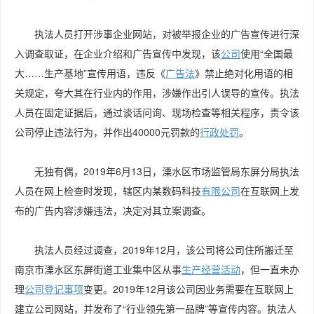
执法人员打开涉事企业网站，对被举报企业的广告宣传进行深
入调查取证，在企业介绍和广告宣传中发现，该
公司
使用“全国最
大……生产基地”宣传用语，违反《
广告法
》禁止绝对化用语的相
关规定，夸大其在行业内的作用，涉嫌作出引人误导的宣传。执法
人员在固定证据后，通过谈话问询、现场检查等相关程序，责令该
公司停止违法行为，并作出40000元罚款的
行政处罚
。
无独有偶，2019年6月13日，溧水区市场监管局东屏分局执法
人员在网上检查时发现，辖区内某数码科技
有限公司
在互联网上发
布的广告内容涉嫌违法，决定对其立案调查。
执法人员经过调查，2019年12月，该公司将公司住所搬迁至
南京市溧水区东屏街道工业集中区从事
生产经营活动
，但一直未办
理
公司登记事项
变更。2019年12月该公司因业务需要在互联网上
建立公司网站，并发布了“行业领先第一品牌”等宣传内容。执法人