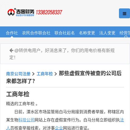
合作社
农民合作联合社
联合社起名
名称变更
法人变更
经营
@转供电用户，好消息来了，你们的用电价格有新规
定！
>
>
那些虚假宣传被查的公司后
南京公司注册
工商年检
来都怎样了？
工商年检
精选的工商年检 。
日前，溧水区市场监管局白马分局接到消费者举报，称辖区内
某生物
科技公司
网站上存在虚假宣传行为。白马分局立即组织执
法
人
员核查举报线索，对涉事
企业
网站进行查证。