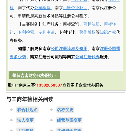
检
、南京代办
公司验资
、南京
小微企业补助
、南京代注册公
司、申请政府
高新
技术补贴
等注册公司程序。
【吉客财务】知产服务：商标查询、
商标注册
、
商标转
让
、
专利检索
、
专利申请
、专利转让、
著作版权
等
知识产权
代
办服务。
如需了解更多南京
公司注册流程及费用
、南京
注册公司需
要多少钱
、南京注册公司流程等南京
公司注册代办
服务。
想获吉客财务代办服务 »
致电 "南京吉客"
13382058337
查看更多企业代办服务
与工商年检相关阅读
联合社起名
名称变更
法人变更
经营范围变更
工商年检
注册资金变更