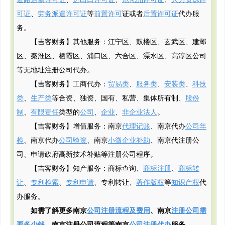
道路运输许可证
、
进出口许可证
、
危化品许可证
、
人力资源许
可证
、
劳务派遣许可证
等
前置许可
证或者
后置许可证
代办服
务。
【吉客财务】其他服务：江宁区、鼓楼区、玄武区、建邺
区、秦淮区、栖霞区、浦口区、六合区、溧水区、高淳区公司
等无地址注册公司代办。
【吉客财务】工商代办：
贸易类
、
服务类
、
安装类
、
科技
类
、
生产类
等合资、独资、国有、私营、集体所有制、
股份
制
、
有限责任
类型的
公司
、
企业
、
非企业法人
。
【吉客财务】增值服务：南京
代理记账
、南京代办
公司年
检
、南京代办
公司验资
、南京
小微企业补助
、南京代注册公
司、申请政府
高新
技术补贴
等注册公司程序。
【吉客财务】知产服务：商标查询、
商标注册
、
商标转
让
、
专利检索
、
专利申请
、专利转让、
著作版权
等
知识产权
代
办服务。
如需了解更多南京
公司注册流程及费用
、南京
注册公司需