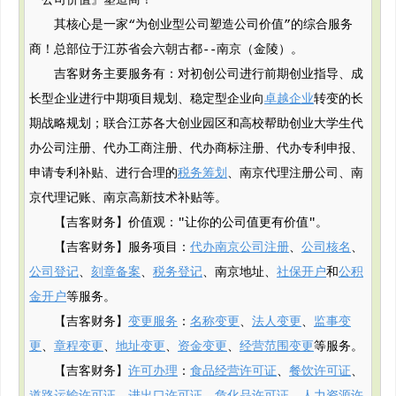
『公司价值』塑造商！
其核心是一家“为创业型公司塑造公司价值”的综合服务
商！总部位于江苏省会六朝古都--南京（金陵）。
吉客财务主要服务有：对初创公司进行前期创业指导、成
长型企业进行中期项目规划、稳定型企业向
卓越企业
转变的长
期战略规划；联合江苏各大创业园区和高校帮助创业大学生代
办公司注册、代办工商注册、代办商标注册、代办专利申报、
申请专利补贴、进行合理的
税务筹划
、南京代理注册公司、南
京代理记账、南京高新技术补贴等。
【吉客财务】价值观："让你的公司值更有价值"。
【吉客财务】服务项目：
代办南京公司注册
、
公司核名
、
公司登记
、
刻章备案
、
税务登记
、南京地址、
社保开户
和
公积
金开户
等服务。
【吉客财务】
变更服务
：
名称变更
、
法人变更
、
监事变
更
、
章程变更
、
地址变更
、
资金变更
、
经营范围变更
等服务。
【吉客财务】
许可办理
：
食品经营许可证
、
餐饮许可证
、