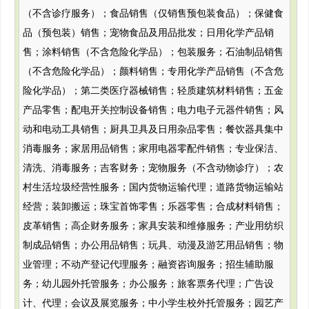
（不含诊疗服务）；食品销售（仅销售预包装食品）；保健食
品（预包装）销售；宠物食品及用品批发；日用化学产品销
售；涂料销售（不含危险化学品）；包装服务；石油制品销售
（不含危险化学品）；颜料销售；专用化学产品销售（不含危
险化学品）；第二类医疗器械销售；轻质建筑材料销售；五金
产品零售；配电开关控制设备销售；电力电子元器件销售；风
动和电动工具销售；厨具卫具及日用杂品零售；餐饮器具集中
消毒服务；家居用品销售；家用电器零配件销售；专业保洁、
清洗、消毒服务；吉客财务；宠物服务（不含动物诊疗）；农
村生活垃圾经营性服务；国内货物运输代理；道路货物运输站
经营；装卸搬运；珠宝首饰零售；乐器零售；合成材料销售；
皮革销售；高企财务服务；家具安装和维修服务；产业用纺织
制成品销售；办公用品销售；玩具、动漫及游艺用品销售；物
业管理；不动产登记代理服务；融资咨询服务；招生辅助服
务；幼儿园外托管服务；办公服务；旅客票务代理；广告设
计、代理；会议及展览服务；中小学生校外托管服务；园艺产