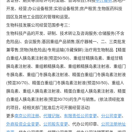
含证券、期货等须经许可的金融、咨询项目);科技
中介服务
;房地产
开发、经营;办公设备租赁;实验设备租赁;房产租赁;生物医药科技
园区及其他工业园区的管理和运营。
生物科技发展公司经营范围参考三：
生物科技产品的开发、研制、技术转让及咨询服务;仓储服务(不含
危险品)、会议服务;基因重组产品销售;医疗器械一、二、三类批发
兼零售;货物(除危险品)专用运输(冷藏保鲜);治疗用生物制品【精蛋
白重组人胰岛素注射液(预混50/50)、重组甘精胰岛素、重组甘精
胰岛素注射液、重组赖精胰岛素、重组赖精胰岛素注射液、重组门
冬胰岛素、重组门冬胰岛素注射液、精蛋白重组门冬胰岛素注射液
(预混30/70)、精蛋白重组门冬胰岛素注射液(预混50/50)、重组人
胰岛素、重组人胰岛素注射液、精蛋白重组人胰岛素注射液、精蛋
白重组人胰岛素注射液(预混30/70)的生产与销售。(依法须经批准
的项目，经相关部门批准后方可开展经营活动)
更多
南京公司注册
、
代理记账
、
有限责任公司变更
、
分公司变更
、
外商投资企业变更
、
公司股东变更
、代办公司印章、
公司注册地址