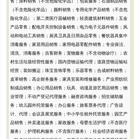
售；涂料销售（不含危险化学品）；包装服务；石油制品销售
（不含危险化学品）；颜料销售；专用化学产品销售（不含危
险化学品）；第二类医疗器械销售；轻质建筑材料销售；五金
产品零售；配电开关控制设备销售；电力电子元器件销售；风
动和电动工具销售；厨具卫具及日用杂品零售；餐饮器具集中
消毒服务；家居用品销售；家用电器零配件销售；专业保洁、
清洗、消毒服务；吉客财务；宠物服务（不含动物诊疗）；农
村生活垃圾经营性服务；国内货物运输代理；道路货物运输站
经营；装卸搬运；珠宝首饰零售；乐器零售；合成材料销售；
皮革销售；高企财务服务；家具安装和维修服务；产业用纺织
制成品销售；办公用品销售；玩具、动漫及游艺用品销售；物
业管理；不动产登记代理服务；融资咨询服务；招生辅助服
务；幼儿园外托管服务；办公服务；旅客票务代理；广告设
计、代理；会议及展览服务；中小学生校外托管服务；园艺产
品销售；外卖递送服务；家政服务；母婴生活护理（不含医疗
服务）；护理机构服务（不含医疗服务）；社会经济咨询服务